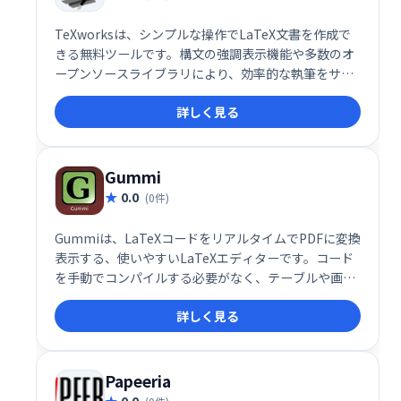
TeXworksは、シンプルな操作でLaTeX文書を作成で
きる無料ツールです。構文の強調表示機能や多数のオ
ープンソースライブラリにより、効率的な執筆をサポ
ート。PDFへの変換も容易に行えます。LaTeX初心者
詳しく見る
にもおすすめです。
Gummi
0.0
(0件)
Gummiは、LaTeXコードをリアルタイムでPDFに変換
表示する、使いやすいLaTeXエディターです。コード
を手動でコンパイルする必要がなく、テーブルや画像
の挿入も簡単に行えます。LaTeX文書作成を効率化し
詳しく見る
たい方におすすめです。
Papeeria
0.0