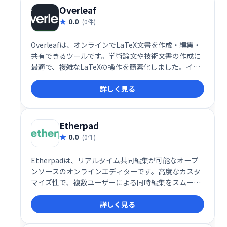
Overleaf
0.0
(0件)
Overleafは、オンラインでLaTeX文書を作成・編集・
共有できるツールです。学術論文や技術文書の作成に
最適で、複雑なLaTeXの操作を簡素化しました。イン
ターネットブラウザ上で動作するため、ソフトウェア
詳しく見る
のインストールは不要。場所を選ばず、デバイスを問
わず作業できます。共同編集機能も備え、複数人で効
率的に執筆を進められます。論文執筆の負担を軽減
し、スムーズな作業を実現します。
Etherpad
0.0
(0件)
Etherpadは、リアルタイム共同編集が可能なオープ
ンソースのオンラインエディターです。高度なカスタ
マイズ性で、複数ユーザーによる同時編集をスムーズ
に実現します。文書作成、共同作業、ブレインストー
詳しく見る
ミングなど、様々な用途に活用できます。シンプルで
直感的なインターフェースで、誰でも簡単に利用可能