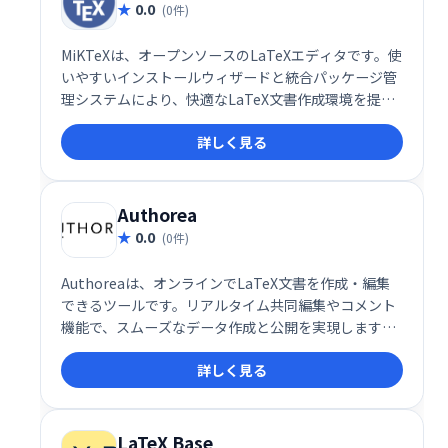
0.0
(0件)
MiKTeXは、オープンソースのLaTeXエディタです。使
いやすいインストールウィザードと統合パッケージ管
理システムにより、快適なLaTeX文書作成環境を提供
します。数多くのパッケージを簡単に管理でき、様々
詳しく見る
な種類の文書作成に対応可能です。無料でご利用いた
だけます。
Authorea
0.0
(0件)
Authoreaは、オンラインでLaTeX文書を作成・編集
できるツールです。リアルタイム共同編集やコメント
機能で、スムーズなデータ作成と公開を実現します。
複雑な数式や図表も簡単に扱え、共同研究や論文執筆
詳しく見る
に最適です。
LaTeX Base