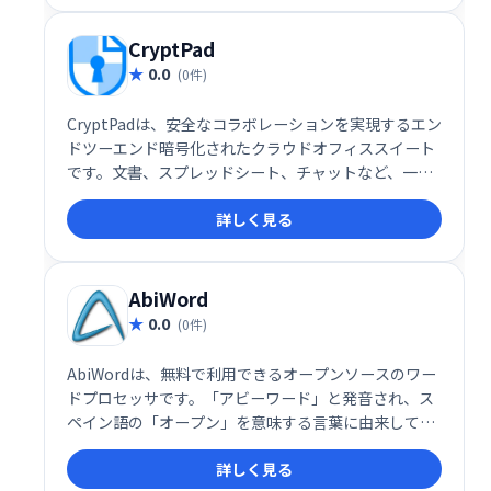
CryptPad
0.0
(0件)
CryptPadは、安全なコラボレーションを実現するエン
ドツーエンド暗号化されたクラウドオフィススイート
です。文書、スプレッドシート、チャットなど、一般
的なオフィスツールをプライバシーを重視した設計で
詳しく見る
提供します。送信前にデータが暗号化されるため、ユ
ーザーのみがアクセス可能です。安心して共同作業を
進められる、安全でプライベートな作業環境を提供し
ます。
AbiWord
0.0
(0件)
AbiWordは、無料で利用できるオープンソースのワー
ドプロセッサです。「アビーワード」と発音され、ス
ペイン語の「オープン」を意味する言葉に由来してい
ます。Linux、macOS、ReactOSなど、複数のOSに対
詳しく見る
応し、文書作成をシンプルにサポートします。