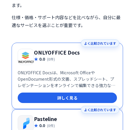
ます。
仕様・価格・サポート内容などを比べながら、自分に最
適なサービスを選ぶことが重要です。
よく比較されています
ONLYOFFICE Docs
0.0
(0件)
ONLYOFFICE Docsは、Microsoft Officeや
OpenDocument形式の文書、スプレッドシート、プ
レゼンテーションをオンラインで編集できる強力なオ
フィススイートです。豊富な編集ツールと共同編集機
詳しく見る
能により、チームワークの効率化を促進します。複雑
なフォーマットにも対応し、自社ウェブソリューショ
よく比較されています
ンとのシームレスな連携も可能です。生産性向上と円
滑な情報共有を実現する、頼れるオフィスツールで
Pasteline
す。
0.0
(0件)