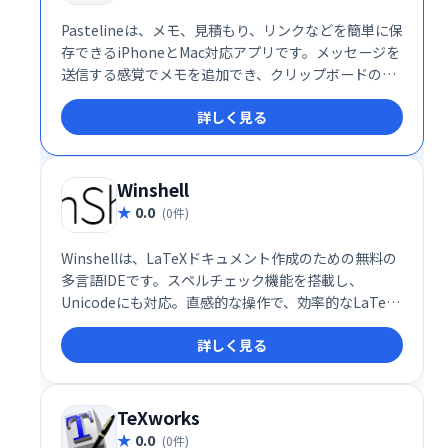
Pastelineは、メモ、見積もり、リンクなどを簡単に保
存できるiPhoneとMac対応アプリです。メッセージを
送信する感覚でメモを追加でき、クリップボードの情
報をワンタップで保存可能。大切な情報を瞬時に記
詳しく見る
録・管理し、作業効率をアップさせます。 いつでもど
こでもアクセスできる手軽さで、アイデアや情報を逃
しません。
Winshell
0.0
(0件)
Winshellは、LaTeXドキュメント作成のための無料の
多言語IDEです。スペルチェック機能を搭載し、
Unicodeにも対応。直感的な操作で、効率的なLaTeX
文書作成を実現します。
詳しく見る
TeXworks
0.0
(0件)