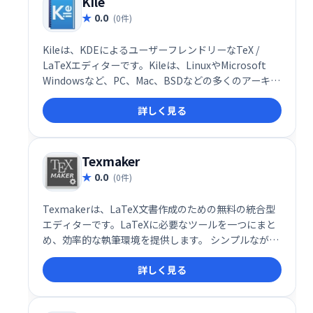
Kile
0.0
(0件)
Kileは、KDEによるユーザーフレンドリーなTeX /
LaTeXエディターです。Kileは、LinuxやMicrosoft
Windowsなど、PC、Mac、BSDなどの多くのアーキテ
クチャやオペレーティングシステムで利用できます。
詳しく見る
Texmaker
0.0
(0件)
Texmakerは、LaTeX文書作成のための無料の統合型
エディターです。LaTeXに必要なツールを一つにまと
め、効率的な執筆環境を提供します。 シンプルながら
も強力な機能で、論文やレポート作成をスムーズにサ
詳しく見る
ポートします。初心者から上級者まで、LaTeXによる
文書作成を容易にする頼もしいツールです。無料でご
利用いただけます。