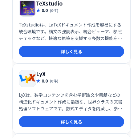
TeXstudio
0.0
(0件)
TeXstudioは、LaTeXドキュメント作成を容易にする
統合環境です。構文の強調表示、統合ビューア、参照
チェックなど、快適な執筆を支援する多数の機能を搭
載。LaTeX初心者から上級者まで、効率的な文書作成
詳しく見る
を実現します。直感的な操作性で、複雑なLaTeXコー
ドの記述もスムーズに行えます。 論文執筆やレポート
作成など、高品質な文書作成に最適なツールです。
LyX
0.0
(0件)
LyXは、数学コンテンツを含む学術論文や書籍などの
構造化ドキュメント作成に最適な、世界クラスの文書
処理ソフトウェアです。数式エディタを内蔵し、参考
文献リストや索引作成も容易に行えます。手紙や小説
詳しく見る
など、様々なドキュメント作成にも対応しており、す
ぐに使えるテンプレートも豊富に用意されています。