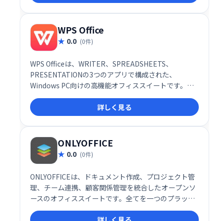
スが特徴です。個人利用からビジネスシーンまで幅広
く活用できます。 無料なので、まずはお試しくださ
い。
WPS Office
0.0
(0件)
WPS Officeは、WRITER、SPREADSHEETS、
PRESENTATIONの3つのアプリで構成された、
Windows PC向けの高機能オフィススイートです。
Microsoft Officeとの高い互換性を持ち、文書作成、
詳しく見る
表計算、プレゼンテーション作成を効率的に行えま
す。Windows 10、7、8.1、Vistaに対応。
ONLYOFFICE
0.0
(0件)
ONLYOFFICEは、ドキュメント作成、プロジェクト管
理、チーム連携、顧客関係管理を統合したオープンソ
ースのオフィススイートです。全てを一つのプラット
フォームで管理することで、業務効率化と生産性向上
詳しく見る
を実現します。直感的な操作性と柔軟な機能で、スム