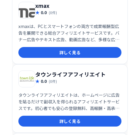
xmax
0.0
(0件)
xmaxは、PCとスマートフォンの両方で成果報酬型広
告を展開できる総合アフィリエイトサービスです。バ
ナー広告やテキスト広告、動画広告など、多様な広告
掲載手段を提供し、効率的な集客と収益化をサポート
詳しく見る
します。初心者から経験者まで手軽に始められる使い
やすさが特徴で、アフィリエイトマーケティングの成
功を目指す方に最適です。
タウンライフアフィリエイト
0.0
(0件)
タウンライフアフィリエイトは、ホームページに広告
を貼るだけで副収入を得られるアフィリエイトサービ
スです。初心者でも安心の登録無料、高報酬・高承認
率案件が多数あり、振込手数料も無料です。会員ラン
詳しく見る
クに応じて報酬もアップ！手軽に副収入を得たい方に
おすすめです。