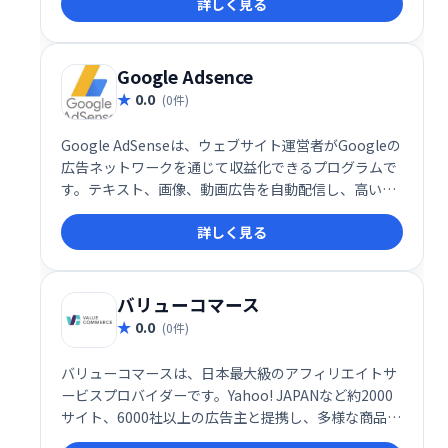
詳しく見る
幅広い分野で収益化が可能です。手軽に始められ、多
くのアフィリエイターが成功を収めている実績のある
プログラムです。
Google Adsence
0.0
(0件)
Google AdSenseは、ウェブサイト運営者がGoogleの
広告ネットワークを通じて収益化できるプログラムで
す。テキスト、画像、動画広告を自動配信し、高いク
リック単価とクリック率を実現します。サイトのコン
詳しく見る
テンツとユーザーに最適化された広告表示で、効率的
な収益化をサポートします。
バリューコマース
0.0
(0件)
バリューコマースは、日本最大級のアフィリエイトサ
ービスプロバイダーです。Yahoo! JAPANなど約2000
サイト、6000社以上の広告主と提携し、多様な商品・
サービスのアフィリエイト広告掲載が可能です。初心