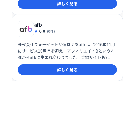
詳しく見る
者からビジネス利用者まで、無料で簡単に始められ、
75万以上のサイトが登録しています。国内最大級のネ
ットワークで、安定した収益獲得を目指せます。
afb
0.0
(0件)
株式会社フォーイットが運営するafbは、2016年11月
にサービス10周年を迎え、アフィリエイトBという名
称からafbに生まれ変わりました。登録サイトも91万
サイトを突破し、月の報酬が100万円を超えるパート
詳しく見る
ナー様にも多数ご在籍いただいております。