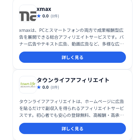
xmax
0.0
(0件)
xmaxは、PCとスマートフォンの両方で成果報酬型広
告を展開できる総合アフィリエイトサービスです。バ
ナー広告やテキスト広告、動画広告など、多様な広告
掲載手段を提供し、効率的な集客と収益化をサポート
詳しく見る
します。初心者から経験者まで手軽に始められる使い
やすさが特徴で、アフィリエイトマーケティングの成
功を目指す方に最適です。
タウンライフアフィリエイト
0.0
(0件)
タウンライフアフィリエイトは、ホームページに広告
を貼るだけで副収入を得られるアフィリエイトサービ
スです。初心者でも安心の登録無料、高報酬・高承認
率案件が多数あり、振込手数料も無料です。会員ラン
詳しく見る
クに応じて報酬もアップ！手軽に副収入を得たい方に
おすすめです。