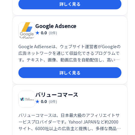
詳しく見る
幅広い分野で収益化が可能です。手軽に始められ、多
くのアフィリエイターが成功を収めている実績のある
プログラムです。
Google Adsence
0.0
(0件)
Google AdSenseは、ウェブサイト運営者がGoogleの
広告ネットワークを通じて収益化できるプログラムで
す。テキスト、画像、動画広告を自動配信し、高いク
リック単価とクリック率を実現します。サイトのコン
詳しく見る
テンツとユーザーに最適化された広告表示で、効率的
な収益化をサポートします。
バリューコマース
0.0
(0件)
バリューコマースは、日本最大級のアフィリエイトサ
ービスプロバイダーです。Yahoo! JAPANなど約2000
サイト、6000社以上の広告主と提携し、多様な商品・