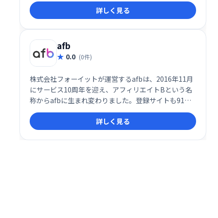
サービスのアフィリエイト広告掲載が可能です。初心
詳しく見る
者からビジネス利用者まで、無料で簡単に始められ、
75万以上のサイトが登録しています。国内最大級のネ
ットワークで、安定した収益獲得を目指せます。
afb
0.0
(0件)
株式会社フォーイットが運営するafbは、2016年11月
にサービス10周年を迎え、アフィリエイトBという名
称からafbに生まれ変わりました。登録サイトも91万
サイトを突破し、月の報酬が100万円を超えるパート
詳しく見る
ナー様にも多数ご在籍いただいております。