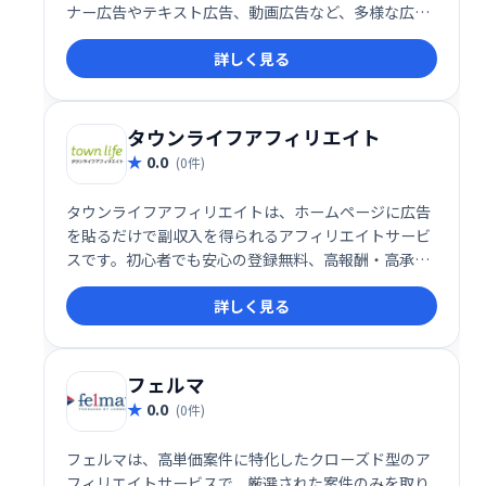
ナー広告やテキスト広告、動画広告など、多様な広告
掲載手段を提供し、効率的な集客と収益化をサポート
詳しく見る
します。初心者から経験者まで手軽に始められる使い
やすさが特徴で、アフィリエイトマーケティングの成
功を目指す方に最適です。
タウンライフアフィリエイト
0.0
(0件)
タウンライフアフィリエイトは、ホームページに広告
を貼るだけで副収入を得られるアフィリエイトサービ
スです。初心者でも安心の登録無料、高報酬・高承認
率案件が多数あり、振込手数料も無料です。会員ラン
詳しく見る
クに応じて報酬もアップ！手軽に副収入を得たい方に
おすすめです。
フェルマ
0.0
(0件)
フェルマは、高単価案件に特化したクローズド型のア
フィリエイトサービスで、厳選された案件のみを取り