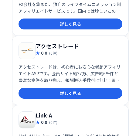
FX会社を集めた、独自のライフタイムコミッション制
アフィリエイトサービスです。国内では珍しいこのシ
ステムにより、長期的な収益獲得を目指せます。
詳しく見る
アクセストレード
0.0
(0件)
アクセストレードは、初心者にも安心な老舗アフィリ
エイトASPです。会員サイト約37万、広告約6千件と
豊富な案件を取り揃え、報酬振込手数料は無料！副収
入獲得を目指すなら、充実のサポート体制と豊富な情
詳しく見る
報で成功へ導くアクセストレードをご利用ください。
Link-A
0.0
(0件)
Link-A(リンクエー)は「稼げる」ことだけに終始せず