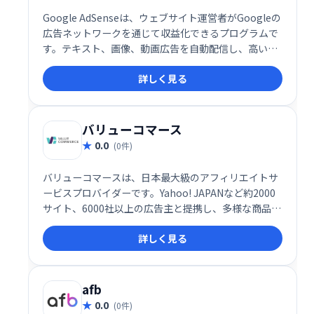
Google AdSenseは、ウェブサイト運営者がGoogleの
広告ネットワークを通じて収益化できるプログラムで
す。テキスト、画像、動画広告を自動配信し、高いク
リック単価とクリック率を実現します。サイトのコン
詳しく見る
テンツとユーザーに最適化された広告表示で、効率的
な収益化をサポートします。
バリューコマース
0.0
(0件)
バリューコマースは、日本最大級のアフィリエイトサ
ービスプロバイダーです。Yahoo! JAPANなど約2000
サイト、6000社以上の広告主と提携し、多様な商品・
サービスのアフィリエイト広告掲載が可能です。初心
詳しく見る
者からビジネス利用者まで、無料で簡単に始められ、
75万以上のサイトが登録しています。国内最大級のネ
ットワークで、安定した収益獲得を目指せます。
afb
0.0
(0件)