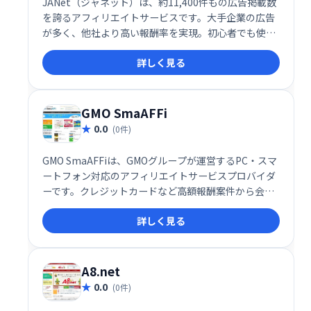
JANet（ジャネット）は、約11,400件もの広告掲載数
を誇るアフィリエイトサービスです。大手企業の広告
が多く、他社より高い報酬率を実現。初心者でも使い
やすいインターフェースで、ブログ運営者にも最適で
詳しく見る
す。多くの広告の中から、最適な案件を見つけ、収益
化を目指しましょう。
GMO SmaAFFi
0.0
(0件)
GMO SmaAFFiは、GMOグループが運営するPC・スマ
ートフォン対応のアフィリエイトサービスプロバイダ
ーです。クレジットカードなど高額報酬案件から会員
登録など成果獲得しやすい案件まで、多様なジャンル
詳しく見る
の広告を取り揃えています。様々な配信形式にも対応
し、アフィリエイトマーケティングを強力に支援しま
す。
A8.net
0.0
(0件)