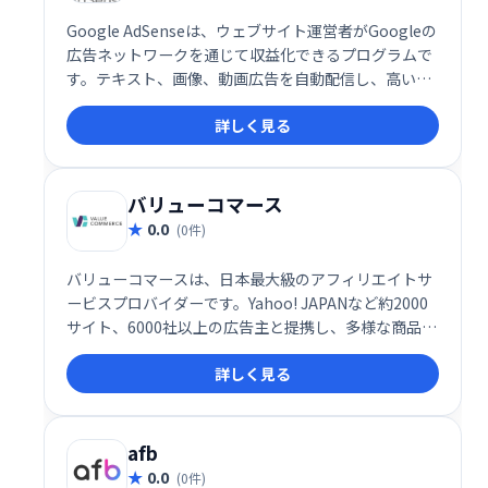
Google AdSenseは、ウェブサイト運営者がGoogleの
広告ネットワークを通じて収益化できるプログラムで
す。テキスト、画像、動画広告を自動配信し、高いク
リック単価とクリック率を実現します。サイトのコン
詳しく見る
テンツとユーザーに最適化された広告表示で、効率的
な収益化をサポートします。
バリューコマース
0.0
(0件)
バリューコマースは、日本最大級のアフィリエイトサ
ービスプロバイダーです。Yahoo! JAPANなど約2000
サイト、6000社以上の広告主と提携し、多様な商品・
サービスのアフィリエイト広告掲載が可能です。初心
詳しく見る
者からビジネス利用者まで、無料で簡単に始められ、
75万以上のサイトが登録しています。国内最大級のネ
ットワークで、安定した収益獲得を目指せます。
afb
0.0
(0件)