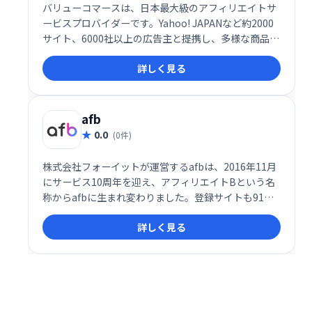
バリューコマースは、日本最大級のアフィリエイトサ
ービスプロバイダーです。Yahoo! JAPANなど約2000
サイト、6000社以上の広告主と提携し、多様な商品・
サービスのアフィリエイト広告掲載が可能です。初心
詳しく見る
者からビジネス利用者まで、無料で簡単に始められ、
75万以上のサイトが登録しています。国内最大級のネ
ットワークで、安定した収益獲得を目指せます。
afb
0.0
(0件)
株式会社フォーイットが運営するafbは、2016年11月
にサービス10周年を迎え、アフィリエイトBという名
称からafbに生まれ変わりました。登録サイトも91万
サイトを突破し、月の報酬が100万円を超えるパート
詳しく見る
ナー様にも多数ご在籍いただいております。