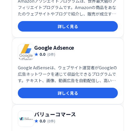
Amazonアソシエイトプログラムは、世界最大級のア
フィリエイトプログラムです。Amazonの商品をあな
たのウェブサイトやブログで紹介し、販売が成立する
と手数料を獲得できます。数百万の製品を取り扱い、
詳しく見る
幅広い分野で収益化が可能です。手軽に始められ、多
くのアフィリエイターが成功を収めている実績のある
プログラムです。
Google Adsence
0.0
(0件)
Google AdSenseは、ウェブサイト運営者がGoogleの
広告ネットワークを通じて収益化できるプログラムで
す。テキスト、画像、動画広告を自動配信し、高いク
リック単価とクリック率を実現します。サイトのコン
詳しく見る
テンツとユーザーに最適化された広告表示で、効率的
な収益化をサポートします。
バリューコマース
0.0
(0件)