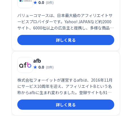
0.0
(0件)
バリューコマースは、日本最大級のアフィリエイトサ
ービスプロバイダーです。Yahoo! JAPANなど約2000
サイト、6000社以上の広告主と提携し、多様な商品・
サービスのアフィリエイト広告掲載が可能です。初心
詳しく見る
者からビジネス利用者まで、無料で簡単に始められ、
75万以上のサイトが登録しています。国内最大級のネ
ットワークで、安定した収益獲得を目指せます。
afb
0.0
(0件)
株式会社フォーイットが運営するafbは、2016年11月
にサービス10周年を迎え、アフィリエイトBという名
称からafbに生まれ変わりました。登録サイトも91万
サイトを突破し、月の報酬が100万円を超えるパート
詳しく見る
ナー様にも多数ご在籍いただいております。