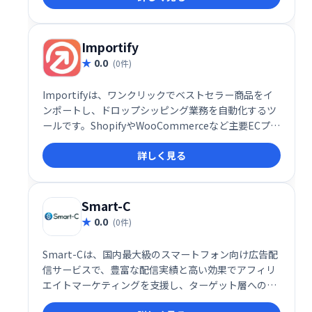
Importify
0.0
(0件)
Importifyは、ワンクリックでベストセラー商品をイ
ンポートし、ドロップシッピング業務を自動化するツ
ールです。ShopifyやWooCommerceなど主要ECプラ
ットフォームとシームレスに連携し、多くの卸売業者
詳しく見る
に対応。商品リスト作成から在庫管理、注文処理まで
を自動化することで、効率的なドロップシッピングビ
ジネスを実現します。時間を節約し、売上拡大を目指
しましょう。
Smart-C
0.0
(0件)
Smart-Cは、国内最大級のスマートフォン向け広告配
信サービスで、豊富な配信実績と高い効果でアフィリ
エイトマーケティングを支援し、ターゲット層への的
確な広告配信で売上向上を実現します。