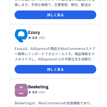
援します。手頃な価格で、在庫管理、梱包、配送まで
を代行。迅速な配送と顧客満足度の向上を実現し、e
詳しく見る
コマースビジネスの成長を促進します。
Ezusy
0.0
(0件)
Ezusyは、AliExpressの商品をWooCommerceストア
へ簡単にインポートできるツールです。商品情報をカ
スタマイズし、AliExpressからの手動注文を自動化す
ることで、効率的なストア運営を実現します。
詳しく見る
WordPressベースのWooCommerceストアをお持ち
の方にとって、最適な選択肢です。時間と労力を節約
し、売上拡大に繋がるスムーズな業務フローを提供し
ます。
Beeketing
0.0
(0件)
Beeketingは、WooCommerceの拡張機能であり、