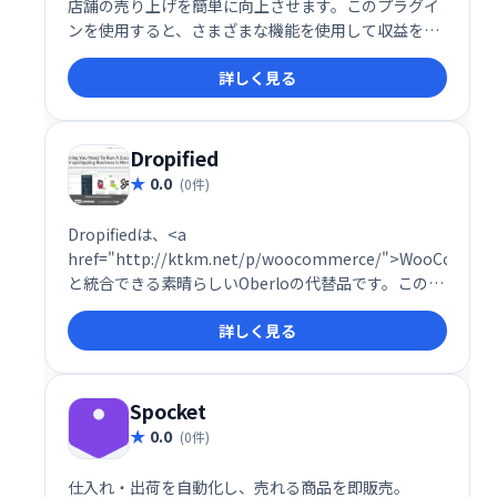
店舗の売り上げを簡単に向上させます。このプラグイ
ンを使用すると、さまざまな機能を使用して収益を増
やすことができます。Facebookチャットオプショ
詳しく見る
ン、カウントダウンカートが付属し、割引のためのク
ーポンコードを追加して、購入者に製品を購入するよ
うに促します。
Dropified
0.0
(0件)
Dropifiedは、<a
href="http://ktkm.net/p/woocommerce/">WooCommer
と統合できる素晴らしいOberloの代替品です。このプ
ラグインは非常に強力なプラグインであり、ドロップ
詳しく見る
シッピングビジネスを成功させるための最も高度な機
能がいくつか付属しています。
Spocket
0.0
(0件)
仕入れ・出荷を自動化し、売れる商品を即販売。