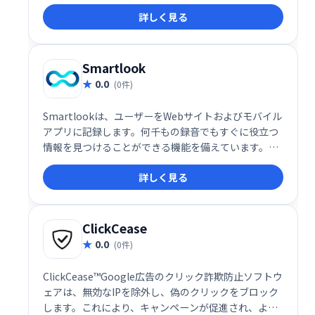
まで、あらゆるデータを１か所に統合・測定し、ソフ
詳しく見る
トウェアスタック全体を分析、トラブルシューティン
グ、最適化することができます。
Smartlook
0.0
(0件)
Smartlookは、ユーザーをWebサイトおよびモバイル
アプリに記録します。何千もの録音でもすぐに役立つ
情報を見つけることができる機能を備えています。ク
レジットカードは不要で無料で利用できます。
詳しく見る
ClickCease
0.0
(0件)
ClickCease™Google広告のクリック詐欺防止ソフトウ
ェアは、無効なIPを除外し、偽のクリックをブロック
します。これにより、キャンペーンが促進され、より