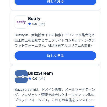
詳しく見る
エンドでSEOをサポートし、より良い検索順位獲得を
支援します。
Botify
0.0
(0件)
Botifyは、大規模サイトの検索トラフィック最大化と
売上向上を支援するウェブサイトコンサルティングプ
ラットフォームです。AIが検索アルゴリズムの変化に
対応した施策を提案し、優先順位の高いアクションに
詳しく見る
集中できます。多くのコンテンツや日々生成されるペ
ージを持つサイト、移行を控えるサイトに最適です。
SEO担当者、技術者、経営者の生産性向上に貢献しま
す。
BuzzStream
0.0
(0件)
BuzzStreamは、ドメイン調査、メールマーケティン
グ、プロジェクト管理を統合したオールインワン型の
プラットフォームです。 これらの機能をワンストップ
で利用でき、効率的なアウトリーチ活動を実現しま