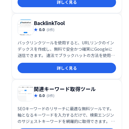
詳しく見る
合他社の洞察、ビデオでカバーする質問、提案された
タグとキーワードが含まれています。
BacklinkTool
0.0
(0件)
バックリンクツールを使用すると、URLリンクのイン
デックスを作成し、無料で安全かつ確実にGoogleに
送信できます。 違法でブラックハットの方法を使用す
る必要はありません。 ここでは、SEOとホワイトハッ
詳しく見る
ト法に準拠した方法を使用します。
関連キーワード取得ツール
0.0
(0件)
SEOキーワードのリサーチに最適な無料ツールです。
軸となるキーワードを入力するだけで、検索エンジン
のサジェストキーワードを網羅的に取得できます。 効
率的なキーワード選定を実現し、SEO対策を強力にサ