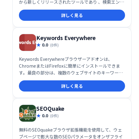
から新しくリリースされたツールであり 、検索エンジ
ンのランキングポジション（SERP）を追跡するWeb
詳しく見る
サイトのニーズに対応することを目的として開発され
ました。
Keywords Everywhere
0.0
(0件)
Keywords Everywhereブラウザーアドオンは、
ChromeまたはFirefoxに簡単にインストールできま
す。最良の部分は、複数のウェブサイトのキーワード
の月間検索ボリューム、クリックあたりのコスト、お
詳しく見る
よび競合データを表示することです。
SEOQuake
0.0
(0件)
無料のSEOquakeブラウザ拡張機能を使用して、ウェ
ブページで膨大な数のSEOパラメータをオンザフライ