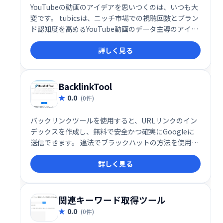
YouTubeの動画のアイデアを思いつくのは、いつも大
変です。 tubicsは、ニッチ市場での視聴回数とブラン
ド認知度を高めるYouTube動画のデータ主導のアイデ
アを提供します。すべてのビデオのアイデアには、競
詳しく見る
合他社の洞察、ビデオでカバーする質問、提案された
タグとキーワードが含まれています。
BacklinkTool
0.0
(0件)
バックリンクツールを使用すると、URLリンクのイン
デックスを作成し、無料で安全かつ確実にGoogleに
送信できます。 違法でブラックハットの方法を使用す
る必要はありません。 ここでは、SEOとホワイトハッ
詳しく見る
ト法に準拠した方法を使用します。
関連キーワード取得ツール
0.0
(0件)