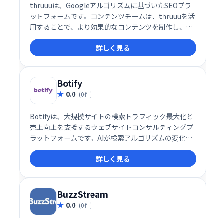
thruuuは、Googleアルゴリズムに基づいたSEOプラ
ットフォームです。コンテンツチームは、thruuuを活
用することで、より効果的なコンテンツを制作し、オ
ーガニック検索結果の改善を目指せます。エンドツー
詳しく見る
エンドでSEOをサポートし、より良い検索順位獲得を
支援します。
Botify
0.0
(0件)
Botifyは、大規模サイトの検索トラフィック最大化と
売上向上を支援するウェブサイトコンサルティングプ
ラットフォームです。AIが検索アルゴリズムの変化に
対応した施策を提案し、優先順位の高いアクションに
詳しく見る
集中できます。多くのコンテンツや日々生成されるペ
ージを持つサイト、移行を控えるサイトに最適です。
SEO担当者、技術者、経営者の生産性向上に貢献しま
す。
BuzzStream
0.0
(0件)