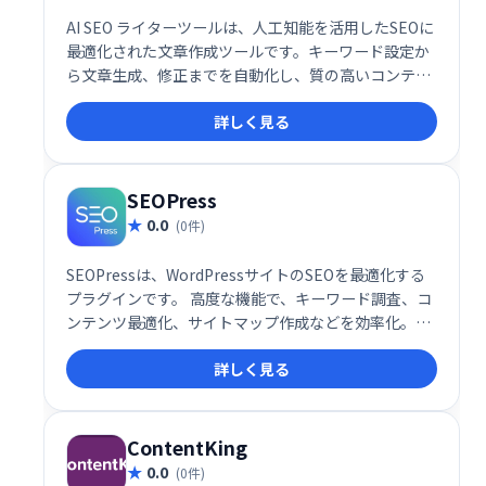
AI SEO ライターツールは、人工知能を活用したSEOに
最適化された文章作成ツールです。キーワード設定か
ら文章生成、修正までを自動化し、質の高いコンテン
ツを効率的に作成できます。SEO対策に配慮した文章
詳しく見る
で、ウェブサイトの検索順位向上を目指せます。 時間
を節約し、集客効果を高めたい方におすすめです。
SEOPress
0.0
(0件)
SEOPressは、WordPressサイトのSEOを最適化する
プラグインです。 高度な機能で、キーワード調査、コ
ンテンツ最適化、サイトマップ作成などを効率化。検
索エンジンのランキング向上を支援し、集客アップを
詳しく見る
目指せます。無料版と有料版があり、ニーズに合わせ
たプランを選択可能。手軽に始められるSEO対策ツー
ルとしておすすめです。
ContentKing
0.0
(0件)