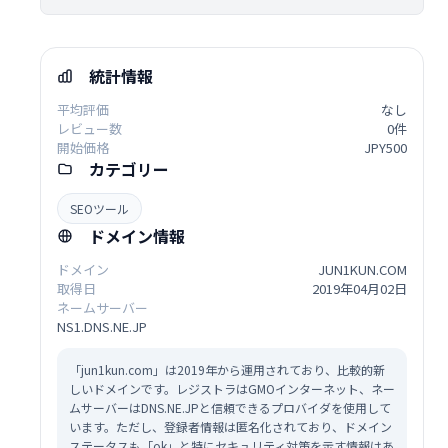
統計情報
平均評価
なし
レビュー数
0件
開始価格
JPY500
カテゴリー
SEOツール
ドメイン情報
ドメイン
JUN1KUN.COM
取得日
2019年04月02日
ネームサーバー
NS1.DNS.NE.JP
「jun1kun.com」は2019年から運用されており、比較的新
しいドメインです。レジストラはGMOインターネット、ネー
ムサーバーはDNS.NE.JPと信頼できるプロバイダを使用して
います。ただし、登録者情報は匿名化されており、ドメイン
ステータスも「ok」と特にセキュリティ対策を示す情報はあ