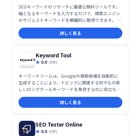
SEOキーワードのリサーチに最適な無料ツールです。
軸となるキーワードを入力するだけで、検索エンジン
のサジェストキーワードを網羅的に取得できます。 効
率的なキーワード選定を実現し、SEO対策を強力にサ
詳しく見る
ポートします。 無料で利用できるので、まずはお気軽
にお試しください。 多くのキーワード候補から最適な
ものを選び、ウェブサイトの集客アップを目指しまし
ょう。
Keyword Tool
0.0
(0件)
キーワードツールは、Googleの検索候補を自動的に
生成することにより、トピックに関連する何千もの新
しいロングテールキーワードを発見するのに役立ちま
す。キーワードの提案は、選択したGoogleドメインと
詳しく見る
言語に基づいて作成されます。
SEO Tester Online
0.0
(0件)