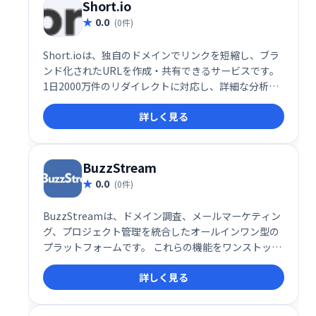
いリンクを作成できます。リアルタイムでデータ分析
Short.io
も可能です。
0.0
(0件)
Short.ioは、独自のドメインでリンクを短縮し、ブラ
ンド化されたURLを作成・共有できるサービスです。
1日2000万件のリダイレクトに対応し、詳細な分析機
能でリンクの成功をトラッキングできます。無料API
詳しく見る
も提供し、既存アプリへの機能追加や新規アプリ開発
も可能です。複数のブランドドメインも一元管理で
き、ブランド認知度向上に貢献します。
BuzzStream
0.0
(0件)
BuzzStreamは、ドメイン調査、メールマーケティン
グ、プロジェクト管理を統合したオールインワン型の
プラットフォームです。 これらの機能をワンストップ
で利用でき、効率的なアウトリーチ活動を実現しま
詳しく見る
す。 効果的なコンテンツマーケティング戦略を構築
し、成果を最大化したい企業におすすめです。