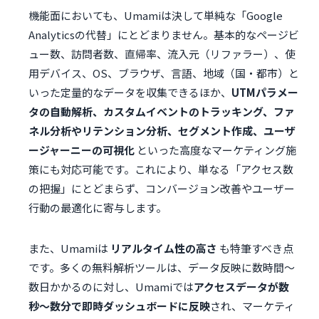
機能面においても、Umamiは決して単純な「Google
Analyticsの代替」にとどまりません。基本的なページビ
ュー数、訪問者数、直帰率、流入元（リファラー）、使
用デバイス、OS、ブラウザ、言語、地域（国・都市）と
いった定量的なデータを収集できるほか、
UTMパラメー
タの自動解析、カスタムイベントのトラッキング、ファ
ネル分析やリテンション分析、セグメント作成、ユーザ
ージャーニーの可視化
といった高度なマーケティング施
策にも対応可能です。これにより、単なる「アクセス数
の把握」にとどまらず、コンバージョン改善やユーザー
行動の最適化に寄与します。
また、Umamiは
リアルタイム性の高さ
も特筆すべき点
です。多くの無料解析ツールは、データ反映に数時間〜
数日かかるのに対し、Umamiでは
アクセスデータが数
秒〜数分で即時ダッシュボードに反映
され、マーケティ