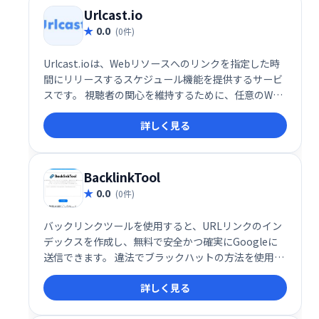
Urlcast.io
0.0
(0件)
Urlcast.ioは、Webリソースへのリンクを指定した時
間にリリースするスケジュール機能を提供するサービ
スです。 視聴者の関心を維持するために、任意のWeb
ページへのリンクを共有し、特定のタイミングで公開
詳しく見る
できます。 コンテンツの配信を最適化し、効果的な情
報発信を実現します。
BacklinkTool
0.0
(0件)
バックリンクツールを使用すると、URLリンクのイン
デックスを作成し、無料で安全かつ確実にGoogleに
送信できます。 違法でブラックハットの方法を使用す
る必要はありません。 ここでは、SEOとホワイトハッ
詳しく見る
ト法に準拠した方法を使用します。