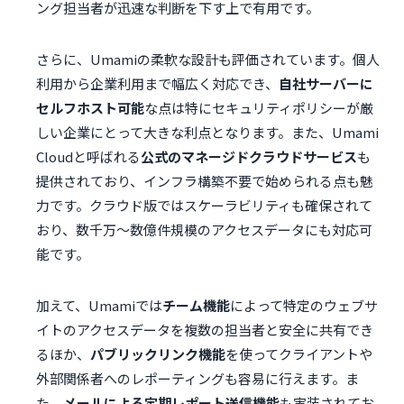
ング担当者が迅速な判断を下す上で有用です。
さらに、Umamiの柔軟な設計も評価されています。個人
利用から企業利用まで幅広く対応でき、
自社サーバーに
セルフホスト可能
な点は特にセキュリティポリシーが厳
しい企業にとって大きな利点となります。また、Umami
Cloudと呼ばれる
公式のマネージドクラウドサービス
も
提供されており、インフラ構築不要で始められる点も魅
力です。クラウド版ではスケーラビリティも確保されて
おり、数千万〜数億件規模のアクセスデータにも対応可
能です。
加えて、Umamiでは
チーム機能
によって特定のウェブサ
イトのアクセスデータを複数の担当者と安全に共有でき
るほか、
パブリックリンク機能
を使ってクライアントや
外部関係者へのレポーティングも容易に行えます。ま
た、
メールによる定期レポート送信機能
も実装されてお