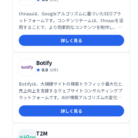
thruuuは、Googleアルゴリズムに基づいたSEOプラ
ットフォームです。コンテンツチームは、thruuuを活
用することで、より効果的なコンテンツを制作し、オ
ーガニック検索結果の改善を目指せます。エンドツー
詳しく見る
エンドでSEOをサポートし、より良い検索順位獲得を
支援します。
Botify
0.0
(0件)
Botifyは、大規模サイトの検索トラフィック最大化と
売上向上を支援するウェブサイトコンサルティングプ
ラットフォームです。AIが検索アルゴリズムの変化に
対応した施策を提案し、優先順位の高いアクションに
詳しく見る
集中できます。多くのコンテンツや日々生成されるペ
ージを持つサイト、移行を控えるサイトに最適です。
SEO担当者、技術者、経営者の生産性向上に貢献しま
す。
T2M