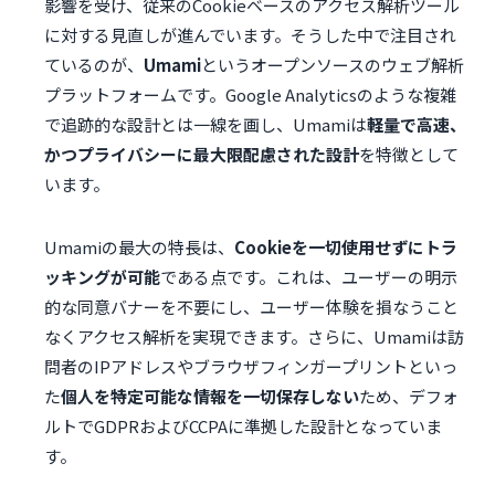
影響を受け、従来のCookieベースのアクセス解析ツール
に対する見直しが進んでいます。そうした中で注目され
ているのが、
Umami
というオープンソースのウェブ解析
プラットフォームです。Google Analyticsのような複雑
で追跡的な設計とは一線を画し、Umamiは
軽量で高速、
かつプライバシーに最大限配慮された設計
を特徴として
います。
Umamiの最大の特長は、
Cookieを一切使用せずにトラ
ッキングが可能
である点です。これは、ユーザーの明示
的な同意バナーを不要にし、ユーザー体験を損なうこと
なくアクセス解析を実現できます。さらに、Umamiは訪
問者のIPアドレスやブラウザフィンガープリントといっ
た
個人を特定可能な情報を一切保存しない
ため、デフォ
ルトでGDPRおよびCCPAに準拠した設計となっていま
す。