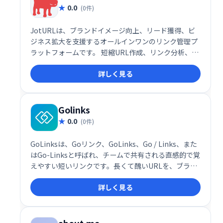
0.0
(0件)
JotURLは、ブランドイメージ向上、リード獲得、ビ
ジネス拡大を支援するオールインワンのリンク管理プ
ラットフォームです。 短縮URL作成、リンク分析、キ
ャンペーン追跡など、マーケティング活動を効率化
詳しく見る
し、効果測定を容易にします。ビジネス成長を加速さ
せる強力なツールとして、ぜひご活用ください。
Golinks
0.0
(0件)
GoLinksは、Goリンク、GoLinks、Go / Links、また
はGo-Linksと呼ばれ、チームで共有される直感的で覚
えやすい短いリンクです。長くて醜いURLを、ブラウ
ザ、電子メール、チャット、会話で直接使用できる人
詳しく見る
間が読める形式のリンクに変換します。