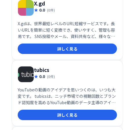
X.gd
0.0
(0件)
X.gdは、世界最短レベルのURL短縮サービスです。長
いURLを簡単に短く変換でき、使いやすく、管理も容
易です。 SNS投稿やメール、資料共有など、様々な場
面でURLを短くすることで、見やすく、共有しやすく
詳しく見る
なります。
tubics
0.0
(0件)
YouTubeの動画のアイデアを思いつくのは、いつも大
変です。 tubicsは、ニッチ市場での視聴回数とブラン
ド認知度を高めるYouTube動画のデータ主導のアイデ
アを提供します。すべてのビデオのアイデアには、競
詳しく見る
合他社の洞察、ビデオでカバーする質問、提案された
タグとキーワードが含まれています。