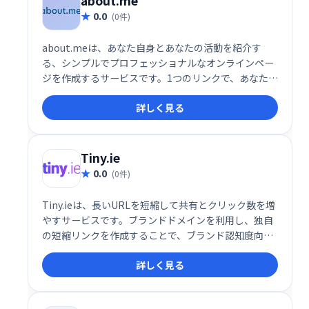
about.me
0.0
(0件)
about.meは、あなた自身とあなたの活動を紹介す
る、シンプルでプロフェッショナルなオンラインペー
ジを作成するサービスです。1つのリンクで、あなたの
情報を効果的に発信し、クライアント獲得や視聴者拡
詳しく見る
大を支援します。カスタムドメインの追加や、行動喚
起ボタンの設定も可能です。 メール署名への追加も容
易で、オンライン・オフラインを問わず活用できま
す。
Tiny.ie
0.0
(0件)
Tiny.ieは、長いURLを短縮して共有とクリック数を増
やすサービスです。ブランドドメインを利用し、独自
の短縮リンクを作成することで、ブランド認知度向上
とクリック率アップを実現します。コンバージョント
詳しく見る
ラッキングやA/Bテスト機能も搭載し、データに基づ
いた効果的なマーケティング戦略をサポート。カスタ
マイズ可能な短縮URLで、視覚的に魅力的で覚えやす