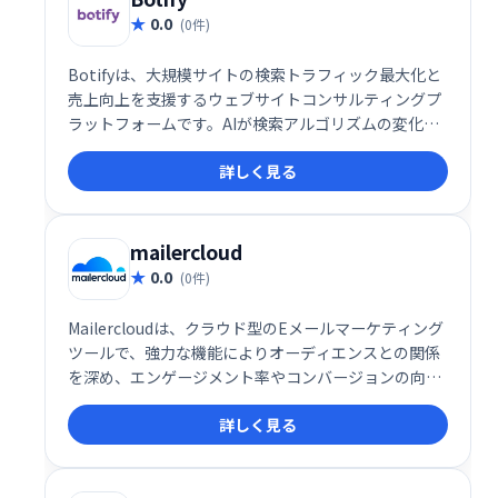
0.0
(0件)
Botifyは、大規模サイトの検索トラフィック最大化と
売上向上を支援するウェブサイトコンサルティングプ
ラットフォームです。AIが検索アルゴリズムの変化に
対応した施策を提案し、優先順位の高いアクションに
詳しく見る
集中できます。多くのコンテンツや日々生成されるペ
ージを持つサイト、移行を控えるサイトに最適です。
SEO担当者、技術者、経営者の生産性向上に貢献しま
す。
mailercloud
0.0
(0件)
Mailercloudは、クラウド型のEメールマーケティング
ツールで、強力な機能によりオーディエンスとの関係
を深め、エンゲージメント率やコンバージョンの向上
を支援します。直感的なインターフェースと柔軟な機
詳しく見る
能で、マーケティングキャンペーンを効果的に展開し
たい企業に最適です。