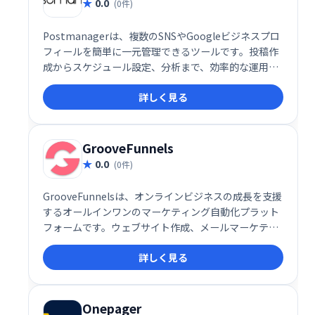
0.0
(0件)
Postmanagerは、複数のSNSやGoogleビジネスプロ
フィールを簡単に一元管理できるツールです。投稿作
成からスケジュール設定、分析まで、効率的な運用を
サポート。どなたでも手軽に、最適化されたSNS運用
詳しく見る
を実現できます。
GrooveFunnels
0.0
(0件)
GrooveFunnelsは、オンラインビジネスの成長を支援
するオールインワンのマーケティング自動化プラット
フォームです。ウェブサイト作成、メールマーケティ
ング、セールスファネル構築など、ビジネスに必要な
詳しく見る
機能を網羅。効率的なマーケティングを実現し、売上
向上に貢献します。
Onepager