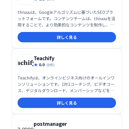
thruuuは、Googleアルゴリズムに基づいたSEOプラ
ットフォームです。コンテンツチームは、thruuuを活
用することで、より効果的なコンテンツを制作し、オ
ーガニック検索結果の改善を目指せます。エンドツー
詳しく見る
エンドでSEOをサポートし、より良い検索順位獲得を
支援します。
Teachify
0.0
(0件)
Teachifyは、オンラインビジネス向けのオールインワ
ンソリューションです。1対1コーチング、ビデオコー
ス、デジタルダウンロード、メンバーシップなどを、
簡単に管理・販売できます。堅牢で洗練されたシステ
詳しく見る
ムを、手頃な価格で提供。あなたの才能を収益化し、
ビジネスを成長させましょう！
postmanager