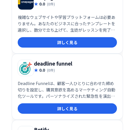
0.0
(0件)
複雑なウェブサイトや学習プラットフォームは必要あ
りません。あなたのビジネスに合ったテンプレートを
選択し、数分で立ち上げて、生徒がレッスンを完了
し、より良い結果を得て、学習体験を愛するのを手伝
詳しく見る
ってください。
deadline funnel
0.0
(0件)
Deadline Funnelは、顧客一人ひとりに合わせた締め
切りを設定し、購買意欲を高めるマーケティング自動
化ツールです。パーソナライズされた緊急性を演出す
ることで、売上アップとビジネス成長を促進します。
詳しく見る
独自の期限設定機能で、より効果的なマーケティング
を実現しましょう。
Botify