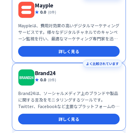
Mayple
0.0
(0件)
Maypleは、費用対効果の高いデジタルマーケティング
サービスです。様々なデジタルチャネルでのキャンペ
ーン監視を行い、最適なマーケティング専門家を迅速
に選定できます。専任スタッフの採用に要する時間と
詳しく見る
コストを削減し、成長中のビジネスに最適なソリュー
ションを提供します。高度な専門家ネットワークを活
よく比較されています
用することで、最適な人材確保と効果的なマーケティ
ング戦略の実現を支援します。
Brand24
0.0
(0件)
Brand24は、ソーシャルメディア上のブランドや製品
に関する言及をモニタリングするツールです。
Twitter、Facebookなど主要なプラットフォームの情
報を収集・分析し、ブランドの評判や顧客の意見をリ
詳しく見る
アルタイムで把握できます。 ネガティブな意見への迅
速な対応や、ポジティブなフィードバックの活用によ
るマーケティング戦略の改善に役立ちます。