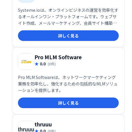
Systeme.ioは、オンラインビジネスの運営を効率化す
るオールインワン・プラットフォームです。ウェブサ
イト作成、メールマーケティング、会員サイト構築、
アフィリエイト機能など、ビジネスに必要なツールが
詳しく見る
全て揃っています。30万人以上の起業家が利用し、そ
の信頼性を証明しています。規模や目的に関わらず、
オンラインビジネスの成長を強力にサポートします。
無料トライアルもご用意していますので、ぜひお試し
Pro MLM Software
ください。
0.0
(0件)
Pro MLM Softwareは、ネットワークマーケティング
業務を効率化し、強化するための包括的なMLMソリュ
ーションを提供します。
詳しく見る
thruuu
0.0
(0件)