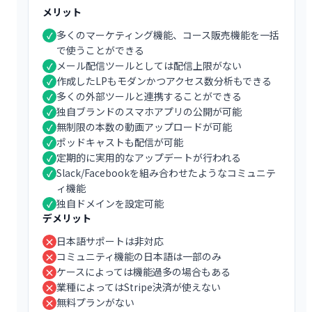
メリット
多くのマーケティング機能、コース販売機能を一括
✓
で使うことができる
メール配信ツールとしては配信上限がない
✓
作成したLPもモダンかつアクセス数分析もできる
✓
多くの外部ツールと連携することができる
✓
独自ブランドのスマホアプリの公開が可能
✓
無制限の本数の動画アップロードが可能
✓
ポッドキャストも配信が可能
✓
定期的に実用的なアップデートが行われる
✓
Slack/Facebookを組み合わせたようなコミュニテ
✓
ィ機能
独自ドメインを設定可能
✓
デメリット
日本語サポートは非対応
×
コミュニティ機能の日本語は一部のみ
×
ケースによっては機能過多の場合もある
×
業種によってはStripe決済が使えない
×
無料プランがない
×