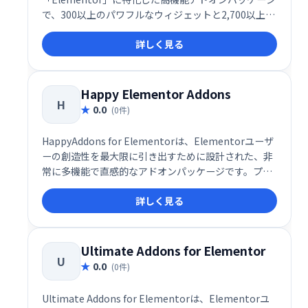
で、300以上のパワフルなウィジェットと2,700以上の
テンプレート・プリメイドセクションを備えた、まさ
詳しく見る
にプロフェッショナル仕様のデザイン支援ツールで
す。UI/UXに優れた設計思想と、実用性に富んだ豊富
なウィジェット群により、初心者から上級者まで、あ
らゆるユーザーのWeb制作を圧倒的に効率化してくれ
Happy Elementor Addons
H
ます。
0.0
(0件)
HappyAddons for Elementorは、Elementorユーザ
ーの創造性を最大限に引き出すために設計された、非
常に多機能で直感的なアドオンパッケージです。プロ
フェッショナルだけでなく、初心者にも扱いやすいイ
詳しく見る
ンターフェースと設計思想が特徴で、世界中の
WordPress制作者に愛用されています。現在、無料60
種以上、有料65種以上のウィジェットが提供されてお
り、デザイン性・操作性ともに高い評価を得ていま
Ultimate Addons for Elementor
U
す。
0.0
(0件)
Ultimate Addons for Elementorは、Elementorユ