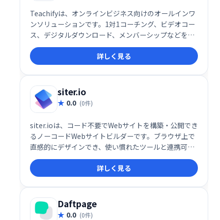
Teachifyは、オンラインビジネス向けのオールインワ
ンソリューションです。1対1コーチング、ビデオコー
ス、デジタルダウンロード、メンバーシップなどを、
簡単に管理・販売できます。堅牢で洗練されたシステ
詳しく見る
ムを、手頃な価格で提供。あなたの才能を収益化し、
ビジネスを成長させましょう！
siter.io
0.0
(0件)
siter.ioは、コード不要でWebサイトを構築・公開でき
るノーコードWebサイトビルダーです。ブラウザ上で
直感的にデザインでき、使い慣れたツールと連携可能
です。手軽に、自由度の高いWebサイト制作を実現し
詳しく見る
ます。
Daftpage
0.0
(0件)