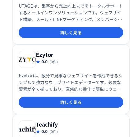
UTAGEは、集客から売上向上までをトータルサポート
するオールインワンソリューションです。ウェブサイ
ト構築、メール・LINEマーケティング、メンバーシッ
プ管理、決済処理、顧客情報管理、業務自動化など、
詳しく見る
ビジネスに必要な機能を網羅。煩雑な作業を効率化
し、売上アップを実現します。集客や売上向上でお悩
みの事業者様は、ぜひUTAGEをご検討ください。
Ezytor
0.0
(0件)
Ezytorは、数分で見事なウェブサイトを作成できるシ
ンプルで強力なウェブサイトエディターです。必要な
要素が全て揃っており、直感的な操作で簡単にウェブ
サイトを構築できます。初心者でもプロ並みのウェブ
詳しく見る
サイト作成が可能になります。今すぐEzytorで、あな
たの理想のウェブサイトを手に入れましょう！
Teachify
0.0
(0件)