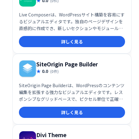
0.0
(0件)
Live Composerは、WordPressサイト構築を容易にす
るビジュアルエディタです。独自のページデザインを
直感的に作成でき、新しいセクションやモジュールな
どを追加することで、簡単にウェブサイトを構築でき
詳しく見る
ます。空白のキャンバスから始めることも、Live
Composerベースのテーマを選択することも可能で
す。クライアントワークにも最適です。
SiteOrigin Page Builder
0.0
(0件)
SiteOrigin Page Builderは、WordPressのコンテンツ
編集を拡張する強力なビジュアルエディタです。レス
ポンシブなグリッドベースで、ピクセル単位で正確な
ページ作成を可能にします。直感的な操作性で、モバ
詳しく見る
イルにも対応した洗練されたウェブサイトを簡単に構
築できます。「家」「お問い合わせ」など、複雑なレ
イアウトも自由自在に作成できます。
Divi Theme