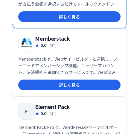
が支払う金額を選択するだけです。ルックアンドフィ
ールを100％制御しながら、コース、ビデオチュート
詳しく見る
リアル、メンバーディレクトリなど、好きなもののメ
ンバーシップを作成します。
Memberstack
0.0
(0件)
Memberstackは、Webサイトビルダーと連携し、ノ
ーコードでメンバーシップ機能、ユーザーアカウン
ト、決済機能を追加できるサービスです。Webflowと
の相性抜群で、簡単に設定でき、無料プランでテスト
詳しく見る
可能。収益に応じて料金プランを選択でき、最小プラ
ン(月額25ドル)では最大1200ドルの収益まで対応、無
制限の有料メンバーと1万人の無料メンバーを利用で
きます。
Element Pack
E
0.0
(0件)
Element Pack Proは、WordPressのページビルダー
「Elementor」に特化した高機能アドオンパッケージ