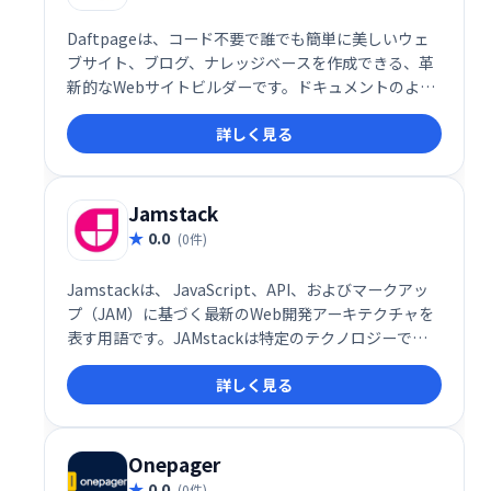
Daftpageは、コード不要で誰でも簡単に美しいウェ
ブサイト、ブログ、ナレッジベースを作成できる、革
新的なWebサイトビルダーです。ドキュメントのよう
に直感的に操作でき、数分で完成。無料で利用でき、
詳しく見る
手軽に魅力的なオンラインプレゼンスを構築できま
す。
Jamstack
0.0
(0件)
Jamstackは、 JavaScript、API、およびマークアッ
プ（JAM）に基づく最新のWeb開発アーキテクチャを
表す用語です。JAMstackは特定のテクノロジーでは
なく、アプリやWebサイトを構築するための別の方法
詳しく見る
です。
Onepager
0.0
(0件)