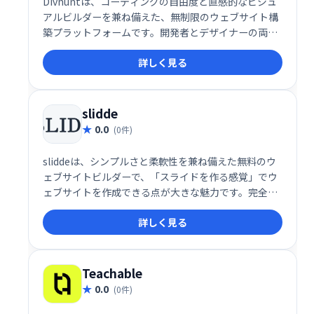
Divhuntは、コーディングの自由度と直感的なビジュ
アルビルダーを兼ね備えた、無制限のウェブサイト構
築プラットフォームです。開発者とデザイナーの両方
に対応し、コード不要のドラッグ＆ドロップ操作と、
詳しく見る
カスタムコードの統合を柔軟に組み合わせることがで
きます。SEO最適化、CMS、REST API、プラグイン、
ローカライゼーション、カスタムファイル管理など、
包括的な機能を備えており、個人ユーザーからエンタ
slidde
ープライズまで対応可能な多機能なサイト構築環境を
0.0
(0件)
提供します。
sliddeは、シンプルさと柔軟性を兼ね備えた無料のウ
ェブサイトビルダーで、「スライドを作る感覚」でウ
ェブサイトを作成できる点が大きな魅力です。完全レ
スポンシブデザイン、多用途なテンプレート、豊富な
詳しく見る
無料リソースにより、初心者でもプロフェッショナル
な仕上がりのサイトを簡単に作成できます。無料プラ
ンでも十分な機能を備え、年額19ドルのプラスプラン
ではさらに高度なカスタマイズや分析機能が利用可能
Teachable
です。
0.0
(0件)