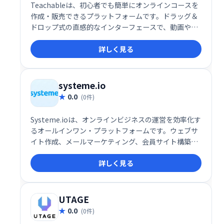
Teachableは、初心者でも簡単にオンラインコースを
作成・販売できるプラットフォームです。ドラッグ＆
ドロップ式の直感的なインターフェースで、動画やク
イズなどを自由に組み込み、プロフェッショナルなコ
詳しく見る
ースを制作できます。高い自由度と柔軟性を備え、幅
広い学習ニーズに対応します。多くの利用者に支持さ
れ、オンライン教育ビジネスを始める最適な選択肢で
す。
systeme.io
0.0
(0件)
Systeme.ioは、オンラインビジネスの運営を効率化す
るオールインワン・プラットフォームです。ウェブサ
イト作成、メールマーケティング、会員サイト構築、
アフィリエイト機能など、ビジネスに必要なツールが
詳しく見る
全て揃っています。30万人以上の起業家が利用し、そ
の信頼性を証明しています。規模や目的に関わらず、
オンラインビジネスの成長を強力にサポートします。
無料トライアルもご用意していますので、ぜひお試し
UTAGE
ください。
0.0
(0件)