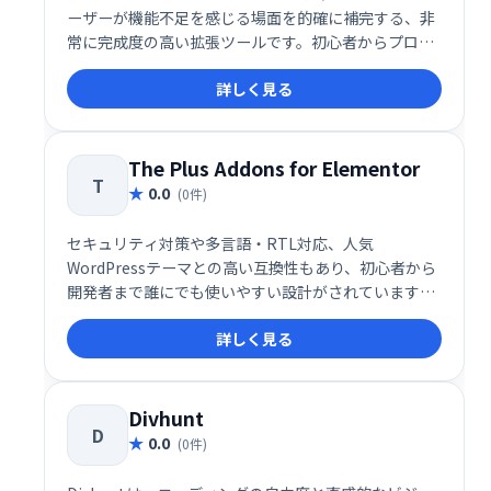
ーザーが機能不足を感じる場面を的確に補完する、非
常に完成度の高い拡張ツールです。初心者からプロフ
ェッショナルまで、Elementorをよりパワフルかつ効
詳しく見る
率的に活用したいユーザーにとって、導入すべき価値
のあるアドオンといえるでしょう。
The Plus Addons for Elementor
T
0.0
(0件)
セキュリティ対策や多言語・RTL対応、人気
WordPressテーマとの高い互換性もあり、初心者から
開発者まで誰にでも使いやすい設計がされています。
Elementorの可能性を最大限に引き出しつつ、快適な
詳しく見る
ユーザー体験と高品質なWebサイト構築を支援する、
信頼性の高い拡張アドオンです。
Divhunt
D
0.0
(0件)