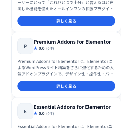
ーザーにとって「これひとつで十分」と言えるほど充
実した機能を備えたオールインワンの拡張プラグイン
です。世界で65万人以上のウェブデザイナーや制作者
詳しく見る
に利用されており、プロレベルのデザインをより短時
間で効率的に実現できるツールとして高い評価を受け
ています。
Premium Addons for Elementor
P
0.0
(0件)
Premium Addons for Elementorは、Elementorに
よるWordPressサイト構築をさらに強化するための人
気アドオンプラグインで、デザイン性・操作性・パフ
ォーマンスすべてを高次元で両立した多機能ツールで
詳しく見る
す。無料版とPro版の両方で利用でき、580以上のコン
テナテンプレートや多数のウィジェットを搭載してお
り、ノーコードで洗練されたWebサイトをスピーディ
ーに構築可能です。
Essential Addons for Elementor
E
0.0
(0件)
Essential Addons for Elementorは、Elementorユ