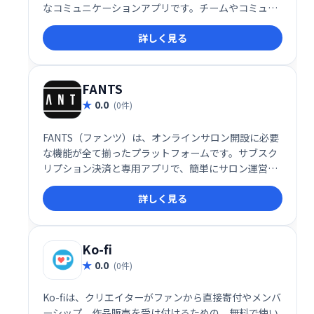
なコミュニケーションアプリです。チームやコミュニ
ティの円滑な情報共有とコラボレーションを実現しま
詳しく見る
す。メッセージのやり取り、ファイルの共有、共同作
業を一つのアプリで効率的に行い、生産性向上に貢献
します。人々を繋ぎ、より効果的な協働を促進する、
シンプルでパワフルなツールです。
FANTS
0.0
(0件)
FANTS（ファンツ）は、オンラインサロン開設に必要
な機能が全て揃ったプラットフォームです。サブスク
リプション決済と専用アプリで、簡単にサロン運営を
始められます。会員管理やコミュニケーション機能も
詳しく見る
充実しており、スムーズな運営をサポートします。手
軽にオンラインサロンを始めたい方におすすめです。
Ko-fi
0.0
(0件)
Ko-fiは、クリエイターがファンから直接寄付やメンバ
ーシップ、作品販売を受け付けるための、無料で使い