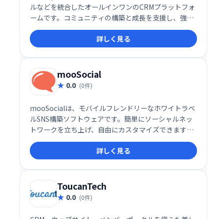
ルなどを統合したオールインワンのCRMプラットフォ
ームです。コミュニティの構築と成長を支援し、強力
かつ柔軟なソリューションで組織の拡大を促進しま
詳しく見る
す。ニーズに合わせたカスタマイズが可能で、効率的
なコミュニティ運営を実現します。
mooSocial
0.0
(0件)
mooSocialは、モバイルフレンドリーなホワイトラベ
ルSNS構築ソフトウェアです。簡単にソーシャルネッ
トワークを立ち上げ、自由にカスタマイズできます。
美しいデザインと高い拡張性を備え、テーマやプラグ
詳しく見る
インを追加して機能を拡張可能。プログラミング知識
がなくても、直感的に操作できます。独自のSNSを構
築したい方におすすめです。
ToucanTech
0.0
(0件)