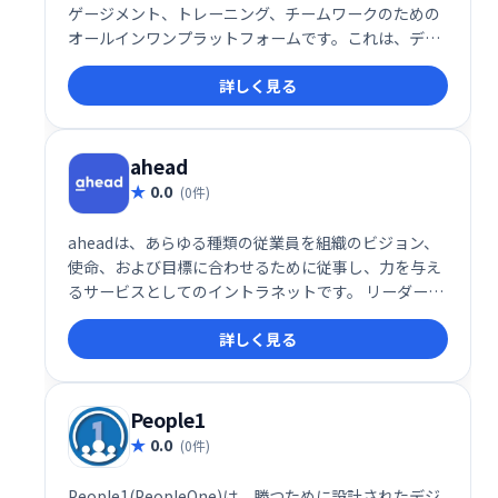
ゲージメント、トレーニング、チームワークのための
オールインワンプラットフォームです。これは、デス
クワーカー以外の労働者が多数を占める業界（ヘルス
詳しく見る
ケア、製造業、小売業、プロサービスなど）でデジタ
ル変革を推進するように設計されています。
ahead
0.0
(0件)
aheadは、あらゆる種類の従業員を組織のビジョン、
使命、および目標に合わせるために従事し、力を与え
るサービスとしてのイントラネットです。 リーダーは
関連する洞察を得て、インフルエンサーを特定し、企
詳しく見る
業文化を形成するために適切な行動を取ることができ
ます。
People1
0.0
(0件)
People1(PeopleOne)は、勝つために設計されたデジ