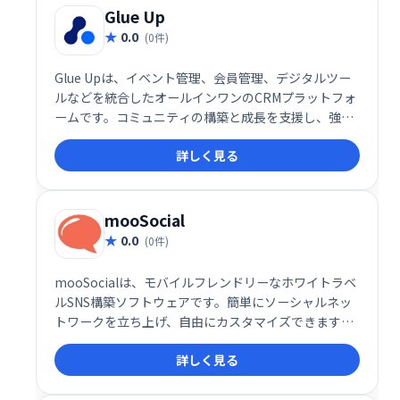
ネス成長を支援します。
Glue Up
0.0
(0件)
Glue Upは、イベント管理、会員管理、デジタルツー
ルなどを統合したオールインワンのCRMプラットフォ
ームです。コミュニティの構築と成長を支援し、強力
かつ柔軟なソリューションで組織の拡大を促進しま
詳しく見る
す。ニーズに合わせたカスタマイズが可能で、効率的
なコミュニティ運営を実現します。
mooSocial
0.0
(0件)
mooSocialは、モバイルフレンドリーなホワイトラベ
ルSNS構築ソフトウェアです。簡単にソーシャルネッ
トワークを立ち上げ、自由にカスタマイズできます。
美しいデザインと高い拡張性を備え、テーマやプラグ
詳しく見る
インを追加して機能を拡張可能。プログラミング知識
がなくても、直感的に操作できます。独自のSNSを構
築したい方におすすめです。