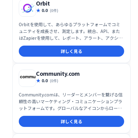
シンプルでパワフルなツールです。
Orbit
0.0
(0件)
Orbitを使用して、あらゆるプラットフォームでコミ
ュニティを成長させ、測定します。統合、API、また
はZapierを使用して、レポート、アラート、アクショ
ンを含むコミュニティの単一ビューのすべてのコミュ
詳しく見る
ニティデータを取得し、スプレッドシートではなく関
係を構築できます。
Community.com
0.0
(0件)
Community.comは、リーダーとメンバーを繋げる信
頼性の高いマーケティング・コミュニケーションプラ
ットフォームです。グローバルなアイコンからローカ
ルコミュニティ主催者、中小企業まで、様々なリーダ
詳しく見る
ーが利用し、メンバーとの会話を促進、売上や収益の
向上に繋げます。アクションを起こし、結果を生み出
す効果的なコミュニケーションチャネルとして、ビジ