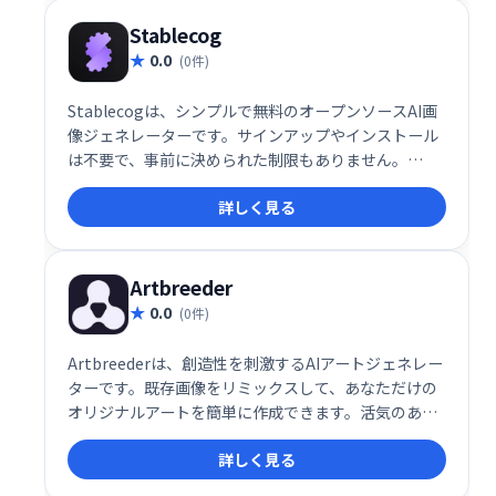
像力を形にするお手伝いをします。
Stablecog
0.0
(0件)
Stablecogは、シンプルで無料のオープンソースAI画
像ジェネレーターです。サインアップやインストール
は不要で、事前に決められた制限もありません。
Stable Diffusionを誰でも手軽に利用でき、GPUパワ
詳しく見る
ーを寄付することでさらに多くの人が利用できます。
独自のStable Diffusion GUIとしても活用可能。
Supabaseによるデータ管理で、無料での画像生成を
可能にしています。
Artbreeder
0.0
(0件)
Artbreederは、創造性を刺激するAIアートジェネレー
ターです。既存画像をリミックスして、あなただけの
オリジナルアートを簡単に作成できます。活気のある
コミュニティに参加し、お気に入りのクリエイターを
詳しく見る
フォローして作品を共有しましょう。 AIの力を活用し
て、無限の可能性を秘めたアートの世界を探求してみ