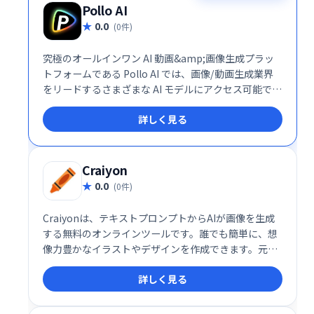
Pollo AI
0.0
(0件)
究極のオールインワン AI 動画&amp;画像生成プラッ
トフォームである Pollo AI では、画像/動画生成業界
をリードするさまざまな AI モデルにアクセス可能で
す。
詳しく見る
Craiyon
0.0
(0件)
Craiyonは、テキストプロンプトからAIが画像を生成
する無料のオンラインツールです。誰でも簡単に、想
像力豊かなイラストやデザインを作成できます。元々
はDALL-E miniとして人気を博し、現在はCraiyonと
詳しく見る
して進化を続けています。初心者からプロまで、手軽
にAIによる画像生成を楽しめるサービスです。直感的
なインターフェースで、創造性を自由に羽ばたかせま