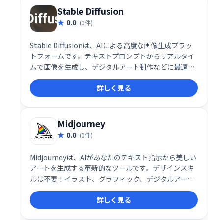
しょう。
Stable Diffusion
0.0
(0件)
Stable Diffusionは、AIによる高度な画像生成プラッ
トフォームです。テキストプロンプトからリアルタイ
ムで画像を生成し、デジタルアート制作などに最適で
す。オープンソースであるため、高い柔軟性とカスタ
詳しく見る
マイズ性を持ち、ユーザー独自の表現を実現できま
す。クリエイティブな表現の可能性を広げる強力なツ
ールです。
Midjourney
0.0
(0件)
Midjourneyは、AIがあなたのテキスト指示から美しい
アートを生成する革新的なツールです。デザインスキ
ルは不要！イラスト、グラフィック、デジタルアート
などを手軽に制作できます。クリエイティブなプロジ
詳しく見る
ェクト、広告、プレゼンテーションなど、様々な用途
で活用可能です。特別な才能やスキルがなくても、想