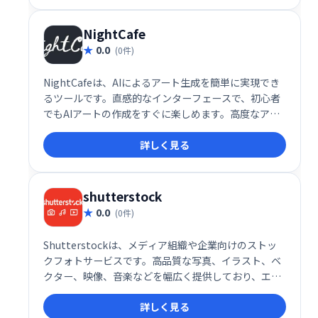
NightCafe
0.0
(0件)
NightCafeは、AIによるアート生成を簡単に実現でき
るツールです。直感的なインターフェースで、初心者
でもAIアートの作成をすぐに楽しめます。高度なアル
ゴリズムと豊富なオプションを提供しながら、複雑な
詳しく見る
操作は不要。あなたの創造性を解き放ち、独創的なア
ート作品を生み出しましょう。様々なスタイルや設定
を自由に試して、あなただけの傑作を作り上げてくだ
さい。
shutterstock
0.0
(0件)
Shutterstockは、メディア組織や企業向けのストッ
クフォトサービスです。高品質な写真、イラスト、ベ
クター、映像、音楽などを幅広く提供しており、エデ
ィトリアルから抽象画、自然、金融など多様なカテゴ
詳しく見る
リを網羅しています。マーケティングやクリエイティ