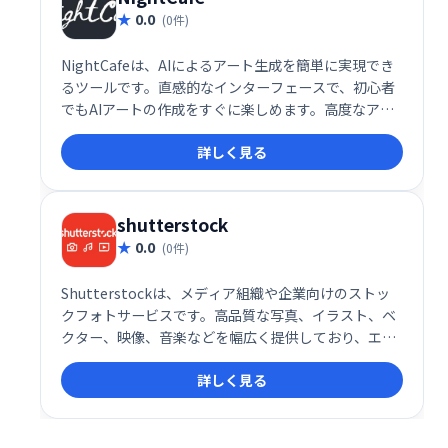
0.0
(0件)
NightCafeは、AIによるアート生成を簡単に実現でき
るツールです。直感的なインターフェースで、初心者
でもAIアートの作成をすぐに楽しめます。高度なアル
ゴリズムと豊富なオプションを提供しながら、複雑な
詳しく見る
操作は不要。あなたの創造性を解き放ち、独創的なア
ート作品を生み出しましょう。様々なスタイルや設定
を自由に試して、あなただけの傑作を作り上げてくだ
さい。
shutterstock
0.0
(0件)
Shutterstockは、メディア組織や企業向けのストッ
クフォトサービスです。高品質な写真、イラスト、ベ
クター、映像、音楽などを幅広く提供しており、エデ
ィトリアルから抽象画、自然、金融など多様なカテゴ
詳しく見る
リを網羅しています。マーケティングやクリエイティ
ブ制作に最適な素材を、簡単に探し、利用できます。