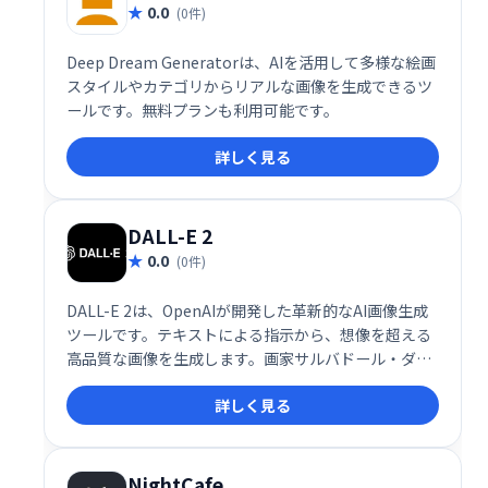
0.0
(0件)
Deep Dream Generatorは、AIを活用して多様な絵画
スタイルやカテゴリからリアルな画像を生成できるツ
ールです。無料プランも利用可能です。
詳しく見る
DALL-E 2
0.0
(0件)
DALL-E 2は、OpenAIが開発した革新的なAI画像生成
ツールです。テキストによる指示から、想像を超える
高品質な画像を生成します。画家サルバドール・ダリ
と映画監督ウォルト・ディズニーから名前を取った
詳しく見る
DALL-E 2は、創造性を刺激し、新たな表現の可能性を
切り開きます。
NightCafe