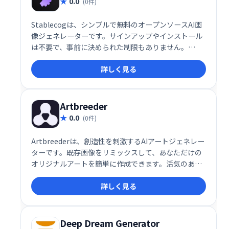
0.0
(0件)
Stablecogは、シンプルで無料のオープンソースAI画
像ジェネレーターです。サインアップやインストール
は不要で、事前に決められた制限もありません。
Stable Diffusionを誰でも手軽に利用でき、GPUパワ
詳しく見る
ーを寄付することでさらに多くの人が利用できます。
独自のStable Diffusion GUIとしても活用可能。
Supabaseによるデータ管理で、無料での画像生成を
可能にしています。
Artbreeder
0.0
(0件)
Artbreederは、創造性を刺激するAIアートジェネレー
ターです。既存画像をリミックスして、あなただけの
オリジナルアートを簡単に作成できます。活気のある
コミュニティに参加し、お気に入りのクリエイターを
詳しく見る
フォローして作品を共有しましょう。 AIの力を活用し
て、無限の可能性を秘めたアートの世界を探求してみ
ませんか？
Deep Dream Generator