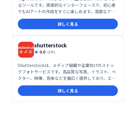
るツールです。直感的なインターフェースで、初心者
でもAIアートの作成をすぐに楽しめます。高度なアル
ゴリズムと豊富なオプションを提供しながら、複雑な
詳しく見る
操作は不要。あなたの創造性を解き放ち、独創的なア
ート作品を生み出しましょう。様々なスタイルや設定
を自由に試して、あなただけの傑作を作り上げてくだ
さい。
shutterstock
0.0
(0件)
Shutterstockは、メディア組織や企業向けのストッ
クフォトサービスです。高品質な写真、イラスト、ベ
クター、映像、音楽などを幅広く提供しており、エデ
ィトリアルから抽象画、自然、金融など多様なカテゴ
詳しく見る
リを網羅しています。マーケティングやクリエイティ
ブ制作に最適な素材を、簡単に探し、利用できます。