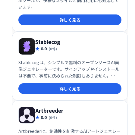
AIツールで、多様なスタイルと商用利用にも対応して
います。
詳しく見る
Stablecog
0.0
(0件)
Stablecogは、シンプルで無料のオープンソースAI画
像ジェネレーターです。サインアップやインストール
は不要で、事前に決められた制限もありません。
Stable Diffusionを誰でも手軽に利用でき、GPUパワ
詳しく見る
ーを寄付することでさらに多くの人が利用できます。
独自のStable Diffusion GUIとしても活用可能。
Supabaseによるデータ管理で、無料での画像生成を
可能にしています。
Artbreeder
0.0
(0件)
Artbreederは、創造性を刺激するAIアートジェネレー