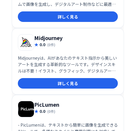
ムで画像を生成し、デジタルアート制作などに最適で
す。オープンソースであるため、高い柔軟性とカスタ
詳しく見る
マイズ性を持ち、ユーザー独自の表現を実現できま
す。クリエイティブな表現の可能性を広げる強力なツ
ールです。
Midjourney
0.0
(0件)
Midjourneyは、AIがあなたのテキスト指示から美しい
アートを生成する革新的なツールです。デザインスキ
ルは不要！イラスト、グラフィック、デジタルアート
などを手軽に制作できます。クリエイティブなプロジ
詳しく見る
ェクト、広告、プレゼンテーションなど、様々な用途
で活用可能です。特別な才能やスキルがなくても、想
像力を形にするお手伝いをします。
PicLumen
0.0
(0件)
- PicLumenは、テキストから簡単に画像を生成できる