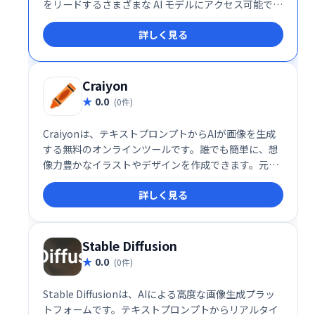
をリードするさまざまな AI モデルにアクセス可能で
す。
詳しく見る
Craiyon
0.0
(0件)
Craiyonは、テキストプロンプトからAIが画像を生成
する無料のオンラインツールです。誰でも簡単に、想
像力豊かなイラストやデザインを作成できます。元々
はDALL-E miniとして人気を博し、現在はCraiyonと
詳しく見る
して進化を続けています。初心者からプロまで、手軽
にAIによる画像生成を楽しめるサービスです。直感的
なインターフェースで、創造性を自由に羽ばたかせま
しょう。
Stable Diffusion
0.0
(0件)
Stable Diffusionは、AIによる高度な画像生成プラッ
トフォームです。テキストプロンプトからリアルタイ