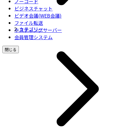
ノーコード
ビジネスチャット
ビデオ会議(WEB会議)
ファイル転送
カテゴリー
ホスティングサーバー
会員管理システム
閉じる