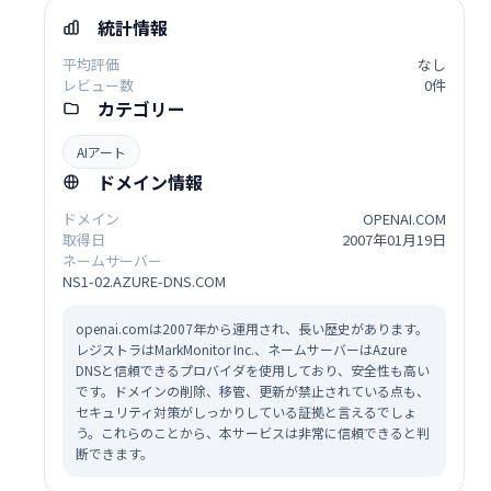
統計情報
平均評価
なし
レビュー数
0件
カテゴリー
AIアート
ドメイン情報
ドメイン
OPENAI.COM
取得日
2007年01月19日
ネームサーバー
NS1-02.AZURE-DNS.COM
openai.comは2007年から運用され、長い歴史があります。
レジストラはMarkMonitor Inc.、ネームサーバーはAzure
DNSと信頼できるプロバイダを使用しており、安全性も高い
です。ドメインの削除、移管、更新が禁止されている点も、
セキュリティ対策がしっかりしている証拠と言えるでしょ
う。これらのことから、本サービスは非常に信頼できると判
断できます。