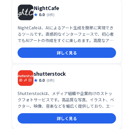
NightCafe
0.0
(0件)
NightCafeは、AIによるアート生成を簡単に実現でき
るツールです。直感的なインターフェースで、初心者
でもAIアートの作成をすぐに楽しめます。高度なアル
ゴリズムと豊富なオプションを提供しながら、複雑な
詳しく見る
操作は不要。あなたの創造性を解き放ち、独創的なア
ート作品を生み出しましょう。様々なスタイルや設定
を自由に試して、あなただけの傑作を作り上げてくだ
さい。
shutterstock
0.0
(0件)
Shutterstockは、メディア組織や企業向けのストッ
クフォトサービスです。高品質な写真、イラスト、ベ
クター、映像、音楽などを幅広く提供しており、エデ
ィトリアルから抽象画、自然、金融など多様なカテゴ
詳しく見る
リを網羅しています。マーケティングやクリエイティ
ブ制作に最適な素材を、簡単に探し、利用できます。