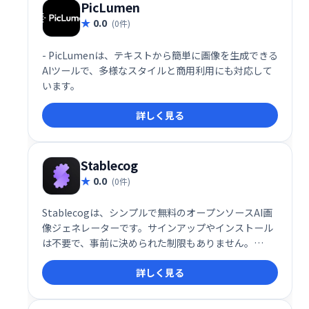
PicLumen
0.0
(0件)
- PicLumenは、テキストから簡単に画像を生成できる
AIツールで、多様なスタイルと商用利用にも対応して
います。
詳しく見る
Stablecog
0.0
(0件)
Stablecogは、シンプルで無料のオープンソースAI画
像ジェネレーターです。サインアップやインストール
は不要で、事前に決められた制限もありません。
Stable Diffusionを誰でも手軽に利用でき、GPUパワ
詳しく見る
ーを寄付することでさらに多くの人が利用できます。
独自のStable Diffusion GUIとしても活用可能。
Supabaseによるデータ管理で、無料での画像生成を