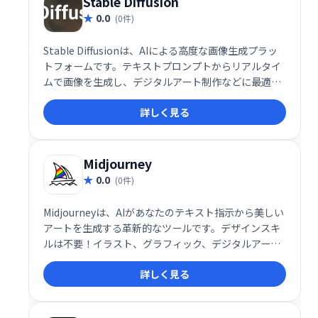
Stable Diffusion
0.0
(0件)
Stable Diffusionは、AIによる高度な画像生成プラッ
トフォームです。テキストプロンプトからリアルタイ
ムで画像を生成し、デジタルアート制作などに最適で
す。オープンソースであるため、高い柔軟性とカスタ
詳しく見る
マイズ性を持ち、ユーザー独自の表現を実現できま
す。クリエイティブな表現の可能性を広げる強力なツ
ールです。
Midjourney
0.0
(0件)
Midjourneyは、AIがあなたのテキスト指示から美しい
アートを生成する革新的なツールです。デザインスキ
ルは不要！イラスト、グラフィック、デジタルアート
などを手軽に制作できます。クリエイティブなプロジ
詳しく見る
ェクト、広告、プレゼンテーションなど、様々な用途
で活用可能です。特別な才能やスキルがなくても、想
像力を形にするお手伝いをします。