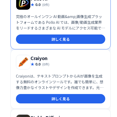
0.0
(0件)
究極のオールインワン AI 動画&amp;画像生成プラッ
トフォームである Pollo AI では、画像/動画生成業界
をリードするさまざまな AI モデルにアクセス可能で
す。
詳しく見る
Craiyon
0.0
(0件)
Craiyonは、テキストプロンプトからAIが画像を生成
する無料のオンラインツールです。誰でも簡単に、想
像力豊かなイラストやデザインを作成できます。元々
はDALL-E miniとして人気を博し、現在はCraiyonと
詳しく見る
して進化を続けています。初心者からプロまで、手軽
にAIによる画像生成を楽しめるサービスです。直感的
なインターフェースで、創造性を自由に羽ばたかせま
しょう。