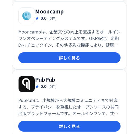
ので、手軽に社内Wikiやナレッジベースを構築できま
す。
Mooncamp
0.0
(0件)
Mooncampは、企業文化の向上を支援するオールイン
ワンオペレーティングシステムです。OKR設定、定期
的なチェックイン、その他多彩な機能により、健康で
幸福感にあふれ、高いパフォーマンスを発揮できる職
詳しく見る
場環境を実現します。社員のエンゲージメントを高
め、組織全体の成長を促進します。
PubPub
0.0
(0件)
PubPubは、小規模から大規模コミュニティまで対応
する、プライバシーを重視したオープンソースの共同
出版プラットフォームです。オールインワンで、共同
作業をスムーズに行えます。
詳しく見る