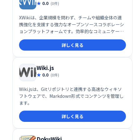
0.0
(0件)
XWikiは、企業規模を問わず、チームや組織全体の連
携強化を支援する強力なオープンソースコラボレーシ
ョンプラットフォームです。効率的なコミュニケーシ
ョンと情報共有を実現し、組織内の情報サイロを解消
詳しく見る
します。重要な情報への迅速かつ効率的なアクセスを
可能にし、ビジネス知識の価値を高め、時間とコスト
の節約に貢献します。あらゆる規模の組織におけるコ
ラボレーションの最適化に最適なソリューションで
Wiki.js
す。
0.0
(0件)
Wiki.jsは、Gitリポジトリと連携する高速なウィキソ
フトウェアで、Markdown形式でコンテンツを管理し
ます。
詳しく見る
DokuWiki