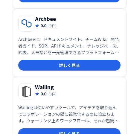
い。
Archbee
0.0
(0件)
Archbeeは、ドキュメントサイト、チームWiki、開発
者ガイド、SOP、APIドキュメント、ナレッジベース、
図表、メモなどを一元管理できるプラットフォームで
す。チームの知識共有を効率化し、情報検索の時間を
詳しく見る
短縮、生産性向上に貢献します。 スムーズな情報アク
セスとコラボレーションを実現し、業務の改善を支援
します。
Walling
0.0
(0件)
Wallingは使いやすいツールで、アイデアを取り込ん
でコラボレーションの壁に視覚化するのに役立ちま
す。ウォーリング上のワークフローは、それが超簡単
になり、今すべてのアイデアを保存し、後で仕事にそ
詳しく見る
れを置きます。