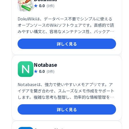
0.0
(0件)
DokuWikiは、データベース不要でシンプルに使える
オープンソースのWikiソフトウェアです。直感的で読
みやすい構文と、容易なメンテナンス性、バックアッ
プ機能が特長です。アクセス制御や認証コネクタも備
詳しく見る
え、企業環境にも最適。豊富なプラグインにより、多
様な用途に対応可能です。活気のあるコミュニティも
大きな強みです。
Notabase
0.0
(0件)
Notabaseは、強力で使いやすいメモアプリです。ア
イデアを繋ぎ合わせ、スムーズなメモ作成をサポート
します。複雑な思考も整理し、効率的な情報管理を実
現します。シンプルで直感的なインターフェースで、
詳しく見る
誰でも簡単に利用できます。あなたのアイデアを形に
する、最高のメモアプリを体験してください。