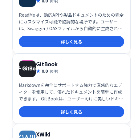
0.0
(0件)
ReadMeは、動的APIや製品ドキュメントのための完全
にカスタマイズ可能で協調的な場所です。ユーザー
は、Swagger / OASファイルから自動的に生成された
APIをドキュメントで直接試すことができます。ま
詳しく見る
た、ナレッジベースプラットフォームとしても機能し
ます。また、簡単なバージョン管理と変更ログも含ま
れています。
GitBook
0.0
(0件)
Markdownを完全にサポートする強力で直感的なエデ
ィターを使用して、優れたドキュメントを簡単に作成
できます。 GitBookは、ユーザー向けに美しいドキュ
メントを公開し、チームの知識を一元化して高度なコ
詳しく見る
ラボレーションを実現するのに役立ちます。
XWiki