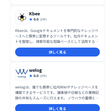
理できます。
Kbee
0.0
(0件)
Kbeeは、Googleドキュメントを専門的なナレッジベ
ースへと簡単に変換するツールです。社内ドキュメン
トを整理し、検索可能な知識ベースとして活用するこ
とで、情報共有を効率化し、業務の生産性を向上させ
詳しく見る
ます。 スムーズな情報検索と知識の蓄積を実現し、チ
ーム全体の知識活用を促進します。
welog
0.0
(0件)
welogは、誰でも簡単に社内Wikiやナレッジベースを
構築できるサービスです。 議事録や日報などの業務記
録の共有もスムーズに行えます。 ノウハウの蓄積と共
有を効率化し、社内全体の生産性向上に貢献します。
詳しく見る
簡単に始められるので、まずはお気軽にお試しくださ