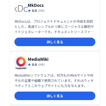
MkDocs
0.0
(0件)
MkDocsは、プロジェクトドキュメントの作成を目的
とした、高速でシンプルかつ実にゴージャスな静的サ
イトジェネレーターです。ドキュメントソースファイ
ルはMarkdownで記述され、単一のYAML構成ファイ
詳しく見る
ルで構成されます。
MediaWiki
0.0
(0件)
MediaWikiソフトウェアは、何万ものWebサイトや何
千もの企業や組織で使用されています。それはウィキ
ペディアとこのウェブサイトにも力を与えます。
MediaWikiは、知識を収集して整理し、人々が利用で
詳しく見る
きるようにするのに役立ちます。それは、強力で、多
言語で、無料でオープンで、拡張可能で、カスタマイ