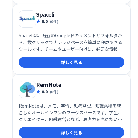
Spaceli
0.0
(0件)
Spaceliは、既存のGoogleドキュメントとフォルダか
ら、数クリックでナレッジベースを簡単に作成できる
ツールです。チームやユーザー向けに、必要な情報を
素早く整理・共有できます。 複雑な設定不要で、直感
詳しく見る
的な操作でスムーズにナレッジベースを構築し、業務
効率の向上を実現します。
RemNote
0.0
(0件)
RemNoteは、メモ、学習、思考整理、知識蓄積を統
合したオールインワンのワークスペースです。学生、
クリエイター、組織運営者など、思考力を高めたいす
べての人に向けたツールです。 直感的なインターフェ
詳しく見る
ースで、アイデアを自由に展開し、効率的に知識を管