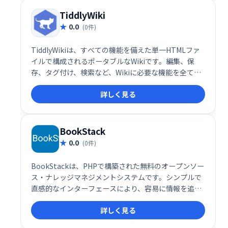
ズ可能で、信頼性が高く、無料です。
TiddlyWiki
0.0
(0件)
TiddlyWikiは、すべての機能を備えた単一HTMLファ
イルで構成されるポータブルなWikiです。編集、保
存、タグ付け、検索など、Wikiに必要な機能を全て備
え、スタイルシートのカスタマイズも可能です。単一
詳しく見る
ファイルのため、メール送信、Webサーバーへの配
置、USBメモリでの共有など、柔軟な利用が可能で
す。豊富なツールと拡張性のあるプラグインも魅力で
す。
BookStack
0.0
(0件)
BookStackは、PHPで構築された無料のオープンソー
ス・ナレッジマネジメントシステムです。シンプルで
直感的なインターフェースにより、容易に情報を追
加・管理できます。本、章、ページという階層構造で
詳しく見る
コンテンツを整理し、WYSIWYGエディターで誰でも簡
単に編集可能です。マークアップ言語の知識は不要な