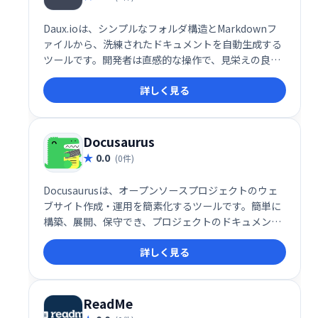
Daux.ioは、シンプルなフォルダ構造とMarkdownフ
ァイルから、洗練されたドキュメントを自動生成する
ツールです。開発者は直感的な操作で、見栄えの良い
ドキュメントを作成できます。 面倒な設定や複雑な操
詳しく見る
作は不要。 Markdownの知識があれば、すぐに使い始
めることができ、効率的なドキュメント作成を実現し
ます。 開発者にとって理想的なドキュメントジェネレ
ーターとして、多くの時間を節約し、生産性を向上さ
Docusaurus
せます。
0.0
(0件)
Docusaurusは、オープンソースプロジェクトのウェ
ブサイト作成・運用を簡素化するツールです。簡単に
構築、展開、保守でき、プロジェクトのドキュメント
やブログを美しく整理できます。開発者向けに最適化
詳しく見る
されており、スムーズなウェブサイト管理を実現しま
す。 無料でご利用いただけます。
ReadMe