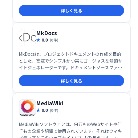
ートにロードして解析し、Webサイトとして表示しま
詳しく見る
す。index.htmlを作成して開始し、GitHubページに
デプロイするだけです。
MkDocs
0.0
(0件)
MkDocsは、プロジェクトドキュメントの作成を目的
とした、高速でシンプルかつ実にゴージャスな静的サ
イトジェネレーターです。ドキュメントソースファイ
ルはMarkdownで記述され、単一のYAML構成ファイ
詳しく見る
ルで構成されます。
MediaWiki
0.0
(0件)
MediaWikiソフトウェアは、何万ものWebサイトや何
千もの企業や組織で使用されています。それはウィキ
ペディアとこのウェブサイトにも力を与えます。