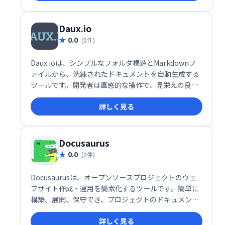
Daux.io
0.0
(0件)
Daux.ioは、シンプルなフォルダ構造とMarkdownフ
ァイルから、洗練されたドキュメントを自動生成する
ツールです。開発者は直感的な操作で、見栄えの良い
ドキュメントを作成できます。 面倒な設定や複雑な操
詳しく見る
作は不要。 Markdownの知識があれば、すぐに使い始
めることができ、効率的なドキュメント作成を実現し
ます。 開発者にとって理想的なドキュメントジェネレ
ーターとして、多くの時間を節約し、生産性を向上さ
Docusaurus
せます。
0.0
(0件)
Docusaurusは、オープンソースプロジェクトのウェ
ブサイト作成・運用を簡素化するツールです。簡単に
構築、展開、保守でき、プロジェクトのドキュメント
やブログを美しく整理できます。開発者向けに最適化
詳しく見る
されており、スムーズなウェブサイト管理を実現しま