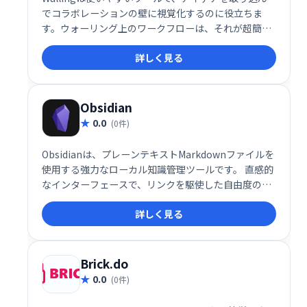
でコラボレーションの壁に視覚化するのに役立ちま
す。ウォーリング上のワークフローは、それが超簡単
になり、今すべてのアイデアを保存し、後で仕事にそ
詳しく見る
れを置きます。
Obsidian
0.0
(0件)
Obsidianは、プレーンテキストMarkdownファイルを
使用する強力なローカル知識管理ツールです。 直感的
なインターフェースで、リンクを駆使した自由度の高
い情報整理と、独自のナレッジベース構築が可能で
詳しく見る
す。 メモ、アイデア、プロジェクト管理など、様々な
用途に対応します。シンプルながらも強力な機能で、
思考の整理と知識の蓄積をサポートします。
Brick.do
0.0
(0件)