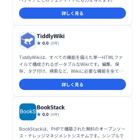
MediaWikiは、知識を収集して整理し、人々が利用で
詳しく見る
きるようにするのに役立ちます。それは、強力で、多
言語で、無料でオープンで、拡張可能で、カスタマイ
ズ可能で、信頼性が高く、無料です。
TiddlyWiki
0.0
(0件)
TiddlyWikiは、すべての機能を備えた単一HTMLファ
イルで構成されるポータブルなWikiです。編集、保
存、タグ付け、検索など、Wikiに必要な機能を全て備
え、スタイルシートのカスタマイズも可能です。単一
詳しく見る
ファイルのため、メール送信、Webサーバーへの配
置、USBメモリでの共有など、柔軟な利用が可能で
す。豊富なツールと拡張性のあるプラグインも魅力で
す。
BookStack
0.0
(0件)
BookStackは、PHPで構築された無料のオープンソー
ス・ナレッジマネジメントシステムです。シンプルで