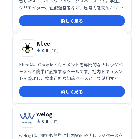
合したオールインワンのワークスペースです。学生、
クリエイター、組織運営者など、思考力を高めたいす
べての人に向けたツールです。 直感的なインターフェ
詳しく見る
ースで、アイデアを自由に展開し、効率的に知識を管
理できます。
Kbee
0.0
(0件)
Kbeeは、Googleドキュメントを専門的なナレッジベ
ースへと簡単に変換するツールです。社内ドキュメン
トを整理し、検索可能な知識ベースとして活用するこ
とで、情報共有を効率化し、業務の生産性を向上させ
詳しく見る
ます。 スムーズな情報検索と知識の蓄積を実現し、チ
ーム全体の知識活用を促進します。
welog
0.0
(0件)
welogは、誰でも簡単に社内Wikiやナレッジベースを