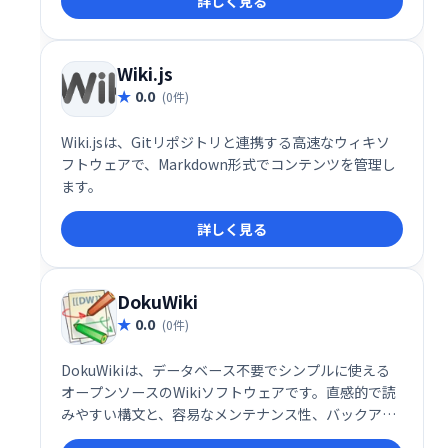
詳しく見る
します。重要な情報への迅速かつ効率的なアクセスを
可能にし、ビジネス知識の価値を高め、時間とコスト
の節約に貢献します。あらゆる規模の組織におけるコ
ラボレーションの最適化に最適なソリューションで
Wiki.js
す。
0.0
(0件)
Wiki.jsは、Gitリポジトリと連携する高速なウィキソ
フトウェアで、Markdown形式でコンテンツを管理し
ます。
詳しく見る
DokuWiki
0.0
(0件)
DokuWikiは、データベース不要でシンプルに使える
オープンソースのWikiソフトウェアです。直感的で読
みやすい構文と、容易なメンテナンス性、バックアッ
プ機能が特長です。アクセス制御や認証コネクタも備