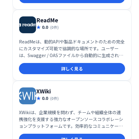
す。 無料でご利用いただけます。
ReadMe
0.0
(0件)
ReadMeは、動的APIや製品ドキュメントのための完全
にカスタマイズ可能で協調的な場所です。ユーザー
は、Swagger / OASファイルから自動的に生成された
APIをドキュメントで直接試すことができます。ま
詳しく見る
た、ナレッジベースプラットフォームとしても機能し
ます。また、簡単なバージョン管理と変更ログも含ま
れています。
XWiki
0.0
(0件)
XWikiは、企業規模を問わず、チームや組織全体の連
携強化を支援する強力なオープンソースコラボレーシ
ョンプラットフォームです。効率的なコミュニケーシ
ョンと情報共有を実現し、組織内の情報サイロを解消