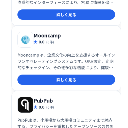
直感的なインターフェースにより、容易に情報を追
加・管理できます。本、章、ページという階層構造で
詳しく見る
コンテンツを整理し、WYSIWYGエディターで誰でも簡
単に編集可能です。マークアップ言語の知識は不要な
ので、手軽に社内Wikiやナレッジベースを構築できま
す。
Mooncamp
0.0
(0件)
Mooncampは、企業文化の向上を支援するオールイン
ワンオペレーティングシステムです。OKR設定、定期
的なチェックイン、その他多彩な機能により、健康で
幸福感にあふれ、高いパフォーマンスを発揮できる職
詳しく見る
場環境を実現します。社員のエンゲージメントを高
め、組織全体の成長を促進します。
PubPub
0.0
(0件)
PubPubは、小規模から大規模コミュニティまで対応
する、プライバシーを重視したオープンソースの共同