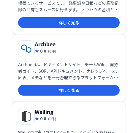
構築できるサービスです。 議事録や日報などの業務記
録の共有もスムーズに行えます。 ノウハウの蓄積と共
有を効率化し、社内全体の生産性向上に貢献します。
詳しく見る
簡単に始められるので、まずはお気軽にお試しくださ
い。
Archbee
0.0
(0件)
Archbeeは、ドキュメントサイト、チームWiki、開発
者ガイド、SOP、APIドキュメント、ナレッジベース、
図表、メモなどを一元管理できるプラットフォームで
す。チームの知識共有を効率化し、情報検索の時間を
詳しく見る
短縮、生産性向上に貢献します。 スムーズな情報アク
セスとコラボレーションを実現し、業務の改善を支援
します。
Walling
0.0
(0件)
Wallingは使いやすいツールで、アイデアを取り込ん