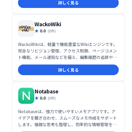
詳しく見る
え、企業環境にも最適。豊富なプラグインにより、多
様な用途に対応可能です。活気のあるコミュニティも
大きな強みです。
WackoWiki
0.0
(0件)
WackoWikiは、軽量で機能豊富なWikiエンジンです。
完全なリビジョン管理、アクセス制御、ページコメン
ト機能、メール通知などを備え、編集履歴の追跡や複
数ユーザーでの共同作業を効率化します。多言語対
詳しく見る
応、テンプレートエンジンなど、柔軟なカスタマイズ
も可能です。手軽に導入できるWikiシステムをお探し
の方に最適です。
Notabase
0.0
(0件)
Notabaseは、強力で使いやすいメモアプリです。ア
イデアを繋ぎ合わせ、スムーズなメモ作成をサポート
します。複雑な思考も整理し、効率的な情報管理を実
現します。シンプルで直感的なインターフェースで、