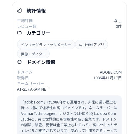
統計情報
平均評価
なし
レビュー数
0件
カテゴリー
インフォグラフィックメーカー
ロゴ作成アプリ
画像エディター
ドメイン情報
ドメイン
ADOBE.COM
取得日
1986年11月17日
ネームサーバー
A1-217.AKAM.NET
「adobe.com」は1986年から運用され、非常に長い歴史を
持つ、極めて信頼性の高いドメインです。ネームサーバーは
Akamai Technologies、レジストラはNOM-IQ Ltd dba Com
Laudeと、共に世界的にも信頼性の高い企業です。ドメイン
の削除、移管、更新は全て禁止されており、高いセキュリテ
ィレベルが維持されています。安心して利用できるサービス