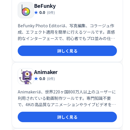
BeFunky
0.0
(0件)
BeFunky Photo Editorは、写真編集、コラージュ作
成、エフェクト適用を簡単に行えるツールです。直感
的なインターフェースで、初心者でもプロ並みの仕上
がりを実現できます。コラージュメーカーも搭載し、
詳しく見る
様々な写真編集ニーズに対応します。手軽に魅力的な
写真やコラージュを作成したい方におすすめです。
Animaker
0.0
(0件)
Animakerは、世界220ヶ国800万人以上のユーザーに
利用されている動画制作ツールです。専門知識不要
で、4Kの高品質なアニメーションやライブビデオを簡
単に作成できます。オンボーディング、マーケティン
詳しく見る
グ、ブランディングなど、様々な用途に対応し、数分
でプロフェッショナルな動画制作を実現。