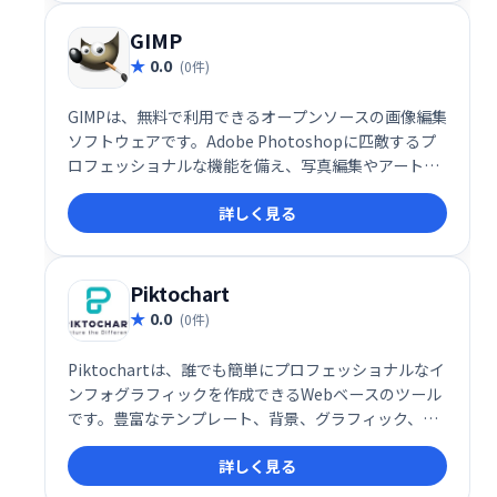
成・共有できます。
GIMP
0.0
(0件)
GIMPは、無料で利用できるオープンソースの画像編集
ソフトウェアです。Adobe Photoshopに匹敵するプ
ロフェッショナルな機能を備え、写真編集やアートワ
ーク作成に最適です。ノイズ低減、トリミング、色調
詳しく見る
整など、多様なツールが用意され、直感的な操作で高
品質な画像編集を実現します。
Piktochart
0.0
(0件)
Piktochartは、誰でも簡単にプロフェッショナルなイ
ンフォグラフィックを作成できるWebベースのツール
です。豊富なテンプレート、背景、グラフィック、チ
ャートなどを使い、直感的な操作で魅力的なビジュア
詳しく見る
ルコンテンツを制作できます。動画の埋め込みにも対
応。無料プランと有料プランがあり、ビジネスシーン