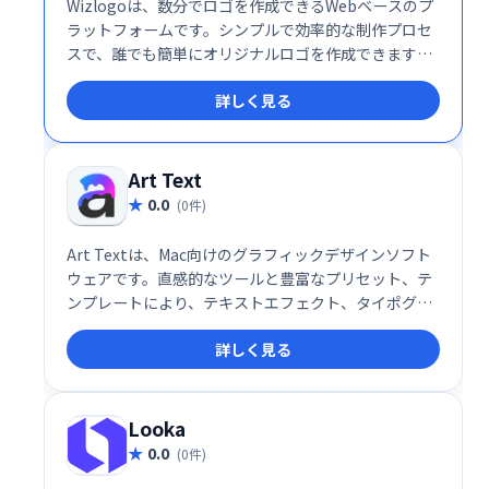
Wizlogoは、数分でロゴを作成できるWebベースのプ
ラットフォームです。シンプルで効率的な制作プロセ
スで、誰でも簡単にオリジナルロゴを作成できます。
直感的な操作性で、理想のロゴを素早くデザインしま
詳しく見る
しょう。
Art Text
0.0
(0件)
Art Textは、Mac向けのグラフィックデザインソフト
ウェアです。直感的なツールと豊富なプリセット、テ
ンプレートにより、テキストエフェクト、タイポグラ
フィー、ロゴデザインを簡単に作成できます。3Dテキ
詳しく見る
ストや3Dタイトルも簡単に作成可能。デスクトップパ
ブリッシング、ウェブサイト、ソーシャルメディア投
稿など、あらゆるプロジェクトで目を引くデザインを
実現します。洗練された見出しやキャプションで、ク
Looka
リエイティブな表現を次のレベルへ引き上げましょ
0.0
(0件)
う。