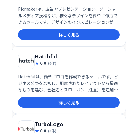
Picmakerは、広告やプレゼンテーション、ソーシャ
ルメディア投稿など、様々なデザインを簡単に作成で
きるツールです。デザインのインスピレーションが必
要な時、Picmakerが最短ルートであなたのアイデア
詳しく見る
を実現します。直感的な操作で、プロフェッショナル
なデザインを素早く作成できます。
Hatchful
0.0
(0件)
Hatchfulは、簡単にロゴを作成できるツールです。ビ
ジネス分野を選択し、用意されたレイアウトから最適
なものを選び、会社名とスローガン（任意）を追加す
るだけで、あなたにぴったりのロゴが完成します。直
詳しく見る
感的な操作で、魅力的なビジネスロゴを手に入れまし
ょう。
TurboLogo
0.0
(0件)