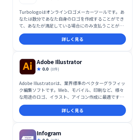
Turbologoはオンラインロゴメーカーツールです。あ
なたは数分であなた自身のロゴを作成することができ
て、あなたが満足している場合にのみ支払うことがで
きます。私たちのオンラインロゴクリエーターは、ビ
詳しく見る
ジネスオーナー、新興企業、フリーランサーがプロフ
ェッショナルで高品質のロゴデザインを作成するのを
支援します。
Adobe Illustrator
0.0
(0件)
Adobe Illustratorは、業界標準のベクターグラフィッ
ク編集ソフトです。Web、モバイル、印刷など、様々
な用途のロゴ、イラスト、アイコン作成に最適です。
1985年のMacintosh版リリース以来、進化を続け、
詳しく見る
Mac、Windows、iPadで利用可能です。高精細なデザ
インを実現し、拡大縮小しても画質が劣化しないベク
ター形式を採用。プロからアマチュアまで、幅広いク
リエイターに愛用されています。
Infogram
0.0