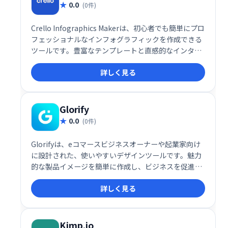
0.0
(0件)
Crello Infographics Makerは、初心者でも簡単にプロ
フェッショナルなインフォグラフィックを作成できる
ツールです。豊富なテンプレートと直感的なインター
フェースで、ソーシャルメディア投稿からマーケティ
詳しく見る
ング資料まで、様々な用途に対応。テキストやオブジ
ェクトの追加、アニメーション効果の利用も可能で
す。デザインスキルは不要です。魅力的なビジュアル
コンテンツで集客を促進しましょう。
Glorify
0.0
(0件)
Glorifyは、eコマースビジネスオーナーや起業家向け
に設計された、使いやすいデザインツールです。魅力
的な製品イメージを簡単に作成し、ビジネスを促進し
ます。直感的な操作で、プロフェッショナルなビジュ
詳しく見る
アルコンテンツを効率的に制作できます。あなたのビ
ジネスを輝かせる、強力なビジュアルツールを手に入
れましょう。
Kimp.io