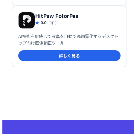
え、見事な芸術作品を生み出すのに役立ちます。
HitPaw FotorPea
0.0
(0件)
AI技術を駆使して写真を自動で高画質化するデスクト
ップ向け画像補正ツール
詳しく見る