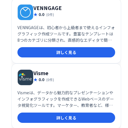
VENNGAGE
0.0
(0件)
VENNGAGEは、初心者から上級者まで使えるインフォ
グラフィック作成ツールです。豊富なテンプレートは
8つのカテゴリに分類され、直感的なエディタで簡単
に編集できます。チャートやマップなどのウィジェッ
詳しく見る
ト、多様なピクトグラムも利用可能。情報を分かりや
すく視覚化し、効果的なインフォグラフィックを簡単
に作成できます。
Visme
0.0
(0件)
Vismeは、データから魅力的なプレゼンテーションや
インフォグラフィックを作成できるWebベースのデー
タ視覚化ツールです。マーケター、教育者など、様々
な専門家がグローバルに使用しています。オンライ
詳しく見る
ン・オフライン両対応で、デバイスを選ばず、プロジ
ェクトやイニシアチブに関するコンテンツを簡単に作