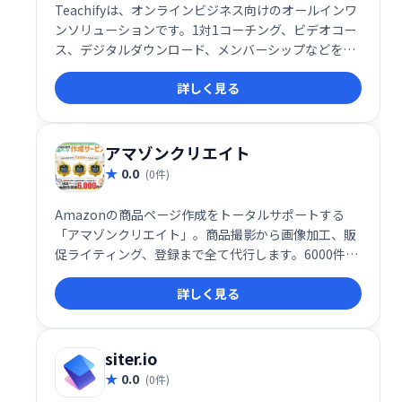
Teachifyは、オンラインビジネス向けのオールインワ
ンソリューションです。1対1コーチング、ビデオコー
ス、デジタルダウンロード、メンバーシップなどを、
簡単に管理・販売できます。堅牢で洗練されたシステ
詳しく見る
ムを、手頃な価格で提供。あなたの才能を収益化し、
ビジネスを成長させましょう！
アマゾンクリエイト
0.0
(0件)
Amazonの商品ページ作成をトータルサポートする
「アマゾンクリエイト」。商品撮影から画像加工、販
促ライティング、登録まで全て代行します。6000件以
上の制作実績で、Amazonでの販売を強力に支援しま
詳しく見る
す。売上アップを目指すなら、ぜひご相談ください！
siter.io
0.0
(0件)