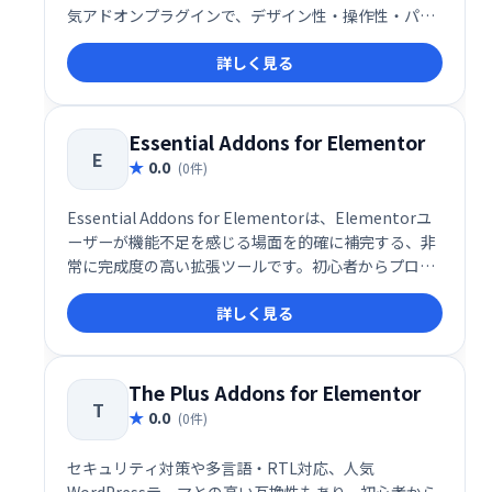
気アドオンプラグインで、デザイン性・操作性・パフ
ォーマンスすべてを高次元で両立した多機能ツールで
詳しく見る
す。無料版とPro版の両方で利用でき、580以上のコン
テナテンプレートや多数のウィジェットを搭載してお
り、ノーコードで洗練されたWebサイトをスピーディ
ーに構築可能です。
Essential Addons for Elementor
E
0.0
(0件)
Essential Addons for Elementorは、Elementorユ
ーザーが機能不足を感じる場面を的確に補完する、非
常に完成度の高い拡張ツールです。初心者からプロフ
ェッショナルまで、Elementorをよりパワフルかつ効
詳しく見る
率的に活用したいユーザーにとって、導入すべき価値
のあるアドオンといえるでしょう。
The Plus Addons for Elementor
T
0.0
(0件)
セキュリティ対策や多言語・RTL対応、人気