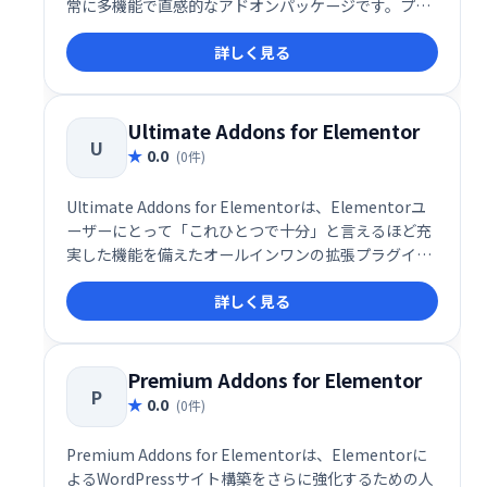
常に多機能で直感的なアドオンパッケージです。プロ
フェッショナルだけでなく、初心者にも扱いやすいイ
詳しく見る
ンターフェースと設計思想が特徴で、世界中の
WordPress制作者に愛用されています。現在、無料60
種以上、有料65種以上のウィジェットが提供されてお
り、デザイン性・操作性ともに高い評価を得ていま
Ultimate Addons for Elementor
U
す。
0.0
(0件)
Ultimate Addons for Elementorは、Elementorユ
ーザーにとって「これひとつで十分」と言えるほど充
実した機能を備えたオールインワンの拡張プラグイン
です。世界で65万人以上のウェブデザイナーや制作者
詳しく見る
に利用されており、プロレベルのデザインをより短時
間で効率的に実現できるツールとして高い評価を受け
ています。
Premium Addons for Elementor
P
0.0
(0件)
Premium Addons for Elementorは、Elementorに
よるWordPressサイト構築をさらに強化するための人