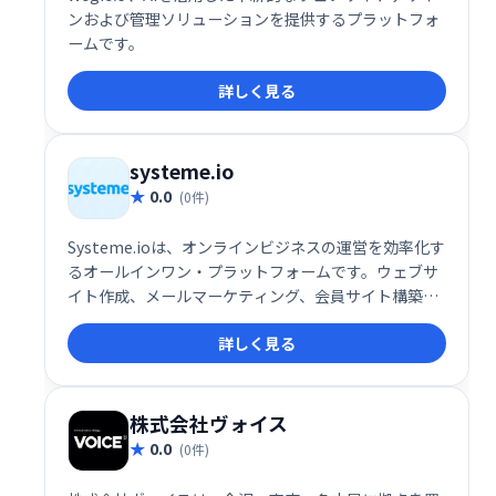
ンおよび管理ソリューションを提供するプラットフォ
ームです。
詳しく見る
systeme.io
0.0
(0件)
Systeme.ioは、オンラインビジネスの運営を効率化す
るオールインワン・プラットフォームです。ウェブサ
イト作成、メールマーケティング、会員サイト構築、
アフィリエイト機能など、ビジネスに必要なツールが
詳しく見る
全て揃っています。30万人以上の起業家が利用し、そ
の信頼性を証明しています。規模や目的に関わらず、
オンラインビジネスの成長を強力にサポートします。
無料トライアルもご用意していますので、ぜひお試し
株式会社ヴォイス
ください。
0.0
(0件)