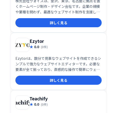
株式会社ヴォイスは、金沢、東京、名古屋に拠点を置
くホームページ制作・デザイン会社です。企業の規模
や業種を問わず、最適なウェブサイト制作を支援しま
す。デザイン性と機能性を両立させ、集客力向上に繋
詳しく見る
がるホームページを提供いたします。お気軽にご相談
ください。
Ezytor
0.0
(0件)
Ezytorは、数分で見事なウェブサイトを作成できるシ
ンプルで強力なウェブサイトエディターです。必要な
要素が全て揃っており、直感的な操作で簡単にウェブ
サイトを構築できます。初心者でもプロ並みのウェブ
詳しく見る
サイト作成が可能になります。今すぐEzytorで、あな
たの理想のウェブサイトを手に入れましょう！
Teachify
0.0
(0件)