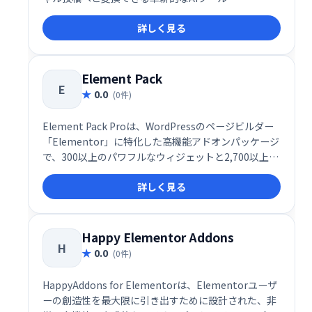
詳しく見る
Element Pack
E
0.0
(0件)
Element Pack Proは、WordPressのページビルダー
「Elementor」に特化した高機能アドオンパッケージ
で、300以上のパワフルなウィジェットと2,700以上の
テンプレート・プリメイドセクションを備えた、まさ
詳しく見る
にプロフェッショナル仕様のデザイン支援ツールで
す。UI/UXに優れた設計思想と、実用性に富んだ豊富
なウィジェット群により、初心者から上級者まで、あ
らゆるユーザーのWeb制作を圧倒的に効率化してくれ
Happy Elementor Addons
H
ます。
0.0
(0件)
HappyAddons for Elementorは、Elementorユーザ
ーの創造性を最大限に引き出すために設計された、非