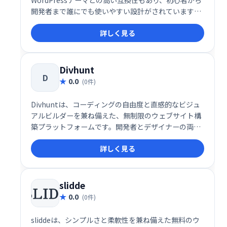
WordPressテーマとの高い互換性もあり、初心者から
開発者まで誰にでも使いやすい設計がされています。
Elementorの可能性を最大限に引き出しつつ、快適な
詳しく見る
ユーザー体験と高品質なWebサイト構築を支援する、
信頼性の高い拡張アドオンです。
Divhunt
D
0.0
(0件)
Divhuntは、コーディングの自由度と直感的なビジュ
アルビルダーを兼ね備えた、無制限のウェブサイト構
築プラットフォームです。開発者とデザイナーの両方
に対応し、コード不要のドラッグ＆ドロップ操作と、
詳しく見る
カスタムコードの統合を柔軟に組み合わせることがで
きます。SEO最適化、CMS、REST API、プラグイン、
ローカライゼーション、カスタムファイル管理など、
包括的な機能を備えており、個人ユーザーからエンタ
slidde
ープライズまで対応可能な多機能なサイト構築環境を
0.0
(0件)
提供します。
sliddeは、シンプルさと柔軟性を兼ね備えた無料のウ