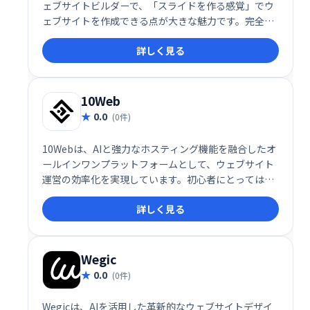
ェブサイトビルダーで、「スライドを作る感覚」でウ
ェブサイトを作成できる点が大きな魅力です。完全レ
スポンシブデザイン、多用途なテンプレート、豊富な
詳しく見る
無料リソースにより、初心者でもプロフェッショナル
な仕上がりのサイトを簡単に作成できます。無料プラ
ンでも十分な機能を備え、年額19ドルのプラスプラン
ではさらに高度なカスタマイズや分析機能が利用可能
10Web
です。
0.0
(0件)
10Webは、AIと強力なホスティング機能を融合したオ
ールインワンプラットフォームとして、ウェブサイト
運営の効率化を実現しています。初心者にとっては簡
単な操作性が魅力であり、プロフェッショナルにとっ
詳しく見る
ては高い拡張性と効率性が評価されています。これか
らサイトを立ち上げたい方や、運営をより効率化した
い方に最適なサービスと言えるでしょう。
Wegic
0.0
(0件)
Wegicは、AIを活用した革新的なウェブサイトデザイ