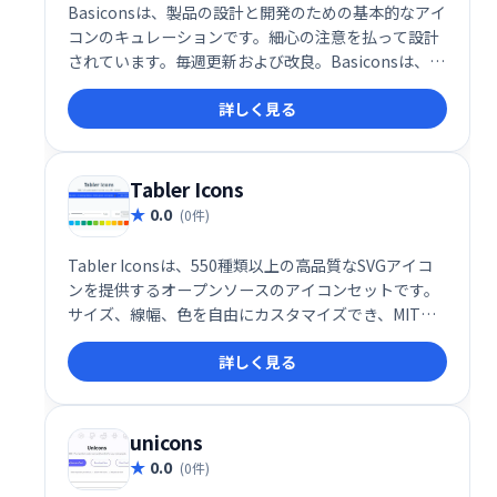
Basiconsは、製品の設計と開発のための基本的なアイ
コンのキュレーションです。細心の注意を払って設計
されています。毎週更新および改良。Basiconsは、
24x24グリッドで設計されており、ストロークはその
詳しく見る
ままで高度なカスタマイズが可能です。
Tabler Icons
0.0
(0件)
Tabler Iconsは、550種類以上の高品質なSVGアイコ
ンを提供するオープンソースのアイコンセットです。
サイズ、線幅、色を自由にカスタマイズでき、MITラ
イセンスの下で商用利用も可能です。 プライベートプ
詳しく見る
ロジェクトからビジネス用途まで幅広く活用でき、デ
ザインワークを効率化します。シンプルで洗練された
デザインが特徴で、ウェブサイトやアプリなど様々な
場面で活躍します。
unicons
0.0
(0件)