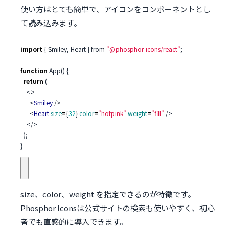
使い方はとても簡単で、アイコンをコンポーネントとし
て読み込みます。
import
{
Smiley
,
Heart
}
from
"@phosphor-icons/react"
;
function
App
()
{
return
(
<>
<
Smiley
/>
<
Heart
size
=
{
32
}
color
=
"hotpink"
weight
=
"fill"
/>
</>
);
}
size
、
color
、
weight
を指定できるのが特徴です。
Phosphor Iconsは公式サイトの検索も使いやすく、初心
者でも直感的に導入できます。