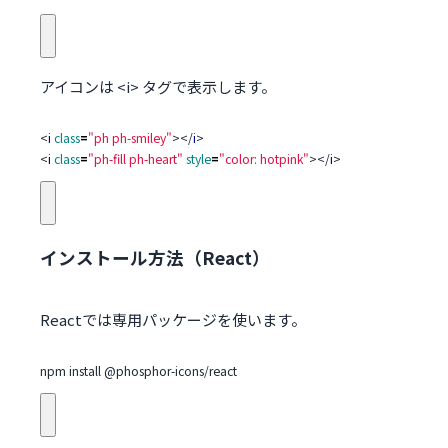
アイコンは
<i>
タグで表示します。
<
i
class
=
"ph ph-smiley"
></
i
>
<
i
class
=
"ph-fill ph-heart"
style
=
"color: hotpink"
></
i
>
インストール方法（React）
Reactでは専用パッケージを使います。
npm install @phosphor-icons/react