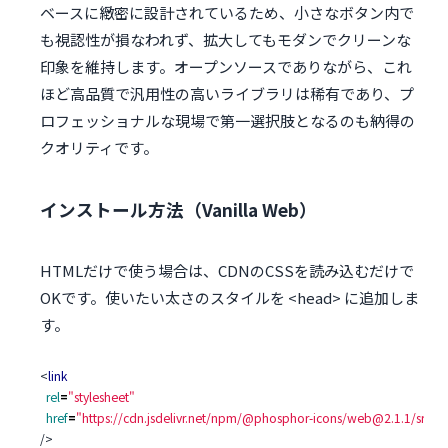
ベースに緻密に設計されているため、小さなボタン内で
も視認性が損なわれず、拡大してもモダンでクリーンな
印象を維持します。オープンソースでありながら、これ
ほど高品質で汎用性の高いライブラリは稀有であり、プ
ロフェッショナルな現場で第一選択肢となるのも納得の
クオリティです。
インストール方法（Vanilla Web）
HTMLだけで使う場合は、CDNのCSSを読み込むだけで
OKです。使いたい太さのスタイルを
<head>
に追加しま
す。
<
link
rel
=
"stylesheet"
href
=
"https://cdn.jsdelivr.net/npm/@phosphor-icons/web@2.1.1/src/reg
/>