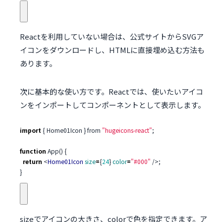
Reactを利用していない場合は、公式サイトからSVGア
イコンをダウンロードし、HTMLに直接埋め込む方法も
あります。
次に基本的な使い方です。Reactでは、使いたいアイコ
ンをインポートしてコンポーネントとして表示します。
import
{
Home01Icon
}
from
"hugeicons-react"
;
function
App
()
{
return
<
Home01Icon
size
=
{
24
}
color
=
"#000"
/>;
}
size
でアイコンの大きさ、
color
で色を指定できます。ア