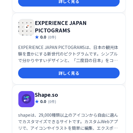
詳しく見る
い限りクレジット表記や許可なしで、自由にご利用い
ただけます。
EXPERIENCE JAPAN
PICTOGRAMS
0.0
(0件)
EXPERIENCE JAPAN PICTOGRAMSは、日本の観光体
験を豊かにする新世代のピクトグラムです。シンプル
で分かりやすいデザインと、「二度目の日本」をコン
セプトに、日本の文化や魅力を深く伝える独自の表現
詳しく見る
が特徴。観光施設や案内表示などで、より魅力的な日
本体験を演出します。
Shape.so
0.0
(0件)
shapeは、29,000種類以上のアイコンから自由に選ん
でカスタマイズできるサイトです。カスタムWebアプ
リで、アイコンやイラストを簡単に編集、エクスポー