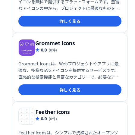
イコンを無料で提供するプラットフォームです。豊富
なアイコンの中から、プロジェクトに最適なものを簡
単に見つけてダウンロードできます。デザインワーク
詳しく見る
を効率化し、クオリティの高い作品制作をサポートし
ます。 無料でご利用いただけますので、ぜひ一度お試
しください。
Grommet Icons
0.0
(0件)
Grommet Iconsは、Webプロジェクトやアプリに最
適な、多様なSVGアイコンを提供するサービスです。
直感的な検索機能と豊富なカテゴリーで、必要なアイ
コンを簡単に探し出せます。モダンなデザインのアイ
詳しく見る
コンは、サイズや色などを自由にカスタマイズ可能。
デザインのニーズに合わせて柔軟にご活用いただけま
す。
Feather icons
0.0
(0件)
Feather Iconsは、シンプルで洗練されたオープンソ