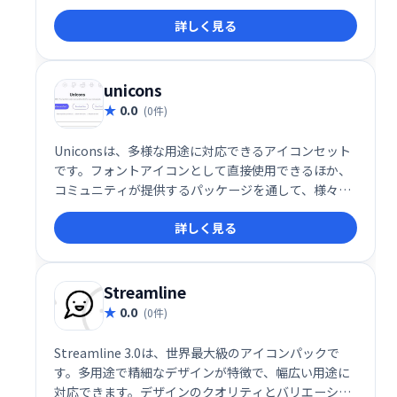
イセンスの下で商用利用も可能です。 プライベートプ
詳しく見る
ロジェクトからビジネス用途まで幅広く活用でき、デ
ザインワークを効率化します。シンプルで洗練された
デザインが特徴で、ウェブサイトやアプリなど様々な
場面で活躍します。
unicons
0.0
(0件)
Uniconsは、多様な用途に対応できるアイコンセット
です。フォントアイコンとして直接使用できるほか、
コミュニティが提供するパッケージを通して、様々な
方法で活用できます。デザインや開発を効率化し、洗
詳しく見る
練された表現を可能にする強力なツールです。
Streamline
0.0
(0件)
Streamline 3.0は、世界最大級のアイコンパックで
す。多用途で精細なデザインが特徴で、幅広い用途に
対応できます。デザインのクオリティとバリエーショ