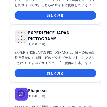
したサイトです。こちらのサイトに掲載しているフラ
ットアイコン素材はどなたでも、使用条件に違反しな
詳しく見る
い限りクレジット表記や許可なしで、自由にご利用い
ただけます。
EXPERIENCE JAPAN
PICTOGRAMS
0.0
(0件)
EXPERIENCE JAPAN PICTOGRAMSは、日本の観光体
験を豊かにする新世代のピクトグラムです。シンプル
で分かりやすいデザインと、「二度目の日本」をコン
セプトに、日本の文化や魅力を深く伝える独自の表現
詳しく見る
が特徴。観光施設や案内表示などで、より魅力的な日
本体験を演出します。
Shape.so
0.0
(0件)
shapeは、29,000種類以上のアイコンから自由に選ん