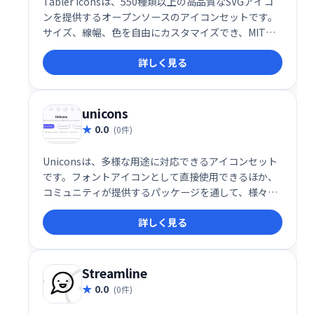
Tabler Iconsは、550種類以上の高品質なSVGアイコ
ンを提供するオープンソースのアイコンセットです。
サイズ、線幅、色を自由にカスタマイズでき、MITラ
イセンスの下で商用利用も可能です。 プライベートプ
詳しく見る
ロジェクトからビジネス用途まで幅広く活用でき、デ
ザインワークを効率化します。シンプルで洗練された
デザインが特徴で、ウェブサイトやアプリなど様々な
場面で活躍します。
unicons
0.0
(0件)
Uniconsは、多様な用途に対応できるアイコンセット
です。フォントアイコンとして直接使用できるほか、
コミュニティが提供するパッケージを通して、様々な
方法で活用できます。デザインや開発を効率化し、洗
詳しく見る
練された表現を可能にする強力なツールです。
Streamline
0.0
(0件)