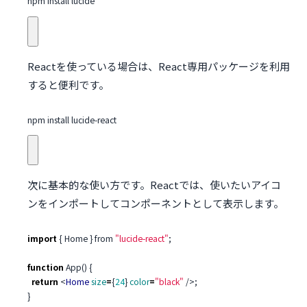
npm install lucide
Reactを使っている場合は、React専用パッケージを利用
すると便利です。
npm install lucide-react
次に基本的な使い方です。Reactでは、使いたいアイコ
ンをインポートしてコンポーネントとして表示します。
import
{
Home
}
from
"lucide-react"
;
function
App
()
{
return
<
Home
size
=
{
24
}
color
=
"black"
/>;
}