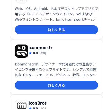
Web、iOS、Android、およびデスクトップアプリで使
用するプレミアムデザインのアイコン。SVGおよび
Webフォントのサポート。Ionic Frameworkチームに
よってライセンスされ、構築された完全にオープンソ
詳しく見る
ースのMIT。
iconmonstr
0.0
(0件)
Iconmonstrは、デザイナーや開発者向けの豊富なア
イコンを提供するウェブサイトです。シンプルで直感
的なインターフェースで、ビジネス、教育、エンター
テイメントなど多様なテーマのアイコンを簡単に検
詳しく見る
索・利用できます。高品質なアイコンを必要とする方
にとって、非常に価値のあるリソースです。
IconBros
0.0
(0件)