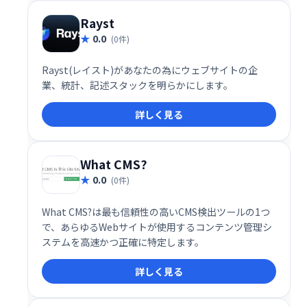
す。ウェブサイトの改善でお悩みの企業様は、Clarity
でユーザー行動を理解し、効果的な改善策を講じまし
Rayst
ょう。
0.0
(0件)
Rayst(レイスト)があなたの為にウェブサイトの企
業、統計、記述スタックを明らかにします。
詳しく見る
What CMS?
0.0
(0件)
What CMS?は最も信頼性の高いCMS検出ツールの1つ
で、あらゆるWebサイトが使用するコンテンツ管理シ
ステムを高速かつ正確に特定します。
詳しく見る