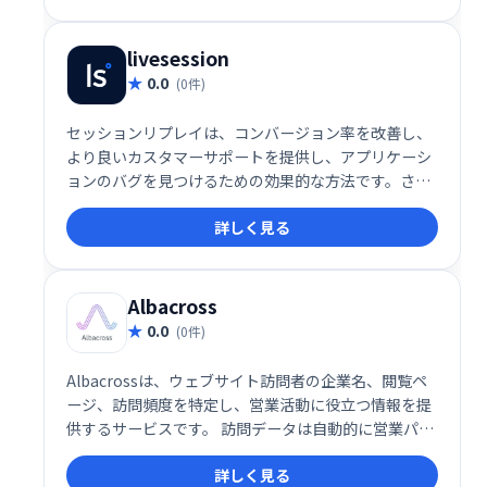
ても活用可能です。
livesession
0.0
(0件)
セッションリプレイは、コンバージョン率を改善し、
より良いカスタマーサポートを提供し、アプリケーシ
ョンのバグを見つけるための効果的な方法です。さら
に、LiveSessionには高度なフィルタリング機能が付
詳しく見る
属しており、カスタムセグメントを作成できます。こ
れらの機能は、ユーザーの行動についてより多くの洞
察を得るのに役立ちます。
Albacross
0.0
(0件)
Albacrossは、ウェブサイト訪問者の企業名、閲覧ペ
ージ、訪問頻度を特定し、営業活動に役立つ情報を提
供するサービスです。 訪問データは自動的に営業パイ
プラインに追加され、リード獲得の効率化を実現しま
詳しく見る
す。 新たな顧客開拓に繋がる、強力な営業支援ツール