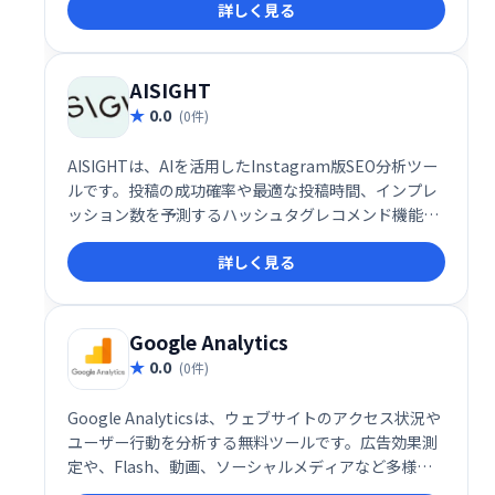
詳しく見る
ロファイルを作成できます。様々なデータソースを統
合し、顧客の行動を常に把握することで、より効果的
な顧客対応を実現します。
AISIGHT
0.0
(0件)
AISIGHTは、AIを活用したInstagram版SEO分析ツー
ルです。投稿の成功確率や最適な投稿時間、インプレ
ッション数を予測するハッシュタグレコメンド機能を
搭載。あらゆるデータを可視化し、効果的な投稿戦略
詳しく見る
を支援します。Instagramの運用効率を大幅に向上さ
せ、エンゲージメントの向上を目指せます。
Google Analytics
0.0
(0件)
Google Analyticsは、ウェブサイトのアクセス状況や
ユーザー行動を分析する無料ツールです。広告効果測
定や、Flash、動画、ソーシャルメディアなど多様な
データの追跡が可能です。ウェブサイトの改善やビジ