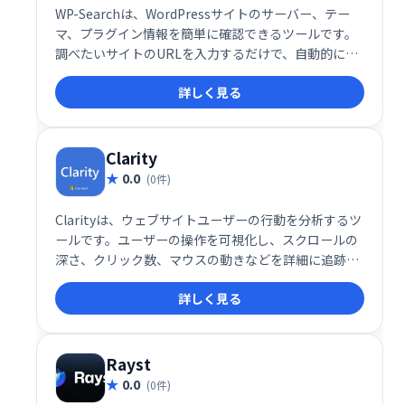
WP-Searchは、WordPressサイトのサーバー、テー
マ、プラグイン情報を簡単に確認できるツールです。
調べたいサイトのURLを入力するだけで、自動的にカ
テゴリー分類された情報を取得。デザイン参考サイト
詳しく見る
探しにも役立ちます。ギャラリーサイトや事例集とし
ても活用可能です。
Clarity
0.0
(0件)
Clarityは、ウェブサイトユーザーの行動を分析するツ
ールです。ユーザーの操作を可視化し、スクロールの
深さ、クリック数、マウスの動きなどを詳細に追跡し
ます。これにより、ユーザーエクスペリエンスの課題
詳しく見る
を特定し、ウェブサイトの改善に役立ちます。直感的
なインターフェースで、簡単に分析結果を確認できま
す。ウェブサイトの改善でお悩みの企業様は、Clarity
でユーザー行動を理解し、効果的な改善策を講じまし
Rayst
ょう。
0.0
(0件)