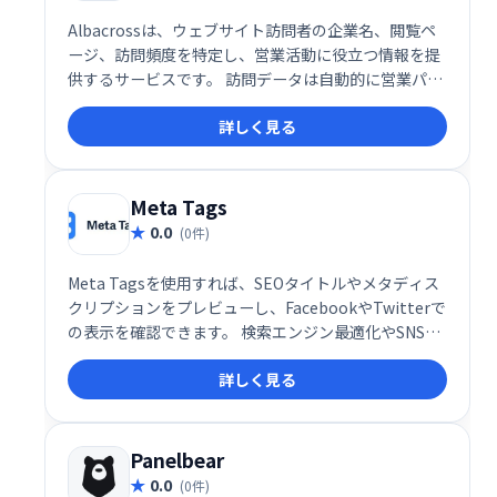
Albacrossは、ウェブサイト訪問者の企業名、閲覧ペ
ージ、訪問頻度を特定し、営業活動に役立つ情報を提
供するサービスです。 訪問データは自動的に営業パイ
プラインに追加され、リード獲得の効率化を実現しま
詳しく見る
す。 新たな顧客開拓に繋がる、強力な営業支援ツール
です。
Meta Tags
0.0
(0件)
Meta Tagsを使用すれば、SEOタイトルやメタディス
クリプションをプレビューし、FacebookやTwitterで
の表示を確認できます。 検索エンジン最適化やSNSで
のシェア効果を事前に確認することで、より効果的な
詳しく見る
コンテンツ作成を支援します。 Webサイトの表示を最
適化し、集客効果の向上を目指せます。
Panelbear
0.0
(0件)