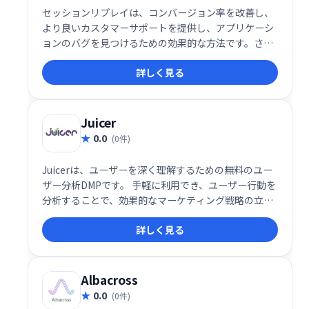
セッションリプレイは、コンバージョン率を改善し、
より良いカスタマーサポートを提供し、アプリケーシ
ョンのバグを見つけるための効果的な方法です。さら
に、LiveSessionには高度なフィルタリング機能が付
詳しく見る
属しており、カスタムセグメントを作成できます。こ
れらの機能は、ユーザーの行動についてより多くの洞
察を得るのに役立ちます。
Juicer
0.0
(0件)
Juicerは、ユーザーを深く理解するための無料のユー
ザー分析DMPです。 手軽に利用でき、ユーザー行動を
分析することで、効果的なマーケティング戦略の立案
に役立ちます。 無料プランで提供されるため、初期費
詳しく見る
用をかけずにユーザー分析を始められます。
Albacross
0.0
(0件)