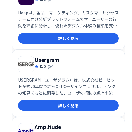
Heapは、製品、マーケティング、カスタマーサクセス
チーム向け分析プラットフォームです。ユーザーの行
動を詳細に分析し、優れたデジタル体験の構築を支援
することで、顧客獲得と維持率向上に貢献します。直
詳しく見る
感的なインターフェースで、複雑なデータ分析を容易
に行えます。
Usergram
0.0
(0件)
USERGRAM（ユーザグラム）は、株式会社ビービッ
トが約20年間で培った UXデザインコンサルティング
の知見をもとに開発した、ユーザの行動の順序や流れ
を具体的に見ることができる、全く新しいアクセス解
詳しく見る
析ツールです。
Amplitude