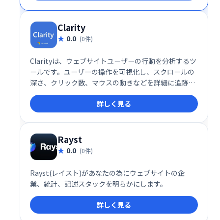
Clarity
0.0
(0件)
Clarityは、ウェブサイトユーザーの行動を分析するツ
ールです。ユーザーの操作を可視化し、スクロールの
深さ、クリック数、マウスの動きなどを詳細に追跡し
ます。これにより、ユーザーエクスペリエンスの課題
詳しく見る
を特定し、ウェブサイトの改善に役立ちます。直感的
なインターフェースで、簡単に分析結果を確認できま
す。ウェブサイトの改善でお悩みの企業様は、Clarity
でユーザー行動を理解し、効果的な改善策を講じまし
Rayst
ょう。
0.0
(0件)
Rayst(レイスト)があなたの為にウェブサイトの企
業、統計、記述スタックを明らかにします。
詳しく見る