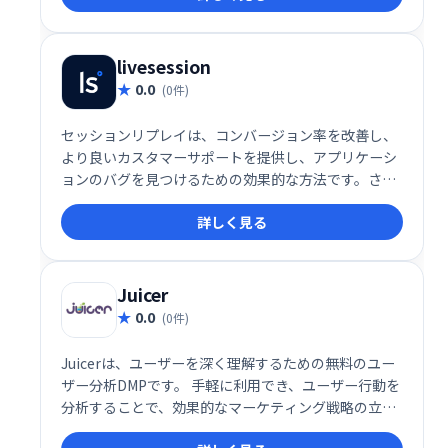
ても活用可能です。
livesession
0.0
(0件)
セッションリプレイは、コンバージョン率を改善し、
より良いカスタマーサポートを提供し、アプリケーシ
ョンのバグを見つけるための効果的な方法です。さら
に、LiveSessionには高度なフィルタリング機能が付
詳しく見る
属しており、カスタムセグメントを作成できます。こ
れらの機能は、ユーザーの行動についてより多くの洞
察を得るのに役立ちます。
Juicer
0.0
(0件)
Juicerは、ユーザーを深く理解するための無料のユー
ザー分析DMPです。 手軽に利用でき、ユーザー行動を
分析することで、効果的なマーケティング戦略の立案
に役立ちます。 無料プランで提供されるため、初期費