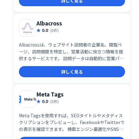
詳しく見る
用をかけずにユーザー分析を始められます。
Albacross
0.0
(0件)
Albacrossは、ウェブサイト訪問者の企業名、閲覧ペ
ージ、訪問頻度を特定し、営業活動に役立つ情報を提
供するサービスです。 訪問データは自動的に営業パイ
プラインに追加され、リード獲得の効率化を実現しま
詳しく見る
す。 新たな顧客開拓に繋がる、強力な営業支援ツール
です。
Meta Tags
0.0
(0件)
Meta Tagsを使用すれば、SEOタイトルやメタディス
クリプションをプレビューし、FacebookやTwitterで
の表示を確認できます。 検索エンジン最適化やSNSで
のシェア効果を事前に確認することで、より効果的な