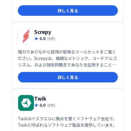
る26,000社以上の企業に利用されており、無料プラン
詳しく見る
も提供されているため、初めての方でも気軽に利用を
開始できます。
Screpy
0.0
(0件)
強力でありながら習得が容易なツールセットをご覧く
ださい。Screpyは、複雑なメトリック、コードアルゴ
リズム、および技術的概念であなたを圧倒することは
ありません！分析、スコアの提示、段階的なガイドラ
詳しく見る
インの作成により、より多くのユーザーにリーチでき
ます。
Twik
0.0
(0件)
Twikはイスラエルに拠点を置くソフトウェア会社で、
Twikと呼ばれるソフトウェア製品を提供しています。