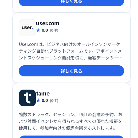
詳しく見る
user.com
0.0
(0件)
User.comは、ビジネス向けのオールインワンマーケ
ティング自動化プラットフォームです。アポイントメ
ントスケジューリング機能を核に、顧客データの一元
管理でエンゲージメントとコンバージョン率向上を実
詳しく見る
現します。様々なコミュニケーションチャネルを統合
し、効率的な顧客接点を促進。予約スケジュールの最
適化で、ビジネス成長を支援します。
tame
0.0
(0件)
複数のトラック、セッション、1対1の会議の予約、お
よび対面イベントから得られるすべての優れた機能を
使用して、参加者向けの仮想会議をホストします。