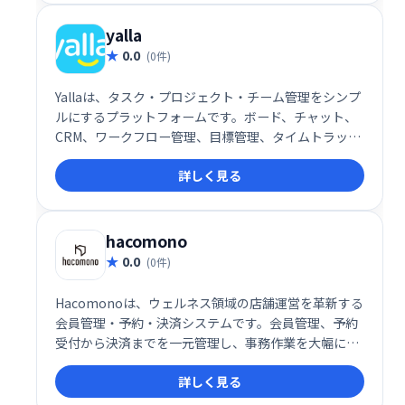
yalla
0.0
(0件)
Yallaは、タスク・プロジェクト・チーム管理をシンプ
ルにするプラットフォームです。ボード、チャット、
CRM、ワークフロー管理、目標管理、タイムトラッキ
ング、ガントチャートなど、必要な機能を網羅。直感
詳しく見る
的な操作性で、チームの生産性向上と円滑な連携を実
現します。
hacomono
0.0
(0件)
Hacomonoは、ウェルネス領域の店舗運営を革新する
会員管理・予約・決済システムです。会員管理、予約
受付から決済までを一元管理し、事務作業を大幅に削
減。データ分析による経営戦略の強化や、スタッフの
詳しく見る
生産性向上にも貢献します。フィットネスクラブやス
クールなど様々な業種に対応し、堅牢なセキュリティ