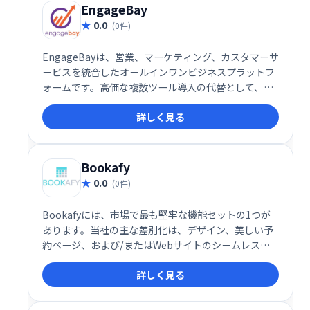
EngageBay
0.0
(0件)
EngageBayは、営業、マーケティング、カスタマーサ
ービスを統合したオールインワンビジネスプラットフ
ォームです。高価な複数ツール導入の代替として、電
子メールマーケティング、CRM、販売管理、ライブチ
詳しく見る
ャット、マーケティングオートメーションなどを提供
します。直感的なインターフェースでビジネスの維
持・成長を支援します。
Bookafy
0.0
(0件)
Bookafyには、市場で最も堅牢な機能セットの1つが
あります。当社の主な差別化は、デザイン、美しい予
約ページ、および/またはWebサイトのシームレスな
ライトボックス統合です（無料でインストールできま
詳しく見る
す）。