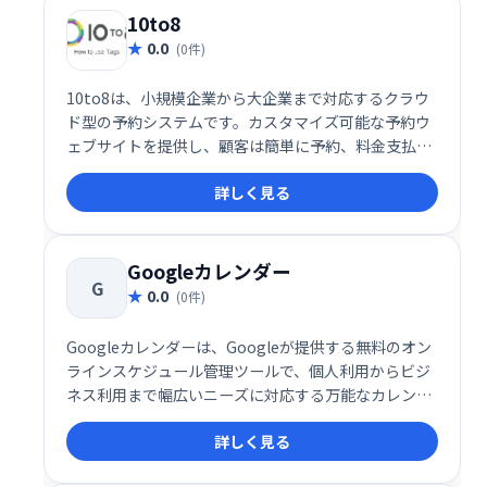
10to8
0.0
(0件)
10to8は、小規模企業から大企業まで対応するクラウ
ド型の予約システムです。カスタマイズ可能な予約ウ
ェブサイトを提供し、顧客は簡単に予約、料金支払
い、予約変更などが可能です。Gmail、Outlookなど
詳しく見る
との連携もスムーズで、複数カレンダーの管理や、メ
ール・SMSリマインダー送信、顧客データ保存なども
可能です。効率的な予約管理で、業務をスムーズに進
めましょう。
Googleカレンダー
G
0.0
(0件)
Googleカレンダーは、Googleが提供する無料のオン
ラインスケジュール管理ツールで、個人利用からビジ
ネス利用まで幅広いニーズに対応する万能なカレンダ
ーサービスです。シンプルで直感的なインターフェー
詳しく見る
スと多機能性を兼ね備えており、日々のスケジュール
管理を効率的に行いたいユーザーに最適です。