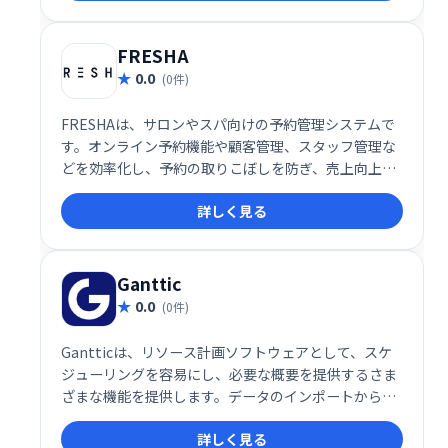
FRESHA
0.0
(0件)
FRESHAは、サロンやスパ向けの予約管理システムで
す。オンライン予約機能や顧客管理、スタッフ管理な
どを効率化し、予約の取りこぼしを防ぎ、売上向上に
貢献します。顧客とのコミュニケーションもスムーズ
詳しく見る
になり、サロン運営を全面的にサポートします。 スム
ーズな予約管理で、サロンワークを効率化しましょ
う。
Ganttic
0.0
(0件)
Gantticは、リソース計画ソフトウェアとして、スケ
ジューリングを容易にし、必要な概要を提供するさま
ざまな機能を提供します。データのインポートから始
めて、すべてが非常に簡単になりました。ファズや頭
詳しく見る
痛の種なしに、スプレッドシートからリソースとプロ