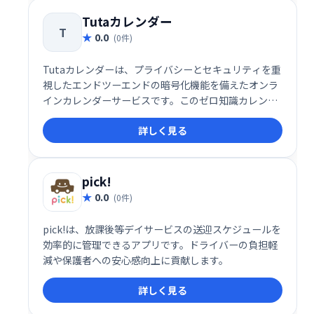
Tutaカレンダー
T
0.0
(0件)
Tutaカレンダーは、プライバシーとセキュリティを重
視したエンドツーエンドの暗号化機能を備えたオンラ
インカレンダーサービスです。このゼロ知識カレンダ
ーは、予定やスケジュールを完全にプライベートに保
詳しく見る
ち、監視や傍受から守ります。特に、耐量子暗号技術
を採用しており、予定の作成や共有、通知の送信な
ど、すべての操作が暗号化された安全な環境で行われ
ます。
pick!
0.0
(0件)
pick!は、放課後等デイサービスの送迎スケジュールを
効率的に管理できるアプリです。ドライバーの負担軽
減や保護者への安心感向上に貢献します。
詳しく見る