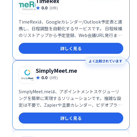
TimeRex
0.0
(0件)
TimeRexは、Googleカレンダー/Outlook予定表と連
携し、日程調整を自動化するサービスです。 日程候補
のリストアップから予定登録、Web会議URL発行まで
を自動化。ページを作成しURLを共有するだけで、簡
詳しく見る
単に日程調整できます。ビジネスシーンにおける面倒
な日程調整業務を効率化し、時間と労力を節約しま
よく比較されています
す。
SimplyMeet.me
0.0
(0件)
SimplyMeet.meは、アポイントメントスケジューリ
ングを簡単に実現するソリューションです。複雑な設
定は不要で、Zapierや主要カレンダー、ビデオプラッ
トフォームとの統合も可能です。スムーズな予約管理
詳しく見る
で、お客様と効率的なミーティングを実現します。業
務効率化に繋がるシンプルで使いやすいシステムで
す。