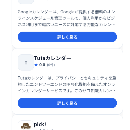
Googleカレンダーは、Googleが提供する無料のオン
ラインスケジュール管理ツールで、個人利用からビジ
ネス利用まで幅広いニーズに対応する万能なカレンダ
ーサービスです。シンプルで直感的なインターフェー
詳しく見る
スと多機能性を兼ね備えており、日々のスケジュール
管理を効率的に行いたいユーザーに最適です。
Tutaカレンダー
T
0.0
(0件)
Tutaカレンダーは、プライバシーとセキュリティを重
視したエンドツーエンドの暗号化機能を備えたオンラ
インカレンダーサービスです。このゼロ知識カレンダ
ーは、予定やスケジュールを完全にプライベートに保
詳しく見る
ち、監視や傍受から守ります。特に、耐量子暗号技術
を採用しており、予定の作成や共有、通知の送信な
ど、すべての操作が暗号化された安全な環境で行われ
ます。
pick!