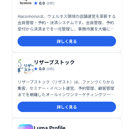
0.0
(0件)
Hacomonoは、ウェルネス領域の店舗運営を革新する
会員管理・予約・決済システムです。会員管理、予約
受付から決済までを一元管理し、事務作業を大幅に削
減。データ分析による経営戦略の強化や、スタッフの
詳しく見る
生産性向上にも貢献します。フィットネスクラブやス
クールなど様々な業種に対応し、堅牢なセキュリティ
も完備。理想の顧客体験と事業成長を実現します。
リザーブストック
0.0
(0件)
リザーブストック（リザスト）は、ファンづくりから
集客、セミナー・イベント運営、予約管理、顧客管理
までを網羅したオールインワンマーケティングツール
です。事務作業の効率化と顧客とのエンゲージメント
詳しく見る
向上を実現し、ビジネス成長を強力にサポートしま
す。様々な機能を統合することで、業務負担を軽減
し、集客から顧客育成までを一元管理できます。
Luma Profile