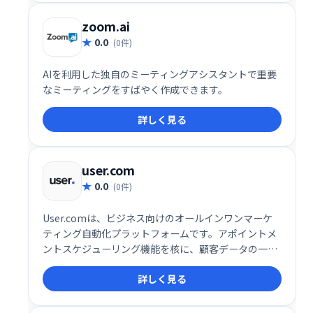
zoom.ai
0.0
(0件)
AIを利用した独自のミーティングアシスタントで重要
なミーティングをすばやく作成できます。
詳しく見る
user.com
0.0
(0件)
User.comは、ビジネス向けのオールインワンマーケ
ティング自動化プラットフォームです。アポイントメ
ントスケジューリング機能を核に、顧客データの一元
管理でエンゲージメントとコンバージョン率向上を実
詳しく見る
現します。様々なコミュニケーションチャネルを統合
し、効率的な顧客接点を促進。予約スケジュールの最
適化で、ビジネス成長を支援します。