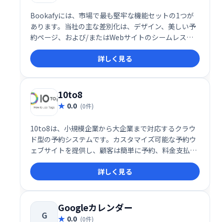
Bookafyには、市場で最も堅牢な機能セットの1つが
あります。当社の主な差別化は、デザイン、美しい予
約ページ、および/またはWebサイトのシームレスな
ライトボックス統合です（無料でインストールできま
詳しく見る
す）。
10to8
0.0
(0件)
10to8は、小規模企業から大企業まで対応するクラウ
ド型の予約システムです。カスタマイズ可能な予約ウ
ェブサイトを提供し、顧客は簡単に予約、料金支払
い、予約変更などが可能です。Gmail、Outlookなど
詳しく見る
との連携もスムーズで、複数カレンダーの管理や、メ
ール・SMSリマインダー送信、顧客データ保存なども
可能です。効率的な予約管理で、業務をスムーズに進
めましょう。
Googleカレンダー
G
0.0
(0件)