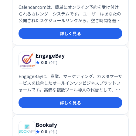
Calendar.comは、簡単にオンライン予約を受け付け
られるカレンダーシステムです。 ユーザーはあなたの
公開されたスケジュールリンクから、空き時間を選ん
で直接予約できます。既存の予定との競合を防ぎ、ス
詳しく見る
ムーズなスケジュール管理を実現します。 個々のニー
ズに合わせたカスタマイズされたリンクで、予約プロ
セスを効率化します。
EngageBay
0.0
(0件)
EngageBayは、営業、マーケティング、カスタマーサ
ービスを統合したオールインワンビジネスプラットフ
ォームです。高価な複数ツール導入の代替として、電
子メールマーケティング、CRM、販売管理、ライブチ
詳しく見る
ャット、マーケティングオートメーションなどを提供
します。直感的なインターフェースでビジネスの維
持・成長を支援します。
Bookafy
0.0
(0件)