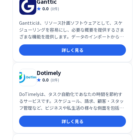
Ganttic
0.0
(0件)
Gantticは、リソース計画ソフトウェアとして、スケ
ジューリングを容易にし、必要な概要を提供するさま
ざまな機能を提供します。データのインポートから始
めて、すべてが非常に簡単になりました。ファズや頭
詳しく見る
痛の種なしに、スプレッドシートからリソースとプロ
ジェクトを一括インポートできます。
Dotimely
0.0
(0件)
DoTimelyは、タスク自動化であなたの時間を節約す
るサービスです。スケジュール、請求、顧客・スタッ
フ管理など、ビジネスや私生活の様々な側面を包括的
に支援します。定期的なアップデートで機能も改善し
詳しく見る
続けます。無料でご利用いただけますので、ぜひ時間
を取り戻してください！