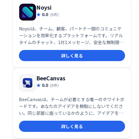
Noysi
0.0
(0件)
Noysiは、チーム、顧客、パートナー間のコミュニケ
ーションを効率化するプラットフォームです。リアル
タイムのチャット、1対1メッセージ、安全な無制限ク
ラウドストレージ、高度なタスクマネージャーなどを
詳しく見る
提供。ビデオ通話、画面共有、ファイル共有にも対応
し、プロジェクトの整理や進捗管理をスムーズに行え
ます。アプリ連携機能も備え、既存ツールとの統合も
容易です。チーム、部門、プロジェクト単位での整理
BeeCanvas
も可能です。
0.0
(0件)
BeeCanvasは、チームが必要とする唯一のホワイトボ
ードです。あなたのアイデアを無駄にしないでくださ
い。同じ部屋に座っているかのように、アイデアを視
覚化して作業をすばやく完了します。BeeCanvasは、
詳しく見る
お気に入りの日常のツールともシームレスに統合でき
ます。