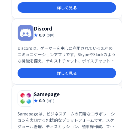
を統合し、情報共有と共同作業を効率化します。リア
詳しく見る
ルタイム編集やコメント機能で、スムーズなコミュニ
ケーションと生産性向上を実現します。シンプルで直
感的なインターフェースで、誰でも簡単に使いこなせ
ます。チームワークを加速させ、プロジェクトの成功
Discord
を支援します。
0.0
(0件)
Discordは、ゲーマーを中心に利用されている無料の
コミュニケーションアプリです。SkypeやSlackのよう
な機能を備え、テキストチャット、ボイスチャット、
ビデオ通話に対応。チームでのゲームプレイ調整や仲
詳しく見る
間との交流に最適です。直感的なインターフェース
で、手軽にグループ通話やプライベートな会話も楽し
めます。世界中のユーザーと繋がり、様々なコミュニ
ティに参加することも可能です。
Samepage
0.0
(0件)
Samepageは、ビジネスチームの円滑なコラボレーシ
ョンを実現する包括的なプラットフォームです。スケ
ジュール管理、ディスカッション、議事録作成、ファ