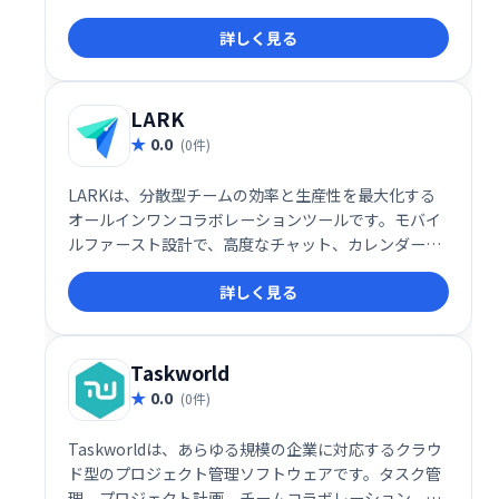
イル共有、インスタントメッセージ、タスク管理な
詳しく見る
ど、チームワークに必要な機能を一つに集約。情報の
一元化による効率化と、スムーズなコミュニケーショ
ン促進で、生産性向上をサポートします。単一のプラ
ットフォームでチームワークを強化し、ビジネスの成
LARK
功に貢献します。
0.0
(0件)
LARKは、分散型チームの効率と生産性を最大化する
オールインワンコラボレーションツールです。モバイ
ルファースト設計で、高度なチャット、カレンダー、
ドキュメント作成機能などを統合。あらゆる規模のチ
詳しく見る
ームがシームレスな連携を実現し、仕事への満足度を
高めることができます。直感的なインターフェースと
豊富な機能で、スムーズなワークフローをサポートし
ます。
Taskworld
0.0
(0件)
Taskworldは、あらゆる規模の企業に対応するクラウ
ド型のプロジェクト管理ソフトウェアです。タスク管
理、プロジェクト計画、チームコラボレーション、進