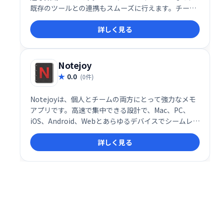
既存のツールとの連携もスムーズに行えます。チーム
の生産性向上に貢献し、情報を一元管理することで、
詳しく見る
知識の共有と検索を効率化します。 最高の知識ベース
で、チームの成功をサポートします。
Notejoy
0.0
(0件)
Notejoyは、個人とチームの両方にとって強力なメモ
アプリです。高速で集中できる設計で、Mac、PC、
iOS、Android、Webとあらゆるデバイスでシームレス
に同期します。無料サインアップで、すぐに利用可能
詳しく見る
です。