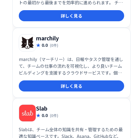
トの最初から最後までを効率的に進められます。 チー
ムコラボレーションを促進し、スムーズなワークフロ
詳しく見る
ーを実現することで、生産性向上に貢献します。
marchily
0.0
(0件)
marchily（マーチリー）は、日報やタスク管理を通し
て、チームの仕事の流れを可視化し、より良いチーム
ビルディングを支援するクラウドサービスです。個人
の日々の業務状況とチーム全体の進捗状況を把握する
詳しく見る
ことで、生産性向上と円滑な連携を実現します。チー
ムの状況をリアルタイムに確認し、課題を早期に発見
し解決することで、より効率的なチームワークを目指
せます。
Slab
0.0
(0件)
Slabは、チーム全体の知識を共有・管理するための最
適な知識ベースです。Slack、Asana、GitHubなど、