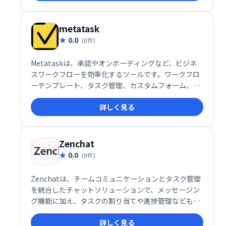
め、組織全体の成長を促進します。
metatask
0.0
(0件)
Metataskは、承認やオンボーディングなど、ビジネ
スワークフローを効率化するツールです。ワークフロ
ーテンプレート、タスク管理、カスタムフォーム、チ
ャット機能などを備え、社内プロセスの作成・整理を
詳しく見る
支援します。Zapier連携にも対応し、ブランドの一貫
性を保ちながら、業務効率の向上を実現します。チー
ムの生産性向上に最適なソリューションです。
Zenchat
0.0
(0件)
Zenchatは、チームコミュニケーションとタスク管理
を統合したチャットソリューションで、メッセージン
グ機能に加え、タスクの割り当てや進捗管理なども一
元化します。
詳しく見る