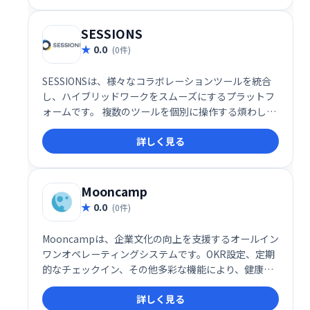
SESSIONS
0.0
(0件)
SESSIONSは、様々なコラボレーションツールを統合
し、ハイブリッドワークをスムーズにするプラットフ
ォームです。 複数のツールを個別に操作する煩わしさ
を解消し、1つの場所で全てのコミュニケーションを
詳しく見る
管理できます。 効率的な情報共有と円滑なチームワー
クを実現し、生産性の向上に貢献します。
Mooncamp
0.0
(0件)
Mooncampは、企業文化の向上を支援するオールイン
ワンオペレーティングシステムです。OKR設定、定期
的なチェックイン、その他多彩な機能により、健康で
幸福感にあふれ、高いパフォーマンスを発揮できる職
詳しく見る
場環境を実現します。社員のエンゲージメントを高