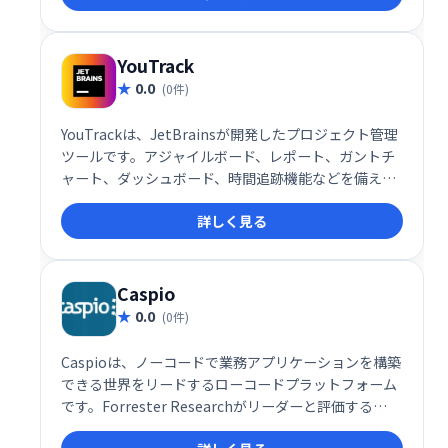
YouTrack
0.0
(0件)
YouTrackは、JetBrainsが開発したプロジェクト管理
ツールです。アジャイルボード、レポート、ガントチ
ャート、ダッシュボード、時間追跡機能などを備え、
タスクや課題の追跡、顧客対応、スプリント計画など
詳しく見る
を効率化します。柔軟なワークフロー設定と、マーク
ダウンや絵文字反応にも対応。10ユーザーまでは無料
で利用でき、クラウドまたはスタンドアロンで導入可
能です。
Caspio
0.0
(0件)
Caspioは、ノーコードで業務アプリケーションを構築
できる世界をリードするローコードプラットフォーム
です。Forrester Researchがリーダーと評価する
Caspioは、クラウドデータベース、ビジュアルアプリ