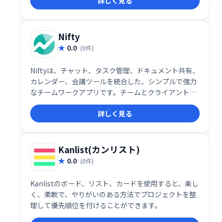
詳しく見る
ケーションビルダー、エンタープライズレベルのセキ
ュリティなどを統合。ビジネスオペレーションのデジ
タル化を促進し、ワークフローの効率化を実現しま
す。スケーラブルなグローバルインフラストラクチャ
Nifty
により、ビジネスニーズに合わせた柔軟な対応が可能
0.0
(0件)
です。
Niftyは、チャット、タスク管理、ドキュメント共有、
カレンダー、会議ツールを統合した、シンプルで強力
なチームワークアプリです。チームとクライアントの
作業を一元管理し、アプリの切り替えによる無駄な時
詳しく見る
間を削減します。スムーズなコミュニケーションと効
率的なタスク遂行を実現し、生産性を向上させます。
Kanlist(カンリスト)
0.0
(0件)
Kanlistのボード、リスト、カードを使用すると、楽し
く、柔軟で、やりがいのある方法でプロジェクトを整
理して優先順位を付けることができます。