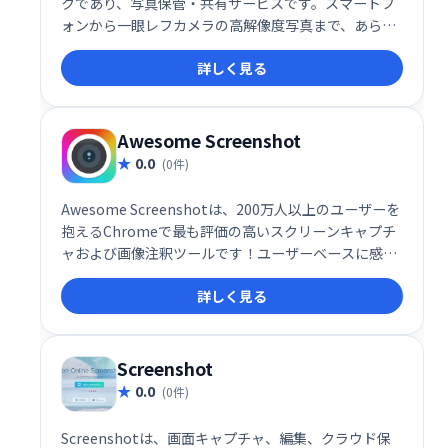
クであり、写真保管・共有サービスです。スマートフ
ォンから一眼レフカメラの高解像度写真まで、あらゆ
る写真をアップロード、整理、バックアップできま
詳しく見る
す。プロからアマチュアまで、世界中の写真家と繋が
り、作品を共有できる場を提供します。
Awesome Screenshot
0.0
(0件)
Awesome Screenshotは、200万人以上のユーザーを
抱えるChromeで最も評価の高いスクリーンキャプチ
ャおよび画像注釈ツールです！ユーザーベースに感謝
する方法として、アプリ内購入は提供しなくなりまし
詳しく見る
た。以前のプレミアム機能は完全に無料になりまし
た。
Screenshot
0.0
(0件)
Screenshotは、画面キャプチャ、編集、クラウド保