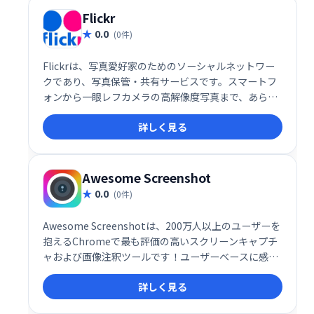
Flickr
0.0
(0件)
Flickrは、写真愛好家のためのソーシャルネットワー
クであり、写真保管・共有サービスです。スマートフ
ォンから一眼レフカメラの高解像度写真まで、あらゆ
る写真をアップロード、整理、バックアップできま
詳しく見る
す。プロからアマチュアまで、世界中の写真家と繋が
り、作品を共有できる場を提供します。
Awesome Screenshot
0.0
(0件)
Awesome Screenshotは、200万人以上のユーザーを
抱えるChromeで最も評価の高いスクリーンキャプチ
ャおよび画像注釈ツールです！ユーザーベースに感謝
する方法として、アプリ内購入は提供しなくなりまし
詳しく見る
た。以前のプレミアム機能は完全に無料になりまし
た。