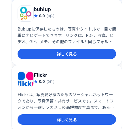
bublup
0.0
(0件)
Bublupに保存したものは、写真やタイトルで一目で簡
単にナビゲートできます。リンクは、PDF、写真、ビ
デオ、GIF、メモ、その他のファイルと同じフォルダ
ーに保存してください。レシピや面白いミームを集め
詳しく見る
ているときも、友達と旅行を計画しているときも、仕
事のプロジェクトをしているときも、すべてがうまく
調和しています。
Flickr
0.0
(0件)
Flickrは、写真愛好家のためのソーシャルネットワー
クであり、写真保管・共有サービスです。スマートフ
ォンから一眼レフカメラの高解像度写真まで、あらゆ
る写真をアップロード、整理、バックアップできま
詳しく見る
す。プロからアマチュアまで、世界中の写真家と繋が
り、作品を共有できる場を提供します。