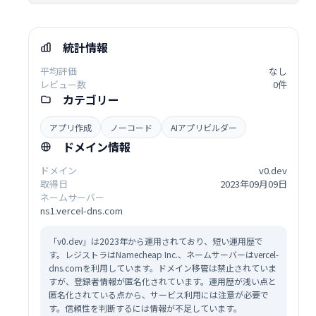
統計情報
平均評価
なし
レビュー数
0件
カテゴリー
アプリ作成
ノーコード
AIアプリビルダー
ドメイン情報
ドメイン
v0.dev
取得日
2023年09月09日
ネームサーバー
ns1.vercel-dns.com
「v0.dev」は2023年から運用されており、短い運用歴で
す。レジストラはNamecheap Inc.、ネームサーバーはvercel-
dns.comを利用しています。ドメイン移管は禁止されていま
すが、登録者情報が匿名化されています。運用歴が浅い点と
匿名化されている点から、サービス利用には注意が必要で
す。信頼性を判断するには情報が不足しています。