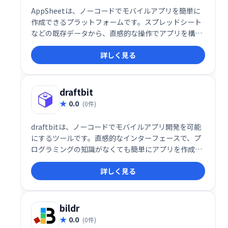
AppSheetは、ノーコードでモバイルアプリを簡単に
作成できるプラットフォームです。スプレッドシート
などの既存データから、直感的な操作でアプリを構築
できます。複雑なコーディングは不要で、迅速な開発
詳しく見る
と展開を実現します。業務効率化やデータ活用を促進
し、ビジネスのデジタル化を支援します。
draftbit
0.0
(0件)
draftbitは、ノーコードでモバイルアプリ開発を可能
にするツールです。直感的なインターフェースで、プ
ログラミングの知識がなくても簡単にアプリを作成で
きます。デザイン、機能追加、公開まで、すべてをワ
詳しく見る
ンストップで行えるため、迅速なアプリ開発を実現し
ます。 アイデアを形にするための、手軽で強力なツー
ルとして最適です。
bildr
0.0
(0件)