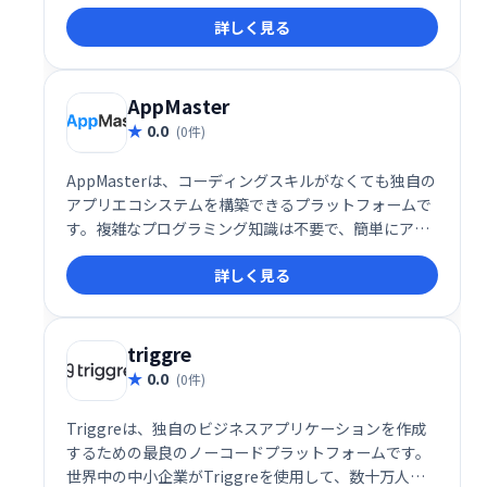
雑な開発工程を省き、迅速かつ柔軟に独自のアプリを
詳しく見る
制作できます。 あなたのアイデアを、手軽にアプリ
に。
AppMaster
0.0
(0件)
AppMasterは、コーディングスキルがなくても独自の
アプリエコシステムを構築できるプラットフォームで
す。複雑なプログラミング知識は不要で、簡単にアプ
リ開発を始められます。直感的なインターフェース
詳しく見る
で、効率的な開発と迅速なリリースを実現します。 あ
なたのビジネスを加速させる、革新的なアプリ開発ソ
リューションです。
triggre
0.0
(0件)
Triggreは、独自のビジネスアプリケーションを作成
するための最良のノーコードプラットフォームです。
世界中の中小企業がTriggreを使用して、数十万人の