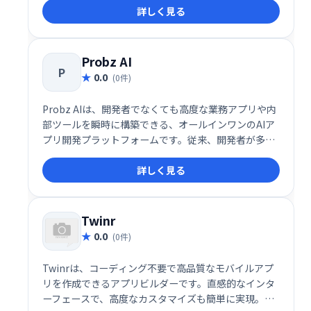
詳しく見る
Probz AI
P
0.0
(0件)
Probz AIは、開発者でなくても高度な業務アプリや内
部ツールを瞬時に構築できる、オールインワンのAIア
プリ開発プラットフォームです。従来、開発者が多く
の時間を費やしていたERPやCRM、顧客ポータル、業
詳しく見る
務プロセス自動化ツールといったカスタム業務アプリ
ケーションの構築を、プロンプト入力だけで完結させ
る革新的な仕組みを提供しています。
Twinr
0.0
(0件)
Twinrは、コーディング不要で高品質なモバイルアプ
リを作成できるアプリビルダーです。直感的なインタ
ーフェースで、高度なカスタマイズも簡単に実現。複