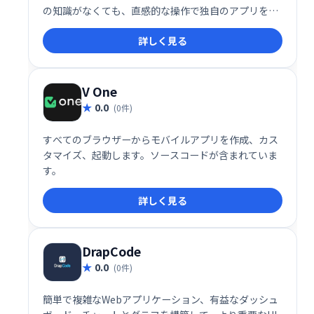
の知識がなくても、直感的な操作で独自のアプリを開
発できます。デザインテンプレートや豊富な機能を活
詳しく見る
用し、ビジネスアプリやパーソナルアプリなど、様々
な目的に合わせたアプリ制作が可能です。 迅速な開発
と低コストで、アプリによるビジネス拡大や効率化を
実現しましょう。
V One
0.0
(0件)
すべてのブラウザーからモバイルアプリを作成、カス
タマイズ、起動します。ソースコードが含まれていま
す。
詳しく見る
DrapCode
0.0
(0件)
簡単で複雑なWebアプリケーション、有益なダッシュ