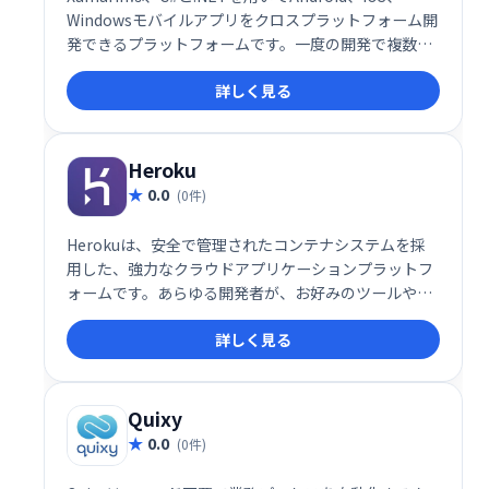
Windowsモバイルアプリをクロスプラットフォーム開
発できるプラットフォームです。一度の開発で複数の
OSに対応するアプリを提供できるため、開発効率を大
詳しく見る
幅に向上させます。各プラットフォーム向けの個別開
発が不要な利便性から、開発者やデザイナーに広く利
用されています。コスト削減と迅速な開発を実現した
い企業に最適なソリューションです。
Heroku
0.0
(0件)
Herokuは、安全で管理されたコンテナシステムを採
用した、強力なクラウドアプリケーションプラットフ
ォームです。あらゆる開発者が、お好みのツールや言
語でアプリ開発・運用が可能。企業に必要な制御と信
詳しく見る
頼性を確保しつつ、柔軟性と信頼性を提供します。堅
牢なエコシステムと統合データサービスにより、最新
アプリケーションの導入と保守を簡素化します。様々
な言語に対応し、スムーズな開発ワークフローを実現
Quixy
します。
0.0
(0件)