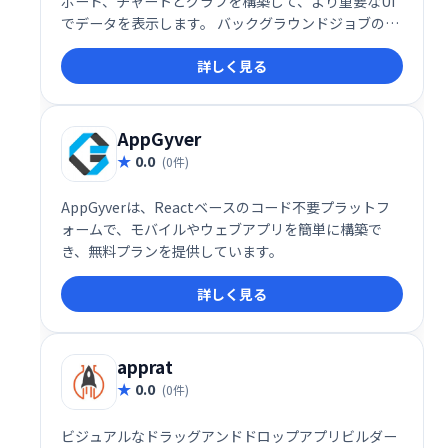
ボード、チャートとグラフを構築して、より重要なUI
でデータを表示します。 バックグラウンドジョブの実
行、外部API呼び出し、セキュアなSSLレイヤーを介し
詳しく見る
たデータの送受信。 ユーザーのさまざまな階層などの
役割と権限、およびアクセス制御を管理します。
AppGyver
0.0
(0件)
AppGyverは、Reactベースのコード不要プラットフ
ォームで、モバイルやウェブアプリを簡単に構築で
き、無料プランを提供しています。
詳しく見る
apprat
0.0
(0件)
ビジュアルなドラッグアンドドロップアプリビルダー