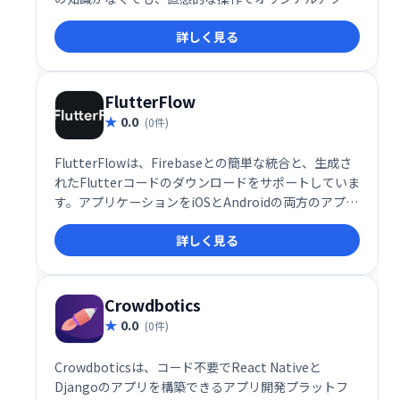
を開発できます。ビジネスアプリからゲームまで、幅
詳しく見る
広い用途に対応し、迅速な開発とスムーズなリリース
を実現します。手軽にアプリ開発を始めたい方におす
すめです。
FlutterFlow
0.0
(0件)
FlutterFlowは、Firebaseとの簡単な統合と、生成さ
れたFlutterコードのダウンロードをサポートしていま
す。アプリケーションをiOSとAndroidの両方のアプリ
ストアに直接デプロイすることもできます。
詳しく見る
Crowdbotics
0.0
(0件)
Crowdboticsは、コード不要でReact Nativeと
Djangoのアプリを構築できるアプリ開発プラットフ