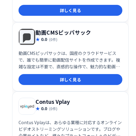
す。時間と労力を節約し、ソーシャルメディア戦略を
詳しく見る
効果的に推進したいクリエイターやビジネスに最適で
す。
動画CMSピッパサック
0.0
(0件)
動画CMSピッパサックは、国産のクラウドサービス
で、誰でも簡単に動画配信サイトを作成できます。複
雑な設定は不要で、直感的な操作で、魅力的な動画サ
イトを構築可能です。多様な機能と高い拡張性を備
詳しく見る
え、企業のプロモーション動画や個人の作品配信な
ど、幅広い用途に対応します。手軽に始められる動画
配信、ピッパサックで実現しましょう。
Contus Vplay
0.0
(0件)
Contus Vplayは、あらゆる業種に対応するオンライン
ビデオストリーミングソリューションです。ブログや
企業サイトなど、様々なプラットフォームへのビデオ