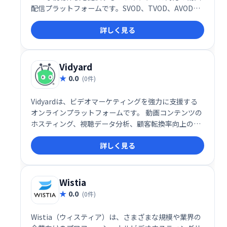
配信プラットフォームです。SVOD、TVOD、AVOD、
PPVなど、様々なビジネスモデルに対応し、ブランド
詳しく見る
やオーディエンスに最適な収益化戦略を実現できま
す。迅速なROI獲得と収益性向上をサポートします。
Vidyard
0.0
(0件)
Vidyardは、ビデオマーケティングを強力に支援する
オンラインプラットフォームです。 動画コンテンツの
ホスティング、視聴データ分析、顧客転換率向上のた
めの機能を提供します。マーケティング業務の自動化
詳しく見る
と効率化を実現し、ターゲット層への効果的なリーチ
を可能にします。 動画を活用した集客・顧客育成戦略
を強化したい企業に最適です。
Wistia
0.0
(0件)
Wistia（ウィスティア）は、さまざまな規模や業界の