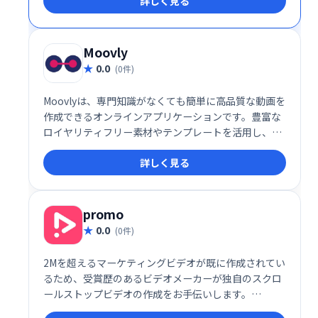
詳しく見る
テーションに活用できます。
Moovly
0.0
(0件)
Moovlyは、専門知識がなくても簡単に高品質な動画を
作成できるオンラインアプリケーションです。豊富な
ロイヤリティフリー素材やテンプレートを活用し、写
真、動画、テキスト、音声などを組み合わせて、マー
詳しく見る
ケティング、学習、コミュニケーション用途の動画を
制作できます。ゼロから作成することも、テンプレー
トをカスタマイズすることも可能です。
promo
0.0
(0件)
2Mを超えるマーケティングビデオが既に作成されてい
るため、受賞歴のあるビデオメーカーが独自のスクロ
ールストップビデオの作成をお手伝いします。
Promo.comは、ビジネスを後押しする高性能ビデオ