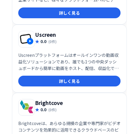
アップロード、変換、保存、管理、ストリーミングを
詳しく見る
効率的に行えます。Webとモバイル両方に対応し、ス
ムーズな視聴体験を提供します。 あらゆるビデオコン
テンツを効果的に活用し、視聴者エンゲージメントの
向上を実現します。
Uscreen
0.0
(0件)
Uscreenプラットフォームはオールインワンの動画収
益化ソリューションであり、誰でも1つの中央ダッシ
ュボードから簡単に動画をホスト、配信、収益化でき
ます。
詳しく見る
Brightcove
0.0
(0件)
Brightcoveは、あらゆる規模の企業や専門家がビデオ
コンテンツを効果的に活用できるクラウドベースのビ