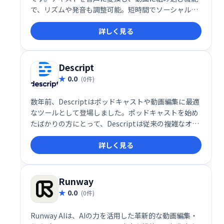
で、リズムや発音も調整可能。短時間でソーシャルメ
ディア投稿向けの動画制作が可能です。有料プランで
詳しく見る
は、テキスト入力だけで動画を自動生成する機能も利
用できます。手軽に高品質な動画を作成したい方にお
すすめです。
Descript
0.0
(0件)
数年前、Descriptはポッドキャストや動画編集に最適
なツールとして登場しました。ポッドキャストを始め
たばかりの方にとって、Descriptは従来の複雑なオー
ディオ編集ツールとはまったく異なる、新しいタイプ
詳しく見る
のオーディオエディタです。今年初め、私はポッドキ
ャストチャンネルを開設し、編集にはすべてDescript
を使いました。
Runway
0.0
(0件)
Runway AIは、AIの力を活用した革新的な動画編集・