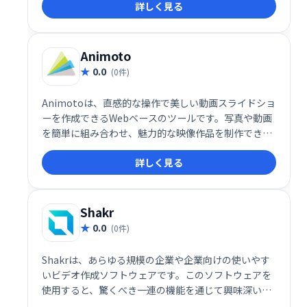
詳しく見る
を作成するために必要なすべてを提供します。
Animoto
0.0
(0件)
Animotoは、直感的な操作で美しい動画スライドショ
ーを作成できるWebベースのツールです。写真や動画
を簡単に組み合わせ、魅力的な映像作品を制作できま
す。個人利用からマーケティング用途まで幅広く活用
詳しく見る
でき、ビジネスプロフェッショナルや教育現場でも好
評です。創造性を刺激する豊富な機能で、感動的な動
画作りをサポートします。
Shakr
0.0
(0件)
Shakrは、あらゆる規模の企業や企業向けの使いやす
いビデオ作成ソフトウェアです。このソフトウェアを
使用すると、驚くべき一連の機能を通じて興味深いビ
デオを作成できます。それはあなたのビジネススキー