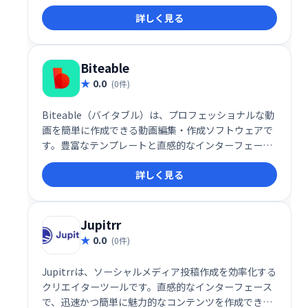
の魅力的な訴求、ブランド認知度向上、顧客獲得を支
詳しく見る
援します。販売プロセスの最適化やカスタマーサポー
トの強化にも貢献します。画像からの動画生成や既存
ツールとの連携も可能です。より効果的なビデオマー
ケティング戦略の実現に役立ちます。
Biteable
0.0
(0件)
Biteable（バイタブル）は、プロフェッショナルな動
画を簡単に作成できる動画編集・作成ソフトウェアで
す。豊富なテンプレートと直感的なインターフェース
により、初心者でも高品質な動画を迅速に制作可能。
詳しく見る
マーケティング動画から社内コミュニケーションま
で、幅広い用途に対応し、時間とコストを削減しま
す。動画制作の効率化を図り、効果的なコンテンツ配
信を実現しましょう。
Jupitrr
0.0
(0件)
Jupitrrは、ソーシャルメディア投稿作成を効率化する
クリエイターツールです。直感的なインターフェース
で、迅速かつ簡単に魅力的なコンテンツを作成できま