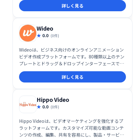
詳しく見る
ムに不思議をすることができるマーケティングツール
です。
Wideo
0.0
(0件)
Wideoは、ビジネス向けのオンラインアニメーション
ビデオ作成プラットフォームです。80種類以上のテン
プレートとドラッグ＆ドロップインターフェースで、
マーケティング、説明、プロモーションビデオを簡単
詳しく見る
に作成できます。初心者でも短時間で高品質なアニメ
ーションビデオが制作可能。メールマーケティングの
クリック率向上など、ROI向上にも貢献します。 数分
で魅力的な動画を作成し、ビジネスを促進しましょ
Hippo Video
う。
0.0
(0件)
Hippo Videoは、ビデオマーケティングを強化するプ
ラットフォームです。カスタマイズ可能な動画コンテ
ンツの作成、編集、共有を容易にし、製品・サービス