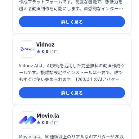
作成プラットフォームです。高度な機能で、想像力を
超える動画制作を可能にします。直感的なインターフ
ェースで、プロフェッショナルから初心者まで、創造
詳しく見る
性を自由に表現できます。動画編集や制作の効率化、
新たな表現方法の開拓に最適です。
Vidnoz
0.0
(0件)
Vidnoz AIは、AI技術を活用した完全無料の動画作成ツ
ールです。複雑な設定やインストールは不要で、誰で
もすぐに使い始められます。1200以上のAIアバター、
1240以上のリアルなAI音声、2800以上のテンプレー
詳しく見る
トを活用して、わずか1分でプロ品質の動画を作成可
能です。
Movio.la
0.0
(0件)
Movio.laは、60種類以上のリアルなAIアバターが20以