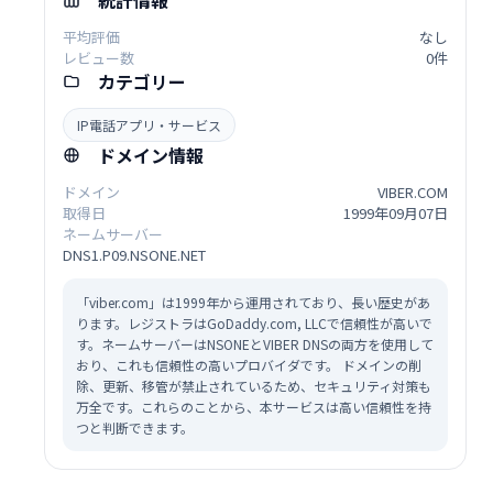
統計情報
平均評価
なし
レビュー数
0件
カテゴリー
IP電話アプリ・サービス
ドメイン情報
ドメイン
VIBER.COM
取得日
1999年09月07日
ネームサーバー
DNS1.P09.NSONE.NET
「viber.com」は1999年から運用されており、長い歴史があ
ります。レジストラはGoDaddy.com, LLCで信頼性が高いで
す。ネームサーバーはNSONEとVIBER DNSの両方を使用して
おり、これも信頼性の高いプロバイダです。 ドメインの削
除、更新、移管が禁止されているため、セキュリティ対策も
万全です。これらのことから、本サービスは高い信頼性を持
つと判断できます。