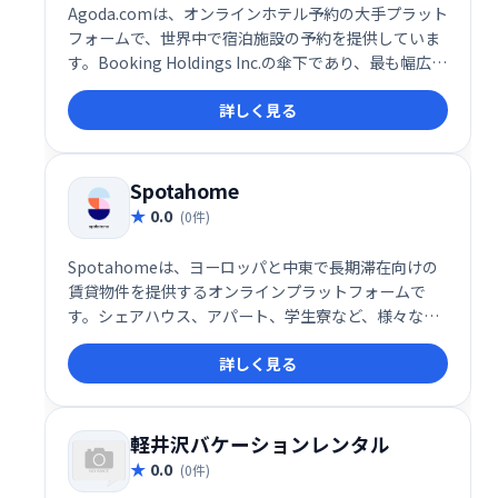
Agoda.comは、オンラインホテル予約の大手プラット
フォームで、世界中で宿泊施設の予約を提供していま
す。Booking Holdings Inc.の傘下であり、最も幅広い
オンラインホテル在庫を誇ります。
詳しく見る
Spotahome
0.0
(0件)
Spotahomeは、ヨーロッパと中東で長期滞在向けの
賃貸物件を提供するオンラインプラットフォームで
す。シェアハウス、アパート、学生寮など、様々な物
件を掲載しており、留学生やデジタルノマド、転勤者
詳しく見る
など、長期滞在を希望する方にとって最適です。 旅行
者向けではなく、長期滞在に特化することで、安心し
て快適な住まい探しをサポートします。 安心して新し
い生活を始められるよう、物件情報の充実とスムーズ
軽井沢バケーションレンタル
な手続きを心がけています。
0.0
(0件)