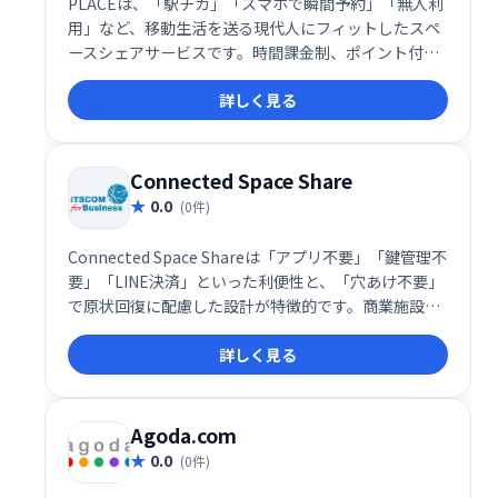
PLACEは、「駅チカ」「スマホで瞬間予約」「無人利
用」など、移動生活を送る現代人にフィットしたスペ
ースシェアサービスです。時間課金制、ポイント付
与、法人連携、予約の手軽さ、全国展開といった多面
詳しく見る
的な魅力によって、出張中や外出先でのビジネス利用
において他社と一線を画す存在と言えます。
Connected Space Share
0.0
(0件)
Connected Space Shareは「アプリ不要」「鍵管理不
要」「LINE決済」といった利便性と、「穴あけ不要」
で原状回復に配慮した設計が特徴的です。商業施設や
住宅物件を含む幅広い環境への導入実績があり、ユー
詳しく見る
ザーにも施設管理者にも圧倒的に使いやすいスマート
空間利用体験を提供します。
Agoda.com
0.0
(0件)