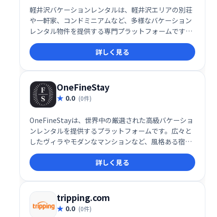
軽井沢バケーションレンタルは、軽井沢エリアの別荘
や一軒家、コンドミニアムなど、多様なバケーション
レンタル物件を提供する専門プラットフォームです。
豊かな自然と静寂に包まれた軽井沢で、家族旅行や友
詳しく見る
人との旅行、ワーケーションなど、様々なニーズに合
わせた理想的な滞在を実現します。広々とした空間と
快適な設備で、特別な思い出を創造しましょう。
OneFineStay
0.0
(0件)
OneFineStayは、世界中の厳選された高級バケーショ
ンレンタルを提供するプラットフォームです。広々と
したヴィラやモダンなマンションなど、風格ある宿泊
施設を多数取り揃え、まるで自宅のようにくつろげる
詳しく見る
贅沢な滞在を提供します。手厚いサービスと一流の物
件で、高級志向の旅行者の皆様に、忘れられない思い
出を創造します。特別な休暇を計画するなら、
OneFineStayにご期待ください。
tripping.com
0.0
(0件)