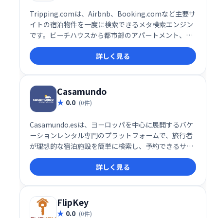
Tripping.comは、Airbnb、Booking.comなど主要サ
イトの宿泊物件を一度に検索できるメタ検索エンジン
です。ビーチハウスから都市部のアパートメント、高
級ヴィラまで、世界中のバケーションレンタル物件を
詳しく見る
比較検討し、最適な価格と条件で予約できます。様々
な旅行スタイルに対応し、理想の滞在先を簡単に見つ
けられます。多様な選択肢から、あなたにぴったりの
バケーションレンタルを見つけましょう。
Casamundo
0.0
(0件)
Casamundo.esは、ヨーロッパを中心に展開するバケ
ーションレンタル専門のプラットフォームで、旅行者
が理想的な宿泊施設を簡単に検索し、予約できるサー
ビスを提供しています。特にスペイン、イタリア、フ
詳しく見る
ランス、ドイツといった人気の観光地で、豊富なバケ
ーションレンタル物件を取り扱っており、家族旅行や
友人とのグループ旅行、カップルでの滞在に最適な宿
泊先を見つけることができます。
FlipKey
0.0
(0件)