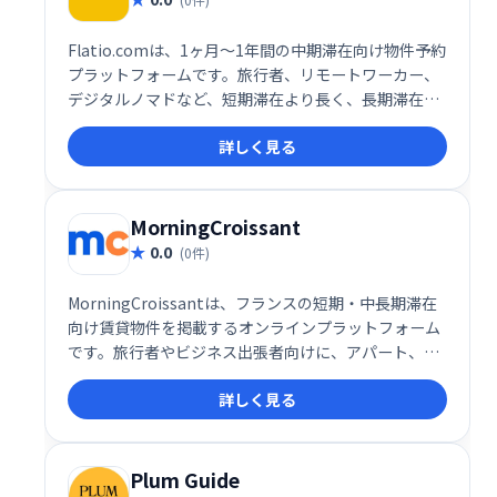
Flatio.comは、1ヶ月～1年間の中期滞在向け物件予約
プラットフォームです。旅行者、リモートワーカー、
デジタルノマドなど、短期滞在より長く、長期滞在よ
り短い期間の滞在を希望する方々に最適です。家具付
詳しく見る
きのアパートや部屋を手頃な価格で提供し、快適な中
期滞在をサポートします。世界各地の物件を簡単に検
索・予約でき、煩わしい手続きを省いてスムーズな滞
在を実現します。
MorningCroissant
0.0
(0件)
MorningCroissantは、フランスの短期・中長期滞在
向け賃貸物件を掲載するオンラインプラットフォーム
です。旅行者やビジネス出張者向けに、アパート、ス
タジオ、シェアハウスなど様々なタイプの物件を期間
詳しく見る
に合わせて柔軟に選択できます。個人・法人問わず、
理想の滞在先を簡単に見つけられるサービスを提供し
ています。フランス滞在を計画中なら、ぜひ
MorningCroissantをご利用ください。
Plum Guide