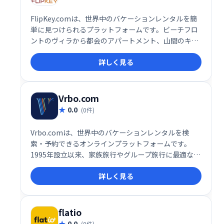
FlipKey.comは、世界中のバケーションレンタルを簡
単に見つけられるプラットフォームです。ビーチフロ
ントのヴィラから都会のアパートメント、山間のキャ
ビンまで、多様な宿泊施設を掲載。旅行スタイルや予
詳しく見る
算に合わせて、理想の滞在先を検索・予約できます。
豊富な選択肢と直感的なインターフェースで、最高の
バケーションを実現しましょう。
Vrbo.com
0.0
(0件)
Vrbo.comは、世界中のバケーションレンタルを検
索・予約できるオンラインプラットフォームです。
1995年設立以来、家族旅行やグループ旅行に最適な、
家全体を貸し切れる幅広い宿泊施設（コンドミニア
詳しく見る
ム、キャビン、ヴィラなど）を提供しています。ホテ
ルとは異なる、プライバシーと広さを重視した滞在を
求める方におすすめです。思い出に残る休暇を、
Vrbo.comで実現しましょう。
flatio
0.0
(0件)