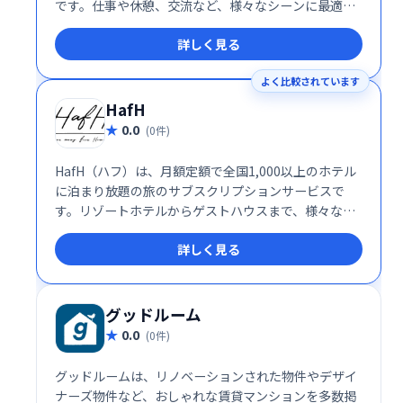
です。仕事や休憩、交流など、様々なシーンに最適な
空間を、あなたのニーズに合わせて見つけることがで
詳しく見る
きます。多様な利用シーンに対応し、快適で生産性の
高い時間をサポートします。
よく比較されています
HafH
0.0
(0件)
HafH（ハフ）は、月額定額で全国1,000以上のホテル
に泊まり放題の旅のサブスクリプションサービスで
す。リゾートホテルからゲストハウスまで、様々な宿
泊施設を自由に選べます。普段使いの気分転換や特別
詳しく見る
な旅行まで、手軽にホテルステイを楽しみたい方にお
すすめです。話題のホテルも続々追加中！
グッドルーム
0.0
(0件)
グッドルームは、リノベーションされた物件やデザイ
ナーズ物件など、おしゃれな賃貸マンションを多数掲