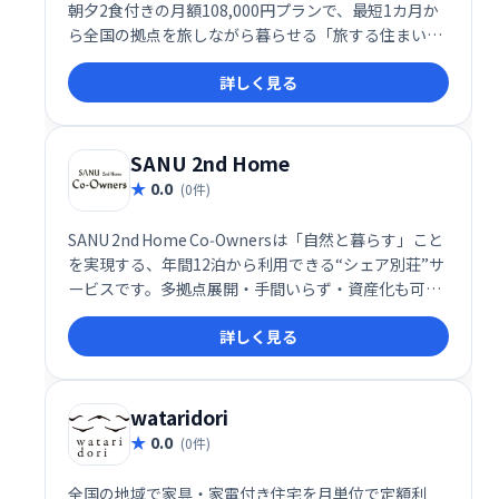
朝夕2食付きの月額108,000円プランで、最短1カ月か
ら全国の拠点を旅しながら暮らせる「旅する住まい」
です。
詳しく見る
SANU 2nd Home
0.0
(0件)
SANU 2nd Home Co‑Ownersは「自然と暮らす」こと
を実現する、年間12泊から利用できる“シェア別荘”サ
ービスです。多拠点展開・手間いらず・資産化も可能
な次世代型セカンドホーム提供プラットフォーム
詳しく見る
wataridori
0.0
(0件)
全国の地域で家具・家電付き住宅を⽉単位で定額利