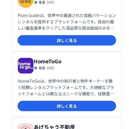
0.0
(0件)
Plum Guideは、世界中の厳選された高級バケーション
レンタルを提供するプラットフォームです。独自の厳
しい審査基準をクリアした高品質な宿泊施設のみを掲
載。信頼性と快適さを重視し、ハイクラスな旅行体験
詳しく見る
を求める方におすすめです。安心して理想の滞在先を
見つけ、思い出に残る旅を満喫ください。
HomeToGo
0.0
(0件)
HomeToGoは、世界中の旅行者と物件オーナーを繋
ぐ短期レンタルプラットフォームです。大規模なプラ
ットフォームとは異なるユニークな機能で、経験豊富
なホストから新規ホストまで幅広く対応。世界中の旅
詳しく見る
行者へ物件をアピールし、短期レンタル市場での成功
をサポートします。他のプラットフォームにはない独
自のメリットで、物件オーナーにとって新たな収益機
会を提供します。
あげちゃう不動産