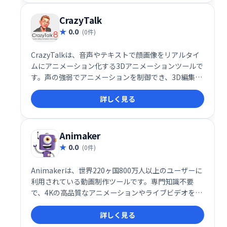
CrazyTalk
0.0
(0件)
CrazyTalkは、音声やテキストで顔画像をリアルタイ
ムにアニメーション化する3Dアニメーションツールで
す。声の強弱でアニメーションを制御でき、3D編集や
筋肉の動きも細かく調整可能です。直感的な操作で、
詳しく見る
動画制作や表現の可能性を大きく広げます。
Animaker
0.0
(0件)
Animakerは、世界220ヶ国800万人以上のユーザーに
利用されている動画制作ツールです。専門知識不要
で、4Kの高品質なアニメーションやライブビデオを簡
単に作成できます。オンボーディング、マーケティン
詳しく見る
グ、ブランディングなど、様々な用途に対応し、数分
でプロフェッショナルな動画制作を実現。