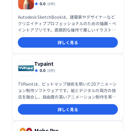
0.0
(0件)
Autodesk SketchBookは、建築家やデザイナーなど
クリエイティブプロフェッショナルのための描画・ペ
イントアプリです。直感的な操作で美しいイラストを
簡単に作成でき、PC、タブレットなど様々なデバイス
詳しく見る
でシームレスに作業できます。高い生産性を維持し、
創造性を最大限に発揮できる、プロフェッショナル向
けの頼れるツールです。 主要プラットフォームに対応
し、短時間で高品質なイラスト制作を支援します。
Tvpaint
0.0
(0件)
TVPaintは、ビットマップ技術を用いた2Dアニメーシ
ョン制作ソフトウェアです。紙とデジタルの両方の技
法を融合し、自由度の高いアニメーション制作を実現
します。直感的な操作で、プロから初心者まで幅広い
詳しく見る
ユーザーに対応。表現豊かなアニメーション制作をサ
ポートします。
Moho Pro