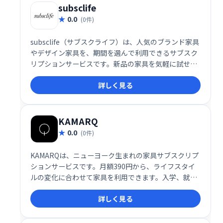
ください。
subsclife
0.0
(0件)
subsclife（サブスクライフ）は、人気のブランド家具
やデザイン家具を、期間を選んで利用できるサブスク
リプションサービスです。新品の家具を気軽に試せる
ので、ライフスタイルの変化や模様替えにも最適。気
詳しく見る
に入った家具はそのまま購入することも可能です。手
軽に理想の空間を実現しませんか？
KAMARQ
0.0
(0件)
KAMARQは、ニューヨーク生まれの家具サブスクリプ
ションサービスです。月額390円から、ライフスタイ
ルの変化に合わせて家具を利用できます。入学、就
職、結婚など、人生の節目に寄り添い、最適な家具を
詳しく見る
提供します。引っ越しや模様替えも気軽に楽しめる、
新しい家具との付き合い方を提案します。