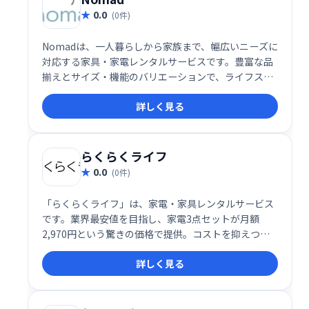
0.0
(0件)
Nomadは、一人暮らしから家族まで、幅広いニーズに
対応する家具・家電レンタルサービスです。豊富な品
揃えとサイズ・機能のバリエーションで、ライフスタ
イルに合わせた自由な選択が可能。特に家電3点セッ
詳しく見る
ト（中古・2年契約）は1日72円と、購入よりも圧倒的
にコストパフォーマンスが高い点が魅力です。
らくらくライフ
0.0
(0件)
「らくらくライフ」は、家電・家具レンタルサービス
です。業界最安値を目指し、家電3点セットが月額
2,970円という驚きの価格で提供。コストを抑えつ
つ、快適な生活に必要なアイテムを揃えられます。
詳しく見る
30,000世帯以上の利用実績があり、信頼性も抜群で
す。初期費用を抑えたい方、手軽に生活を始めたい方
におすすめです。