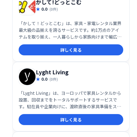
かして!どっとこむ
0.0
(0件)
「かして！どっとこむ」は、家具・家電レンタル業界
最大級の品揃えを誇るサービスです。約1万点のアイ
テムを取り揃え、一人暮らしから家族向けまで幅広い
ニーズに対応します。特に、中古家電4点セット2年間
詳しく見る
レンタルなら1日約87円と、業界トップクラスのコス
トパフォーマンスを実現。手軽に、そして経済的に家
具・家電をレンタルできます。
Lyght Living
0.0
(0件)
「Lyght Living」は、ヨーロッパで家具レンタルから
設置、回収までをトータルサポートするサービスで
す。駐在員や企業向けに、渡欧直後の家具準備をスム
ーズにします。家具の手配、組み立て、設置、回収ま
詳しく見る
でを全て代行するため、時間と手間を大幅に削減。快
適な生活環境を迅速に整えたい方におすすめです。ヨ
ーロッパでの家具レンタルならLyght Livingにご相談