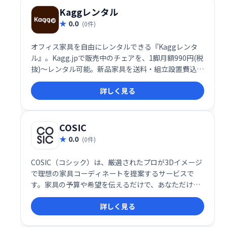
Kaggレンタル
0.0
(0件)
オフィス家具を自由にレンタルできる『Kaggレンタ
ル』。Kagg.jpで販売中のチェアを、1脚月額990円(税
抜)～レンタル可能。新品家具を送料・組立設置費込み
で提供。対象商品は10万点以上！2年間レンタル継続
詳しく見る
で無償譲渡も可能です。
COSIC
0.0
(0件)
COSIC（コシック）は、厳選されたプロが3Dイメージ
で理想の家具コーディネートを提案するサービスで
す。家具の予算や希望を伝えるだけで、あなただけの
空間を実現します。採用率わずか5％のプロのスキル
詳しく見る
で、最高のインテリアコーディネートを体験くださ
い。