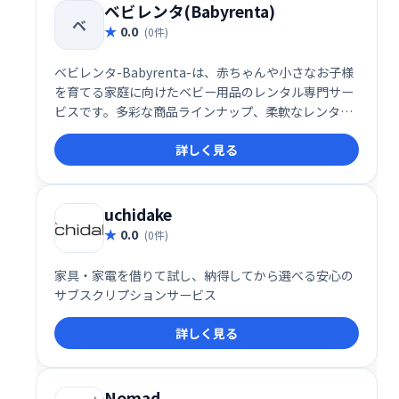
ベビレンタ(Babyrenta)
ベ
0.0
(0件)
ベビレンタ-Babyrenta-は、赤ちゃんや小さなお子様
を育てる家庭に向けたベビー用品のレンタル専門サー
ビスです。多彩な商品ラインナップ、柔軟なレンタル
期間、そして徹底した清潔管理により、育児をサポー
詳しく見る
トする信頼性の高いプラットフォームです。特に初め
ての育児に挑戦する新米ママやパパにとって、必要な
アイテムを購入前に試す絶好の機会を提供していま
す。
uchidake
0.0
(0件)
家具・家電を借りて試し、納得してから選べる安心の
サブスクリプションサービス
詳しく見る
Nomad