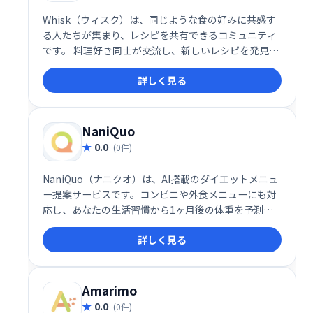
Whisk（ウィスク）は、同じような食の好みに共感す
る人たちが集まり、レシピを共有できるコミュニティ
です。 料理好き同士が交流し、新しいレシピを発見し
たり、料理の腕を磨いたりするのに最適な場所です。
詳しく見る
ぜひ、Whiskで食の楽しみを共有しませんか？
NaniQuo
0.0
(0件)
NaniQuo（ナニクオ）は、AI搭載のダイエットメニュ
ー提案サービスです。コンビニや外食メニューにも対
応し、あなたの生活習慣から1ヶ月後の体重を予測。
目標体重から逆算した1食あたりのカロリー計算に基
詳しく見る
づき、最適なメニューを提案します。「何食べよ
う？」の悩みを解消し、自然で健康的なダイエットを
サポートします。
Amarimo
0.0
(0件)