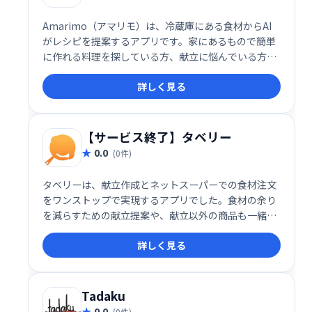
Amarimo（アマリモ）は、冷蔵庫にある食材からAI
がレシピを提案するアプリです。家にあるもので簡単
に作れる料理を探している方、献立に悩んでいる方に
おすすめです。食材を登録するだけで、あなたにぴっ
詳しく見る
たりのレシピを提案。料理のレパートリーを増やし、
食卓を豊かに彩ります。
【サービス終了】タベリー
0.0
(0件)
タベリーは、献立作成とネットスーパーでの食材注文
をワンストップで実現するアプリでした。食材の余り
を減らすための献立提案や、献立以外の商品も一緒に
注文できる便利な機能を提供していました。（※サー
詳しく見る
ビスは終了しています）
Tadaku
0.0
(0件)