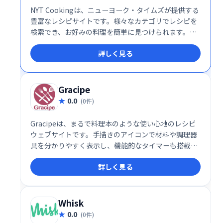
NYT Cookingは、ニューヨーク・タイムズが提供する
豊富なレシピサイトです。様々なカテゴリでレシピを
検索でき、お好みの料理を簡単に見つけられます。
Evernoteとの連携により、気に入ったレシピをスムー
詳しく見る
ズに保存・管理できます。料理好きなら必見のサービ
スです。多様な料理のレシピが揃っており、料理の幅
を広げたい方にもおすすめです。
Gracipe
0.0
(0件)
Gracipeは、まるで料理本のような使い心地のレシピ
ウェブサイトです。手描きのアイコンで材料や調理器
具を分かりやすく表示し、機能的なタイマーも搭載。
調理時間をリストするだけでなく、タイマーをクリッ
詳しく見る
クすればカウントダウンが開始します。直感的な操作
で、料理の楽しさをさらに広げます。
Whisk
0.0
(0件)