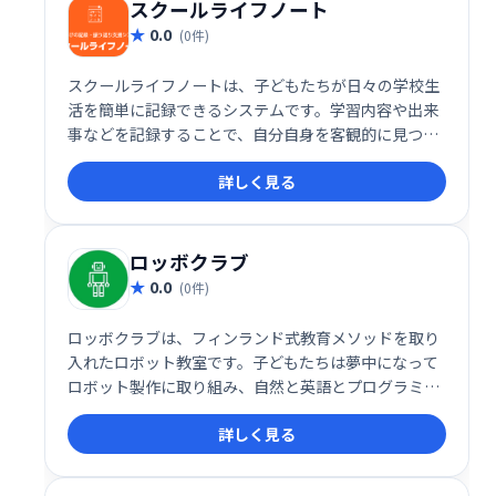
スクールライフノート
0.0
(0件)
スクールライフノートは、子どもたちが日々の学校生
活を簡単に記録できるシステムです。学習内容や出来
事などを記録することで、自分自身を客観的に見つ
め、自己コントロール能力（非認知能力）を高め、
詳しく見る
「学びに向かう力」を育みます。 簡単な操作で「気づ
き」を可視化し、成長を促します。
ロッボクラブ
0.0
(0件)
ロッボクラブは、フィンランド式教育メソッドを取り
入れたロボット教室です。子どもたちは夢中になって
ロボット製作に取り組み、自然と英語とプログラミン
グを習得します。英語やプログラミング学習を考えて
詳しく見る
いる方にも最適な、世界に繋がる習い事としておすす
めです。