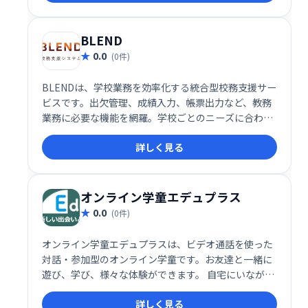
なコミュニケーション環境の構築に貢献します。
STOPit Adminは、管理者向けの機能を提供し、相談
内容の確認や対応状況の把握を効率化します。
BLEND
0.0
(0件)
BLENDは、学校業務を効率化する統合型校務支援サー
ビスです。出欠管理、成績入力、帳票出力など、教務
業務に必要な機能を網羅。学校ごとのニーズに合わせ
た柔軟なカスタマイズが可能なため、最適なシステム
詳しく見る
構築を実現します。リーズナブルな価格で、学校独自
の運用方法に合わせた運用が可能です。
​オンライン学童エデュプラス
0.0
(0件)
オンライン学童エデュプラスは、ビデオ通話を使った
対話・参加型のオンライン学童です。お友達と一緒に
遊び、学び、様々な体験ができます。 自宅にいなが
ら、充実した放課後を過ごせる、新しいスタイルの学
詳しく見る
童保育です。