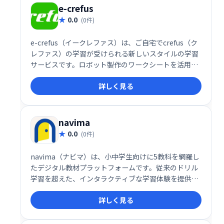
e-crefus
0.0
(0件)
e-crefus（イークレファス）は、ご自宅でcrefus（ク
レファス）の学習が受けられる新しいスタイルの学習
サービスです。ロボット製作のワークシートを活用し
た自習型で、教室の先生にオンラインで質問すること
詳しく見る
も可能です。いつでもどこでも、自分のペースでロボ
ット製作を学び、創造性を育むことができます。
navima
0.0
(0件)
navima（ナビマ）は、小中学生向けに5教科を網羅し
たデジタル教材プラットフォームです。従来のドリル
学習を超えた、インタラクティブな学習体験を提供
し、生徒の理解を深めるための工夫が盛り込まれてい
詳しく見る
ます。家庭学習や学校授業に活用できる便利なツール
として、多くの教育現場で利用されています。