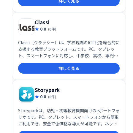
詳しく見る
Monoxerを使えば、見つけられます。 全ての生徒の
「憶える」を得意に。
Classi
0.0
(0件)
Classi（クラッシー）は、学校現場のICT化を総合的に
支援する教育プラットフォームです。PC、タブレッ
ト、スマートフォンに対応し、中学校、高校、専門学
校など幅広い教育機関で利用されています。生徒・教
詳しく見る
員の学習環境を効率化し、デジタル教材の活用などを
サポートします。
Storypark
0.0
(0件)
Storyparkは、幼児・初等教育機関向けのeポートフォ
リオです。PC、タブレット、スマートフォンから簡単
に利用でき、安全で低価格な導入が可能です。ネット
環境さえあればすぐに始められ、保育記録の共有や保