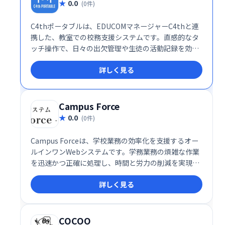
0.0
(0件)
C4thポータブルは、EDUCOMマネージャーC4thと連
携した、教室での校務支援システムです。直感的なタ
ッチ操作で、日々の出欠管理や生徒の活動記録を効率
的に行えます。リアルタイム記録と事後確認機能によ
詳しく見る
り、教員の業務負担を軽減し、生徒理解を深めます。
授業改善にも繋がる、便利なツールです。
Campus Force
0.0
(0件)
Campus Forceは、学校業務の効率化を支援するオー
ルインワンWebシステムです。学務業務の煩雑な作業
を迅速かつ正確に処理し、時間と労力の削減を実現し
ます。主要ブラウザ対応で、クライアントPCへのイン
詳しく見る
ストールは不要。スムーズな学校運営をサポートしま
す。
COCOO