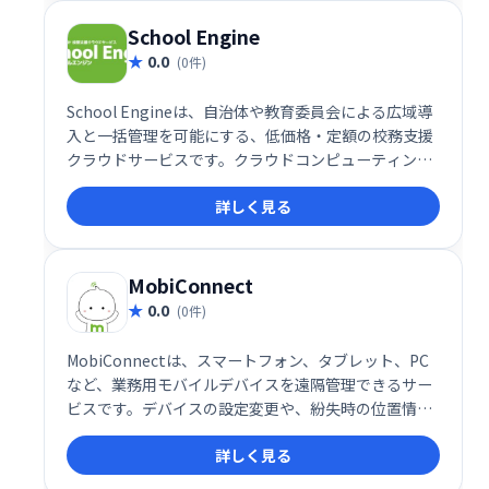
School Engine
0.0
(0件)
School Engineは、自治体や教育委員会による広域導
入と一括管理を可能にする、低価格・定額の校務支援
クラウドサービスです。クラウドコンピューティング
を活用し、各学校の業務効率化を支援します。 導入コ
詳しく見る
ストを抑え、安定したサービス提供で、教育現場の負
担軽減に貢献します。
MobiConnect
0.0
(0件)
MobiConnectは、スマートフォン、タブレット、PC
など、業務用モバイルデバイスを遠隔管理できるサー
ビスです。デバイスの設定変更や、紛失時の位置情報
取得・ロック・データ消去を遠隔から行えます。従業
詳しく見る
員のモバイルデバイスセキュリティ強化と業務効率化
を実現します。