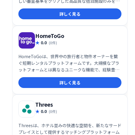
しい審査基準をクリアした高品質な宿泊施設のみを掲
載。信頼性と快適さを重視し、ハイクラスな旅行体験
詳しく見る
を求める方におすすめです。安心して理想の滞在先を
見つけ、思い出に残る旅を満喫ください。
HomeToGo
0.0
(0件)
HomeToGoは、世界中の旅行者と物件オーナーを繋
ぐ短期レンタルプラットフォームです。大規模なプラ
ットフォームとは異なるユニークな機能で、経験豊富
なホストから新規ホストまで幅広く対応。世界中の旅
詳しく見る
行者へ物件をアピールし、短期レンタル市場での成功
をサポートします。他のプラットフォームにはない独
自のメリットで、物件オーナーにとって新たな収益機
会を提供します。
Threes
0.0
(0件)
Threesは、ホテル並みの快適な空間を、新たなサード
プレイスとして提供するマッチングプラットフォーム