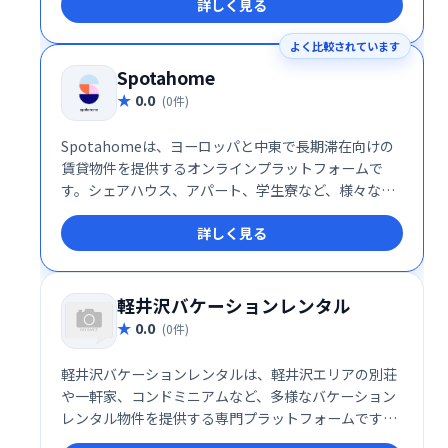
詳しく見る
よく比較されています
Spotahome
0.0
(0件)
Spotahomeは、ヨーロッパと中東で長期滞在向けの
賃貸物件を提供するオンラインプラットフォームで
す。シェアハウス、アパート、学生寮など、様々な物
件を掲載しており、留学生やデジタルノマド、転勤者
詳しく見る
など、長期滞在を希望する方にとって最適です。 旅行
者向けではなく、長期滞在に特化することで、安心し
て快適な住まい探しをサポートします。 安心して新し
い生活を始められるよう、物件情報の充実とスムーズ
軽井沢バケーションレンタル
な手続きを心がけています。
0.0
(0件)
軽井沢バケーションレンタルは、軽井沢エリアの別荘
や一軒家、コンドミニアムなど、多様なバケーション
レンタル物件を提供する専門プラットフォームです。
豊かな自然と静寂に包まれた軽井沢で、家族旅行や友