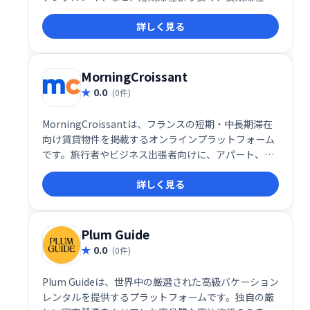
り短い期間の滞在を希望する方々に最適です。家具付
詳しく見る
きのアパートや部屋を手頃な価格で提供し、快適な中
期滞在をサポートします。世界各地の物件を簡単に検
索・予約でき、煩わしい手続きを省いてスムーズな滞
在を実現します。
MorningCroissant
0.0
(0件)
MorningCroissantは、フランスの短期・中長期滞在
向け賃貸物件を掲載するオンラインプラットフォーム
です。旅行者やビジネス出張者向けに、アパート、ス
タジオ、シェアハウスなど様々なタイプの物件を期間
詳しく見る
に合わせて柔軟に選択できます。個人・法人問わず、
理想の滞在先を簡単に見つけられるサービスを提供し
ています。フランス滞在を計画中なら、ぜひ
MorningCroissantをご利用ください。
Plum Guide
0.0
(0件)
Plum Guideは、世界中の厳選された高級バケーション
レンタルを提供するプラットフォームです。独自の厳