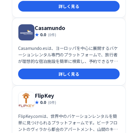
級ヴィラまで、世界中のバケーションレンタル物件を
詳しく見る
比較検討し、最適な価格と条件で予約できます。様々
な旅行スタイルに対応し、理想の滞在先を簡単に見つ
けられます。多様な選択肢から、あなたにぴったりの
バケーションレンタルを見つけましょう。
Casamundo
0.0
(0件)
Casamundo.esは、ヨーロッパを中心に展開するバケ
ーションレンタル専門のプラットフォームで、旅行者
が理想的な宿泊施設を簡単に検索し、予約できるサー
ビスを提供しています。特にスペイン、イタリア、フ
詳しく見る
ランス、ドイツといった人気の観光地で、豊富なバケ
ーションレンタル物件を取り扱っており、家族旅行や
友人とのグループ旅行、カップルでの滞在に最適な宿
泊先を見つけることができます。
FlipKey
0.0
(0件)
FlipKey.comは、世界中のバケーションレンタルを簡
単に見つけられるプラットフォームです。ビーチフロ
ントのヴィラから都会のアパートメント、山間のキャ