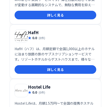
が変動する画期的なシステムで、無駄な費用を抑え、
自由に暮らせる住まいを提供します。 短期滞在にも最
詳しく見る
適で、柔軟なライフスタイルを実現できます。
HafH
0.0
(0件)
HafH（ハフ）は、月額定額で全国1,000以上のホテル
に泊まり放題の旅のサブスクリプションサービスで
す。リゾートホテルからゲストハウスまで、様々な宿
泊施設を自由に選べます。普段使いの気分転換や特別
詳しく見る
な旅行まで、手軽にホテルステイを楽しみたい方にお
すすめです。話題のホテルも続々追加中！
Hostel Life
0.0
(0件)
Hostel Lifeは、月額1.5万円〜で全国の提携ホステル