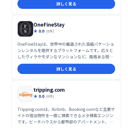
詳しく見る
人との旅行、ワーケーションなど、様々なニーズに合
わせた理想的な滞在を実現します。広々とした空間と
快適な設備で、特別な思い出を創造しましょう。
OneFineStay
0.0
(0件)
OneFineStayは、世界中の厳選された高級バケーショ
ンレンタルを提供するプラットフォームです。広々と
したヴィラやモダンなマンションなど、風格ある宿泊
施設を多数取り揃え、まるで自宅のようにくつろげる
詳しく見る
贅沢な滞在を提供します。手厚いサービスと一流の物
件で、高級志向の旅行者の皆様に、忘れられない思い
出を創造します。特別な休暇を計画するなら、
OneFineStayにご期待ください。
tripping.com
0.0
(0件)
Tripping.comは、Airbnb、Booking.comなど主要サ
イトの宿泊物件を一度に検索できるメタ検索エンジン
です。ビーチハウスから都市部のアパートメント、高