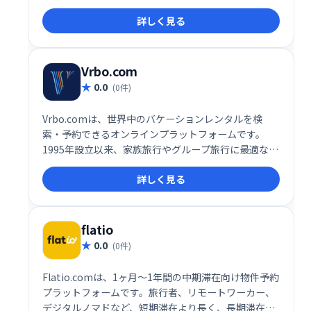
ビンまで、多様な宿泊施設を掲載。旅行スタイルや予
詳しく見る
算に合わせて、理想の滞在先を検索・予約できます。
豊富な選択肢と直感的なインターフェースで、最高の
バケーションを実現しましょう。
Vrbo.com
0.0
(0件)
Vrbo.comは、世界中のバケーションレンタルを検
索・予約できるオンラインプラットフォームです。
1995年設立以来、家族旅行やグループ旅行に最適な、
家全体を貸し切れる幅広い宿泊施設（コンドミニア
詳しく見る
ム、キャビン、ヴィラなど）を提供しています。ホテ
ルとは異なる、プライバシーと広さを重視した滞在を
求める方におすすめです。思い出に残る休暇を、
Vrbo.comで実現しましょう。
flatio
0.0
(0件)
Flatio.comは、1ヶ月～1年間の中期滞在向け物件予約
プラットフォームです。旅行者、リモートワーカー、
デジタルノマドなど、短期滞在より長く、長期滞在よ