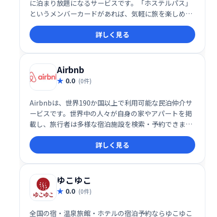
に泊まり放題になるサービスです。「ホステルパス」
というメンバーカードがあれば、気軽に旅を楽しめま
す。手軽な価格で、日本全国のホステルを自由に利用
詳しく見る
できる、旅好きのための新しいスタイルの宿泊サービ
スです。
Airbnb
0.0
(0件)
Airbnbは、世界190か国以上で利用可能な民泊仲介サ
ービスです。世界中の人々が自身の家やアパートを掲
載し、旅行者は多様な宿泊施設を検索・予約できま
す。個性的で魅力的な滞在先を見つけ、旅をより豊か
詳しく見る
にするお手伝いをします。2008年創業以来、65,000都
市以上に広がるグローバルネットワークを提供してい
ます。
ゆこゆこ
0.0
(0件)
全国の宿・温泉旅館・ホテルの宿泊予約ならゆこゆこ