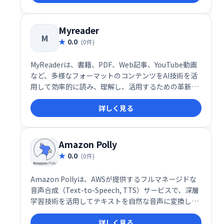
Myreader
M
0.0
(0件)
MyReaderは、書籍、PDF、Web記事、YouTube動画
など、多様なフォーマットのコンテンツをAI技術を活
用して効率的に読み、理解し、活用するための革新的
なプラットフォームです。学生から研究者、ビジネス
詳しく見る
プロフェッショナルまで、多くのユーザーに信頼さ
れ、情報整理や学習を大幅に簡略化します。
Amazon Polly
0.0
(0件)
Amazon Pollyは、AWSが提供するフルマネージドな
音声合成（Text-to-Speech, TTS）サービスで、深層
学習技術を活用してテキストを自然な音声に変換しま
す。リアルな音声をオンデマンドで生成し、多言語対
詳しく見る
応や幅広いユースケースに応える柔軟性を持つため、