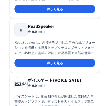
ンド音声作成機能を備えており、顧客対応やコンテン
詳しく見る
ツ制作、教育分野など、幅広い用途に適しています。
これにより、企業は顧客体験を向上させ、よりパーソ
ナライズされたコミュニケーションを実現できます。
ReadSpeaker
R
0.0
(0件)
ReadSpeakerは、AI技術を活用した音声合成ソリュー
ションを提供する世界トップクラスのプラットフォー
ムで、45以上の言語に対応した高品質で自然な音声を
生成できます。
詳しく見る
ボイスゲート(VOICE GATE)
0.0
(0件)
ボイスゲートは、動画制作会社が開発した無料のAI音
声読み上げソフトで、テキストを入力するだけで高品