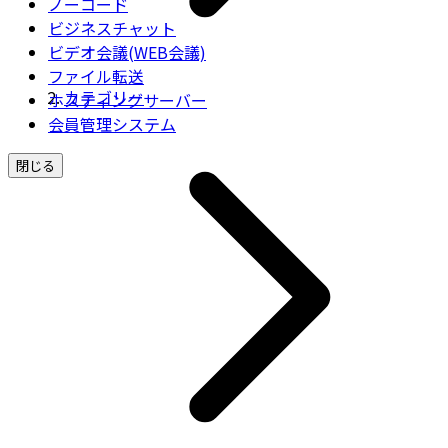
ノーコード
ビジネスチャット
ビデオ会議(WEB会議)
ファイル転送
カテゴリー
ホスティングサーバー
会員管理システム
閉じる