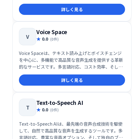
応、プロフェッショナルな編集機能を兼ね備え、教育
詳しく見る
やビジネス、エンターテインメント分野での活用に最
適です。
Voice Space
V
0.0
(0件)
Voice Spaceは、テキスト読み上げとボイスチェンジ
を中心に、多機能で高品質な音声生成を提供する革新
的なサービスです。多言語対応、コスト効率、そして
独自の音声モデル作成が可能で、個人利用から企業の
詳しく見る
プロフェッショナルな用途まで幅広いニーズに応える
ことができます。
Text-to-Speech AI
T
0.0
(0件)
Text-to-Speech AIは、最先端の音声合成技術を駆使
して、自然で高品質な音声を生成するツールです。多
言語対応、豊富な音声オプション、そして独自のブラ