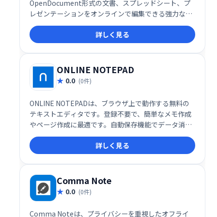
OpenDocument形式の文書、スプレッドシート、プ
レゼンテーションをオンラインで編集できる強力なオ
フィススイートです。豊富な編集ツールと共同編集機
詳しく見る
能により、チームワークの効率化を促進します。複雑
なフォーマットにも対応し、自社ウェブソリューショ
ンとのシームレスな連携も可能です。生産性向上と円
滑な情報共有を実現する、頼れるオフィスツールで
ONLINE NOTEPAD
す。
0.0
(0件)
ONLINE NOTEPADは、ブラウザ上で動作する無料の
テキストエディタです。登録不要で、簡単なメモ作成
やページ作成に最適です。自動保存機能でデータ消失
を防ぎ、ブラウザを閉じても作業内容を復元します。
詳しく見る
元に戻す/やり直し、検索・置換など、基本的な編集機
能も充実しています。
Comma Note
0.0
(0件)
Comma Noteは、プライバシーを重視したオフライ