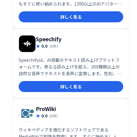
もすぐに使い始められます。1200以上のAIアバター、
1240以上のリアルなAI音声、2800以上のテンプレー
詳しく見る
トを活用して、わずか1分でプロ品質の動画を作成可
能です。
Speechify
0.0
(0件)
Speechifyは、AI搭載のテキスト読み上げプラットフ
ォームです。単なる読み上げを超え、200種類以上の
自然な音声でテキストを音声に変換します。性別、ア
クセント、話し方など、音声の細かいカスタマイズも
詳しく見る
可能です。読書や学習、情報収集をより効率的に、そ
して快適にします。
ProWiki
0.0
(0件)
ウィキペディアを強化するソフトウェアである
MediaWikiで知識を整理します。 すぐに始めましょ