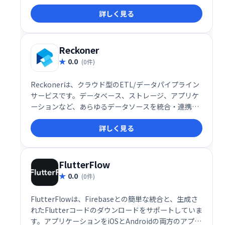
を開発できます。ビジネスアプリからゲームまで、幅
詳しく見る
広い用途に対応し、迅速な開発とスムーズなリリース
を実現します。手軽にアプリ開発を始めたい方におす
すめです。
Reckoner
0.0
(0件)
Reckonerは、クラウド型のETL/データパイプライン
サービスです。データベース、ストレージ、アプリケ
ーションなど、あらゆるデータソースを統合・連携
し、データ活用によるビジネス変革を支援します。複
詳しく見る
雑なデータ処理を効率化し、ビジネスの意思決定を加
速させます。
FlutterFlow
0.0
(0件)
FlutterFlowは、Firebaseとの簡単な統合と、生成さ
れたFlutterコードのダウンロードをサポートしていま
す。アプリケーションをiOSとAndroidの両方のアプリ