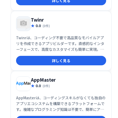
詳しく見る
もと、Lovableは“スーパーヒューマンなフルスタック
エンジニア”として、開発の常識を根底から覆します。
Twinr
0.0
(0件)
Twinrは、コーディング不要で高品質なモバイルアプ
リを作成できるアプリビルダーです。直感的なインタ
ーフェースで、高度なカスタマイズも簡単に実現。複
雑な開発工程を省き、迅速かつ柔軟に独自のアプリを
詳しく見る
制作できます。 あなたのアイデアを、手軽にアプリ
に。
AppMaster
0.0
(0件)
AppMasterは、コーディングスキルがなくても独自の
アプリエコシステムを構築できるプラットフォームで
す。複雑なプログラミング知識は不要で、簡単にアプ
リ開発を始められます。直感的なインターフェース