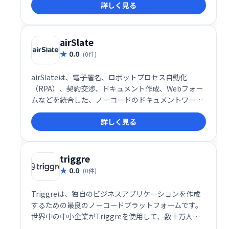
詳しく見る
で、効率的な開発と迅速なリリースを実現します。 あ
なたのビジネスを加速させる、革新的なアプリ開発ソ
リューションです。
airSlate
0.0
(0件)
airSlateは、電子署名、ロボットプロセス自動化
（RPA）、契約交渉、ドキュメント作成、Webフォー
ムなどを統合した、ノーコードのドキュメントワーク
フロー自動化プラットフォームです。コードを書かず
詳しく見る
にビジネスプロセスを構築・自動化し、既存システム
との連携も可能です。包括的な機能で、業務効率化と
生産性向上を実現します。
triggre
0.0
(0件)
Triggreは、独自のビジネスアプリケーションを作成
するための最良のノーコードプラットフォームです。
世界中の中小企業がTriggreを使用して、数十万人の
ユーザーにサービスを提供するアプリケーションを作