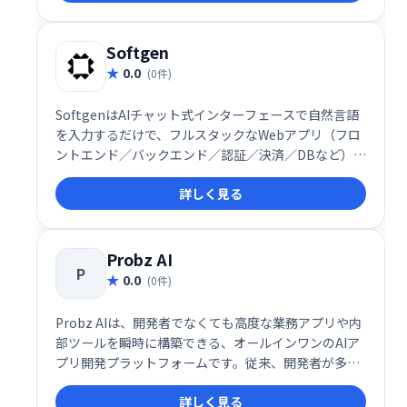
Softgen
0.0
(0件)
SoftgenはAIチャット式インターフェースで自然言語
を入力するだけで、フルスタックなWebアプリ（フロ
ントエンド／バックエンド／認証／決済／DBなど）を
自動生成し、迅速に展開できる開発プラットフォーム
詳しく見る
です
Probz AI
P
0.0
(0件)
Probz AIは、開発者でなくても高度な業務アプリや内
部ツールを瞬時に構築できる、オールインワンのAIア
プリ開発プラットフォームです。従来、開発者が多く
の時間を費やしていたERPやCRM、顧客ポータル、業
詳しく見る
務プロセス自動化ツールといったカスタム業務アプリ