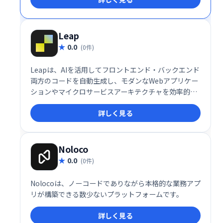
牢なエコシステムと統合データサービスにより、最新
アプリケーションの導入と保守を簡素化します。様々
な言語に対応し、スムーズな開発ワークフローを実現
Leap
します。
0.0
(0件)
Leapは、AIを活用してフロントエンド・バックエンド
両方のコードを自動生成し、モダンなWebアプリケー
ションやマイクロサービスアーキテクチャを効率的に
構築・デプロイできる開発プラットフォームです。
詳しく見る
Noloco
0.0
(0件)
Nolocoは、ノーコードでありながら本格的な業務アプ
リが構築できる数少ないプラットフォームです。
詳しく見る