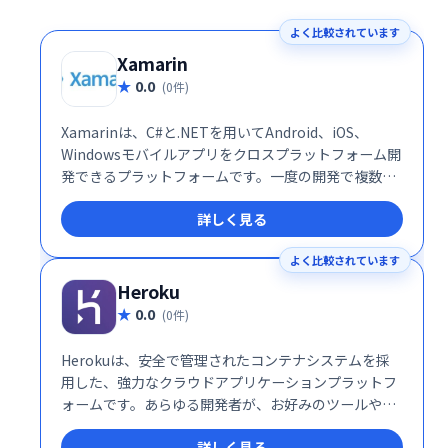
よく比較されています
Xamarin
0.0
(0件)
Xamarinは、C#と.NETを用いてAndroid、iOS、
Windowsモバイルアプリをクロスプラットフォーム開
発できるプラットフォームです。一度の開発で複数の
OSに対応するアプリを提供できるため、開発効率を大
詳しく見る
幅に向上させます。各プラットフォーム向けの個別開
発が不要な利便性から、開発者やデザイナーに広く利
よく比較されています
用されています。コスト削減と迅速な開発を実現した
い企業に最適なソリューションです。
Heroku
0.0
(0件)
Herokuは、安全で管理されたコンテナシステムを採
用した、強力なクラウドアプリケーションプラットフ
ォームです。あらゆる開発者が、お好みのツールや言
語でアプリ開発・運用が可能。企業に必要な制御と信
詳しく見る
頼性を確保しつつ、柔軟性と信頼性を提供します。堅