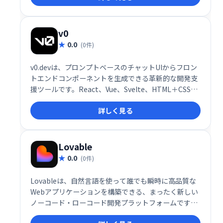
ケーションの構築を、プロンプト入力だけで完結させ
る革新的な仕組みを提供しています。
v0
0.0
(0件)
v0.devは、プロンプトベースのチャットUIからフロン
トエンドコンポーネントを生成できる革新的な開発支
援ツールです。React、Vue、Svelte、HTML＋CSSと
いった主要なフロントエンド技術に対応し、プログラ
詳しく見る
マーが自然言語でUIやコードの指示を出すだけで、す
ぐに利用可能なコードを生成します。コードはそのま
まコピー・ダウンロードできるだけでなく、shadcn
CLIを使ってNext.jsプロジェクトへの組み込みまで一
Lovable
気に行える点が大きな特長です。
0.0
(0件)
Lovableは、自然言語を使って誰でも瞬時に高品質な
Webアプリケーションを構築できる、まったく新しい
ノーコード・ローコード開発プラットフォームです。
「アイデアからアプリまで数秒」というコンセプトの