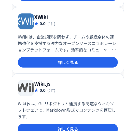
XWiki
0.0
(0件)
XWikiは、企業規模を問わず、チームや組織全体の連
携強化を支援する強力なオープンソースコラボレーシ
ョンプラットフォームです。効率的なコミュニケーシ
ョンと情報共有を実現し、組織内の情報サイロを解消
詳しく見る
します。重要な情報への迅速かつ効率的なアクセスを
可能にし、ビジネス知識の価値を高め、時間とコスト
の節約に貢献します。あらゆる規模の組織におけるコ
ラボレーションの最適化に最適なソリューションで
Wiki.js
す。
0.0
(0件)
Wiki.jsは、Gitリポジトリと連携する高速なウィキソ
フトウェアで、Markdown形式でコンテンツを管理し
ます。
詳しく見る