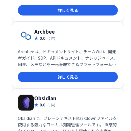
有を効率化し、社内全体の生産性向上に貢献します。
詳しく見る
簡単に始められるので、まずはお気軽にお試しくださ
い。
Archbee
0.0
(0件)
Archbeeは、ドキュメントサイト、チームWiki、開発
者ガイド、SOP、APIドキュメント、ナレッジベース、
図表、メモなどを一元管理できるプラットフォームで
す。チームの知識共有を効率化し、情報検索の時間を
詳しく見る
短縮、生産性向上に貢献します。 スムーズな情報アク
セスとコラボレーションを実現し、業務の改善を支援
します。
Obsidian
0.0
(0件)
Obsidianは、プレーンテキストMarkdownファイルを
使用する強力なローカル知識管理ツールです。 直感的
なインターフェースで、リンクを駆使した自由度の高