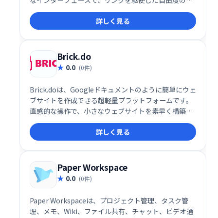
い情報整理と、独自のナレッジベース構築が可能で
詳しく見る
す。 メモ、アイデア、プロジェクト管理など、様々な
用途に対応します。シンプルながらも強力な機能で、
思考の整理と知識の蓄積をサポートします。
Brick.do
0.0
(0件)
Brick.doは、Googleドキュメントのように簡単にウェ
ブサイトを作成できる超軽量プラットフォームです。
直感的な操作で、小さなウェブサイトを素早く構築で
きます。複雑な設定は不要で、誰でも手軽に利用可能
詳しく見る
です。手軽にウェブサイトを作りたい方におすすめで
す。
Paper Workspace
0.0
(0件)
Paper Workspaceは、プロジェクト管理、タスク管
理、メモ、Wiki、ファイル共有、チャット、ビデオ通