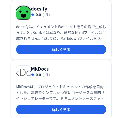
docsify
0.0
(0件)
docsifyは、ドキュメントWebサイトをその場で生成し
ます。GitBookとは異なり、静的なhtmlファイルは生
成されません。代わりに、Markdownファイルをスマ
ートにロードして解析し、Webサイトとして表示しま
詳しく見る
す。index.htmlを作成して開始し、GitHubページに
デプロイするだけです。
MkDocs
0.0
(0件)
MkDocsは、プロジェクトドキュメントの作成を目的
とした、高速でシンプルかつ実にゴージャスな静的サ
イトジェネレーターです。ドキュメントソースファイ
ルはMarkdownで記述され、単一のYAML構成ファイ
詳しく見る
ルで構成されます。