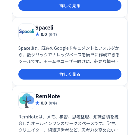
詳しく見る
場環境を実現します。社員のエンゲージメントを高
め、組織全体の成長を促進します。
Spaceli
0.0
(0件)
Spaceliは、既存のGoogleドキュメントとフォルダか
ら、数クリックでナレッジベースを簡単に作成できる
ツールです。チームやユーザー向けに、必要な情報を
素早く整理・共有できます。 複雑な設定不要で、直感
詳しく見る
的な操作でスムーズにナレッジベースを構築し、業務
効率の向上を実現します。
RemNote
0.0
(0件)
RemNoteは、メモ、学習、思考整理、知識蓄積を統
合したオールインワンのワークスペースです。学生、
クリエイター、組織運営者など、思考力を高めたいす