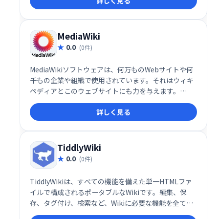
詳しく見る
応、テンプレートエンジンなど、柔軟なカスタマイズ
も可能です。手軽に導入できるWikiシステムをお探し
の方に最適です。
MediaWiki
0.0
(0件)
MediaWikiソフトウェアは、何万ものWebサイトや何
千もの企業や組織で使用されています。それはウィキ
ペディアとこのウェブサイトにも力を与えます。
MediaWikiは、知識を収集して整理し、人々が利用で
詳しく見る
きるようにするのに役立ちます。それは、強力で、多
言語で、無料でオープンで、拡張可能で、カスタマイ
ズ可能で、信頼性が高く、無料です。
TiddlyWiki
0.0
(0件)
TiddlyWikiは、すべての機能を備えた単一HTMLファ
イルで構成されるポータブルなWikiです。編集、保
存、タグ付け、検索など、Wikiに必要な機能を全て備
え、スタイルシートのカスタマイズも可能です。単一