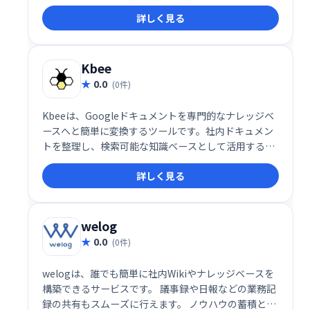
べての人に向けたツールです。 直感的なインターフェ
詳しく見る
ースで、アイデアを自由に展開し、効率的に知識を管
理できます。
Kbee
0.0
(0件)
Kbeeは、Googleドキュメントを専門的なナレッジベ
ースへと簡単に変換するツールです。社内ドキュメン
トを整理し、検索可能な知識ベースとして活用するこ
とで、情報共有を効率化し、業務の生産性を向上させ
詳しく見る
ます。 スムーズな情報検索と知識の蓄積を実現し、チ
ーム全体の知識活用を促進します。
welog
0.0
(0件)
welogは、誰でも簡単に社内Wikiやナレッジベースを
構築できるサービスです。 議事録や日報などの業務記
録の共有もスムーズに行えます。 ノウハウの蓄積と共