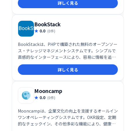
詳しく見る
ファイルのため、メール送信、Webサーバーへの配
置、USBメモリでの共有など、柔軟な利用が可能で
す。豊富なツールと拡張性のあるプラグインも魅力で
す。
BookStack
0.0
(0件)
BookStackは、PHPで構築された無料のオープンソー
ス・ナレッジマネジメントシステムです。シンプルで
直感的なインターフェースにより、容易に情報を追
加・管理できます。本、章、ページという階層構造で
詳しく見る
コンテンツを整理し、WYSIWYGエディターで誰でも簡
単に編集可能です。マークアップ言語の知識は不要な
ので、手軽に社内Wikiやナレッジベースを構築できま
す。
Mooncamp
0.0
(0件)
Mooncampは、企業文化の向上を支援するオールイン
ワンオペレーティングシステムです。OKR設定、定期
的なチェックイン、その他多彩な機能により、健康で
幸福感にあふれ、高いパフォーマンスを発揮できる職