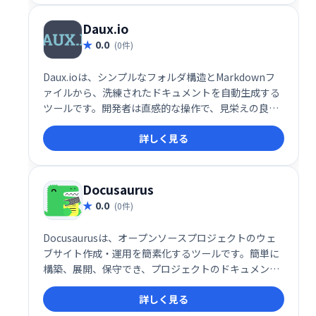
Daux.io
0.0
(0件)
Daux.ioは、シンプルなフォルダ構造とMarkdownフ
ァイルから、洗練されたドキュメントを自動生成する
ツールです。開発者は直感的な操作で、見栄えの良い
ドキュメントを作成できます。 面倒な設定や複雑な操
詳しく見る
作は不要。 Markdownの知識があれば、すぐに使い始
めることができ、効率的なドキュメント作成を実現し
ます。 開発者にとって理想的なドキュメントジェネレ
ーターとして、多くの時間を節約し、生産性を向上さ
Docusaurus
せます。
0.0
(0件)
Docusaurusは、オープンソースプロジェクトのウェ
ブサイト作成・運用を簡素化するツールです。簡単に
構築、展開、保守でき、プロジェクトのドキュメント
やブログを美しく整理できます。開発者向けに最適化
詳しく見る
されており、スムーズなウェブサイト管理を実現しま
す。 無料でご利用いただけます。