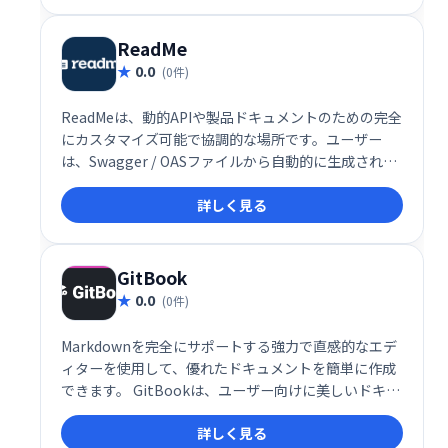
ReadMe
0.0
(0件)
ReadMeは、動的APIや製品ドキュメントのための完全
にカスタマイズ可能で協調的な場所です。ユーザー
は、Swagger / OASファイルから自動的に生成された
APIをドキュメントで直接試すことができます。ま
詳しく見る
た、ナレッジベースプラットフォームとしても機能し
ます。また、簡単なバージョン管理と変更ログも含ま
れています。
GitBook
0.0
(0件)
Markdownを完全にサポートする強力で直感的なエデ
ィターを使用して、優れたドキュメントを簡単に作成
できます。 GitBookは、ユーザー向けに美しいドキュ
メントを公開し、チームの知識を一元化して高度なコ
詳しく見る
ラボレーションを実現するのに役立ちます。