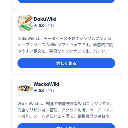
DokuWiki
0.0
(0件)
DokuWikiは、データベース不要でシンプルに使える
オープンソースのWikiソフトウェアです。直感的で読
みやすい構文と、容易なメンテナンス性、バックアッ
プ機能が特長です。アクセス制御や認証コネクタも備
詳しく見る
え、企業環境にも最適。豊富なプラグインにより、多
様な用途に対応可能です。活気のあるコミュニティも
大きな強みです。
WackoWiki
0.0
(0件)
WackoWikiは、軽量で機能豊富なWikiエンジンです。
完全なリビジョン管理、アクセス制御、ページコメン
ト機能、メール通知などを備え、編集履歴の追跡や複
数ユーザーでの共同作業を効率化します。多言語対