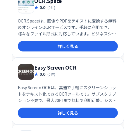
OCR.Space
0.0
(0件)
OCR.Spaceは、画像やPDFをテキストに変換する無料
のオンラインOCRサービスです。手軽に利用でき、
様々なファイル形式に対応しています。ビジネスシー
ンから個人利用まで、文書データのデジタル化を効率
詳しく見る
化します。ぜひ、OCR.Spaceでスピーディーなテキス
ト変換を体験してください。
Easy Screen OCR
0.0
(0件)
Easy Screen OCRは、高速で手軽にスクリーンショッ
トをテキスト化できるOCRツールです。サブスクリプ
ション不要で、最大20回まで無料で利用可能。システ
ムトレイからワンクリックで画面キャプチャを行い、
詳しく見る
画像・ウェブサイト・動画などからテキストを抽出で
きます。手軽なOCR作業を効率化します。