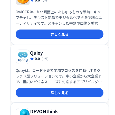
(0件)
OwlOCRは、Mac画面上のあらゆるものを瞬時にキャ
プチャし、テキスト認識でデジタル化できる便利なユ
ーティリティです。スキャンした書類や画像を検索可
能なPDFに変換し、プライバシーを保護しながら高性
詳しく見る
能な処理を実現します。Mac上で完結し、主要機能は
無料で利用可能です。デジタル化による業務効率化や
データ活用を強力にサポートします。
Quixy
0.0
(0件)
Quixyは、コード不要で業務プロセスを自動化するク
ラウド型ソリューションです。中小企業から大企業ま
で、幅広いビジネスニーズに対応するアプリビルダー
プラットフォームを提供します。会計・財務、人事、
詳しく見る
法務など、様々な部門の業務効率化を支援する既製の
ワークフローやアプリケーションも用意。ビジネスプ
ロセスの合理化を実現し、生産性向上に貢献します。
DEVONthink