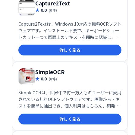
Capture2Text
0.0
(0件)
Capture2Textは、Windows 10対応の無料OCRソフト
ウェアです。インストール不要で、キーボードショー
トカット一つで画面上のテキストを瞬時に認識し、テ
キストデータに変換します。手軽にOCR処理を行いた
詳しく見る
い方に最適です。
SimpleOCR
0.0
(0件)
SimpleOCRは、世界中で何十万人ものユーザーに愛用
されている無料OCRソフトウェアです。画像からテキ
ストを簡単に抽出でき、個人利用はもちろん、開発者
向けにはロイヤリティフリーのSDKも提供していま
詳しく見る
す。手軽にOCR機能を利用したい方、独自のアプリケ
ーションにOCR機能を組み込みたい開発者の方におす
すめです。