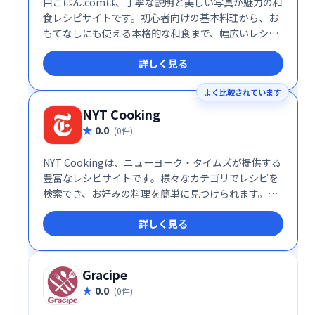
白ごはん.comは、丁寧な説明と美しい写真が魅力の和
食レシピサイトです。初心者向けの基本料理から、お
もてなしにも使える本格的な和食まで、幅広いレシピ
を掲載しています。和食を学びたい方、美味しい和食
詳しく見る
を作りたい方におすすめです。
よく比較されています
NYT Cooking
0.0
(0件)
NYT Cookingは、ニューヨーク・タイムズが提供する
豊富なレシピサイトです。様々なカテゴリでレシピを
検索でき、お好みの料理を簡単に見つけられます。
Evernoteとの連携により、気に入ったレシピをスムー
詳しく見る
ズに保存・管理できます。料理好きなら必見のサービ
スです。多様な料理のレシピが揃っており、料理の幅
を広げたい方にもおすすめです。
Gracipe
0.0
(0件)